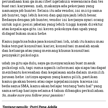
perusahaan kan ga mau ribet ngelakuin wawancara dan tes
buat cari karyawan. nah, makanya ada pekerjaan yang
namanya job hunter. Selain itu ada vendor, ini mirip sama
job hunter, tapi lebih keren dan gajinya jauh lebih besar.
Bedanya dengan job hunter, vendor ini kerjanya nyari orang
untuk ngisi posisi jabatan yang lebih tinggi kayak direktur
atau kepala apa gitu. ini keren pokoknya dan upah yang
didapat bukan main hehe.
Kamu juga bisa buka jasa konsultasi loh, ntah itu kamu mau
buka tempat konsultasi karier, konsultasi masalah anak
dan keluarga atau yang memang khusus konsultasi
pennyakit psikologis.
udah ya gitu aja dulu, saya ga menyarankan buat masuk
psikologi sih, tapi cuma ngasih informasi aja siapa tau dapat
membantu keresahan dan kegalauan anda dalam memilih
jurusan hehe. intinya apapun yang kamu pilih, pastikan
kamu ga akan bosen atau cape ngejalaninnya. karena ini
beda sama SMA, kamu akan belajar tentang “satu hal” yang
sama setiap harinya selama 4 tahun dibangku perkuliahan.
So, make sure you follow your passion !
Tentang penulis : Putri Pena Adelia