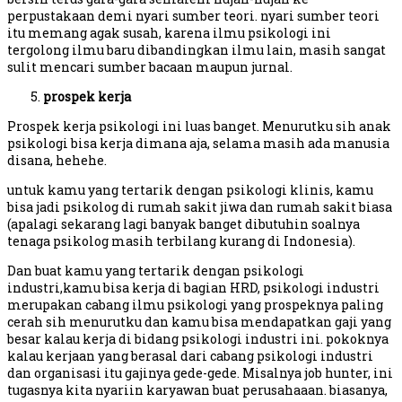
perpustakaan demi nyari sumber teori. nyari sumber teori
itu memang agak susah, karena ilmu psikologi ini
tergolong ilmu baru dibandingkan ilmu lain, masih sangat
sulit mencari sumber bacaan maupun jurnal.
prospek kerja
Prospek kerja psikologi ini luas banget. Menurutku sih anak
psikologi bisa kerja dimana aja, selama masih ada manusia
disana, hehehe.
untuk kamu yang tertarik dengan psikologi klinis, kamu
bisa jadi psikolog di rumah sakit jiwa dan rumah sakit biasa
(apalagi sekarang lagi banyak banget dibutuhin soalnya
tenaga psikolog masih terbilang kurang di Indonesia).
Dan buat kamu yang tertarik dengan psikologi
industri,kamu bisa kerja di bagian HRD, psikologi industri
merupakan cabang ilmu psikologi yang prospeknya paling
cerah sih menurutku dan kamu bisa mendapatkan gaji yang
besar kalau kerja di bidang psikologi industri ini. pokoknya
kalau kerjaan yang berasal dari cabang psikologi industri
dan organisasi itu gajinya gede-gede. Misalnya job hunter, ini
tugasnya kita nyariin karyawan buat perusahaaan. biasanya,