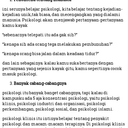
ini serunya belajar psikologi, kita belajar tentang kejadian-
kejadian unik,tak biasa, dan mecengangkan yang dialami
manusia. Psikologi akan menjawab pertanyaan-pertanyaan
kamu kayak
“sebenarnya telepati itu ada gak sih?”
“kenapa sih ada orang tega melakukan pembunuhan?”
“kenapa orang bisa jalan dalam keadaan tidur?”
dan lain sebagainya. kalau kamu suka bertanya dengan
pertanyaan yang sejenis kayak gitu, kamu sepertinya cocok
masuk psikologi.
Banyak cabang-cabangnya
psikologi itu banyak banget cabangnya, tapi kalau di
kampusku ada 5 aja konsentrasi psikologi, yaitu psikologi
klinis, psikologi industri dan organisasi, psikologi
perkembangan, psikologi sosial, dan psikologi islami.
psikologi klinis itu intinya belajar tentang penyakit
psikologi dan macam-macam terapinya. Di psikologi klinis