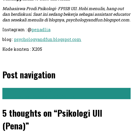
Mahasiswa Prodi Psikologi- FPISB UII. Hobi menulis, hang out
dan berdiskusi. Saat ini sedang bekerja sebagai assistant educator
dan sesekali menulis di blognya, psychologyandfun.blogspot.com.
Instagram : @
penadlia
blog :
psychologyandfun.blogspot.com
Kode konten : X205
Post navigation
←
Kedokteran Gigi UGM (Ahmad)
Administrasi Negara UNY (Donna)
→
5 thoughts on “Psikologi UII
(Pena)”