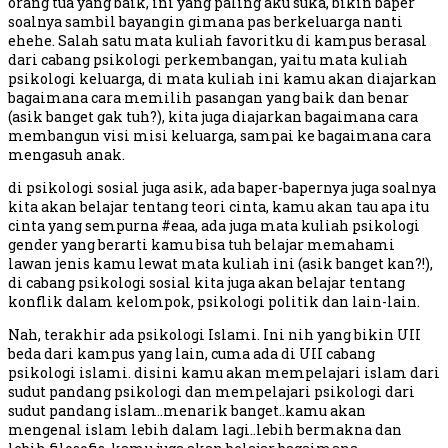
orang tua yang baik, ini yang paling aku suka, bikin baper
soalnya sambil bayangin gimana pas berkeluarga nanti
ehehe. Salah satu mata kuliah favoritku di kampus berasal
dari cabang psikologi perkembangan, yaitu mata kuliah
psikologi keluarga, di mata kuliah ini kamu akan diajarkan
bagaimana cara memilih pasangan yang baik dan benar
(asik banget gak tuh?), kita juga diajarkan bagaimana cara
membangun visi misi keluarga, sampai ke bagaimana cara
mengasuh anak.
di psikologi sosial juga asik, ada baper-bapernya juga soalnya
kita akan belajar tentang teori cinta, kamu akan tau apa itu
cinta yang sempurna #eaa, ada juga mata kuliah psikologi
gender yang berarti kamu bisa tuh belajar memahami
lawan jenis kamu lewat mata kuliah ini (asik banget kan?!),
di cabang psikologi sosial kita juga akan belajar tentang
konflik dalam kelompok, psikologi politik dan lain-lain.
Nah, terakhir ada psikologi Islami. Ini nih yang bikin UII
beda dari kampus yang lain, cuma ada di UII cabang
psikologi islami. disini kamu akan mempelajari islam dari
sudut pandang psikologi dan mempelajari psikologi dari
sudut pandang islam..menarik banget..kamu akan
mengenal islam lebih dalam lagi..lebih bermakna dan