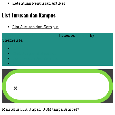
Ketentuan Penulisan Artikel
List Jurusan dan Kampus
List Jurusan dan Kampus
Proudly powered by WordPress
|
Theme:
FlyMag
by
Themeisle.
Beranda
Chat dengan Mahasiswa
List Jurusan dan Kampus
Kontak
×
Mau lulus ITB, Unpad, UGM tanpa Bimbel?