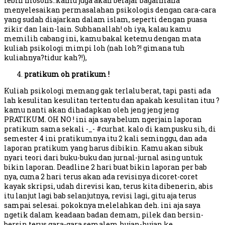
lebih filosofis..kamu juga akan belajar bagaimana
menyelesaikan permasalahan psikologis dengan cara-cara
yang sudah diajarkan dalam islam, seperti dengan puasa
zikir dan lain-lain. Subhanallah! oh iya, kalau kamu
memilih cabang ini, kamu bakal ketemu dengan mata
kuliah psikologi mimpi loh (nah loh?! gimana tuh
kuliahnya?tidur kah?!),
pratikum oh pratikum !
Kuliah psikologi memang gak terlalu berat, tapi pasti ada
lah kesulitan kesulitan tertentu dan apakah kesulitan ituu ?
kamu nanti akan dihadapkan oleh jeng jeng jeng
PRATIKUM. OH NO ! ini aja saya belum ngerjain laporan
pratikum sama sekali -_- #curhat. kalo di kampusku sih, di
semester 4 ini pratikumnya itu 2 kali seminggu, dan ada
laporan pratikum yang harus dibikin. Kamu akan sibuk
nyari teori dari buku-buku dan jurnal-jurnal asing untuk
bikin laporan. Deadline 2 hari buat bikin laporan per bab
nya, cuma 2 hari terus akan ada revisinya dicoret-coret
kayak skripsi, udah direvisi kan, terus kita dibenerin, abis
itu lanjut lagi bab selanjutnya, revisi lagi, gitu aja terus
sampai selesai. pokoknya melelahkan deh. ini aja saya
ngetik dalam keadaan badan demam, pilek dan bersin-
bersin terus gara-gara semalem hujan-hujan ke