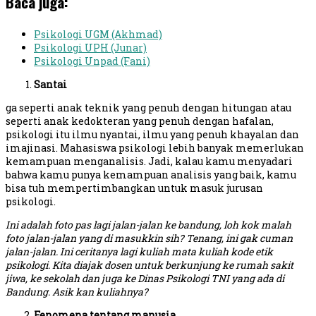
Baca juga:
Psikologi UGM (Akhmad)
Psikologi UPH (Junar)
Psikologi Unpad (Fani)
Santai
ga seperti anak teknik yang penuh dengan hitungan atau
seperti anak kedokteran yang penuh dengan hafalan,
psikologi itu ilmu nyantai, ilmu yang penuh khayalan dan
imajinasi. Mahasiswa psikologi lebih banyak memerlukan
kemampuan menganalisis. Jadi, kalau kamu menyadari
bahwa kamu punya kemampuan analisis yang baik, kamu
bisa tuh mempertimbangkan untuk masuk jurusan
psikologi.
Ini adalah foto pas lagi jalan-jalan ke bandung, loh kok malah
foto jalan-jalan yang di masukkin sih? Tenang, ini gak cuman
jalan-jalan. Ini ceritanya lagi kuliah mata kuliah kode etik
psikologi. Kita diajak dosen untuk berkunjung ke rumah sakit
jiwa, ke sekolah dan juga ke Dinas Psikologi TNI yang ada di
Bandung. Asik kan kuliahnya?
Fenomena tentang manusia