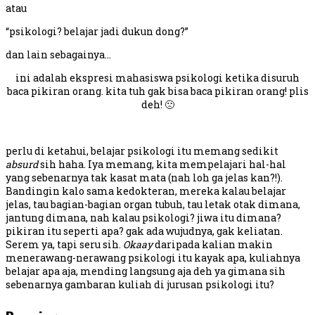
atau
“psikologi? belajar jadi dukun dong?”
dan lain sebagainya…
ini adalah ekspresi mahasiswa psikologi ketika disuruh
baca pikiran orang. kita tuh gak bisa baca pikiran orang! plis
deh! 🙁
perlu di ketahui, belajar psikologi itu memang sedikit
absurd
sih haha. Iya memang, kita mempelajari hal-hal
yang sebenarnya tak kasat mata (nah loh ga jelas kan?!).
Bandingin kalo sama kedokteran, mereka kalau belajar
jelas, tau bagian-bagian organ tubuh, tau letak otak dimana,
jantung dimana, nah kalau psikologi? jiwa itu dimana?
pikiran itu seperti apa? gak ada wujudnya, gak keliatan.
Serem ya, tapi seru sih.
Okaay
daripada kalian makin
menerawang-nerawang psikologi itu kayak apa, kuliahnya
belajar apa aja, mending langsung aja deh ya gimana sih
sebenarnya gambaran kuliah di jurusan psikologi itu?