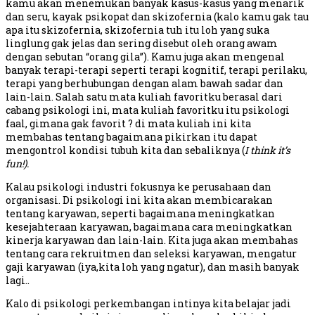
kamu akan menemukan banyak kasus-kasus yang menarik
dan seru, kayak psikopat dan skizofernia (kalo kamu gak tau
apa itu skizofernia, skizofernia tuh itu loh yang suka
linglung gak jelas dan sering disebut oleh orang awam
dengan sebutan “orang gila”). Kamu juga akan mengenal
banyak terapi-terapi seperti terapi kognitif, terapi perilaku,
terapi yang berhubungan dengan alam bawah sadar dan
lain-lain. Salah satu mata kuliah favoritku berasal dari
cabang psikologi ini, mata kuliah favoritku itu psikologi
faal, gimana gak favorit ? di mata kuliah ini kita
membahas tentang bagaimana pikirkan itu dapat
mengontrol kondisi tubuh kita dan sebaliknya (
I think it’s
fun!).
Kalau psikologi industri fokusnya ke perusahaan dan
organisasi. Di psikologi ini kita akan membicarakan
tentang karyawan, seperti bagaimana meningkatkan
kesejahteraan karyawan, bagaimana cara meningkatkan
kinerja karyawan dan lain-lain. Kita juga akan membahas
tentang cara rekruitmen dan seleksi karyawan, mengatur
gaji karyawan (iya,kita loh yang ngatur), dan masih banyak
lagi..
Kalo di psikologi perkembangan intinya kita belajar jadi