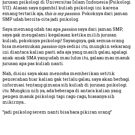
jurusan psikologi di Universitas Islam Indonesia (Psikologi
UII). Alasan saya ngambil kuliah psikologi ini karena
emang tertarik aja,
this is my passion
. Pokoknya dari jaman
SMP udah bercita-cita jadi psikolog.
Saya memang udah tau apa
passion
saya dari jaman SMP,
saya gak mengalami kegalauan ketika milih jurusan
kuliah, pokoknya psikologi! Sayangnya, gak semua orang
bisa menemukan
passion
-nya sedini itu, mungkin sekarang
ini diantara kalian pasti ada aja yang masih galau, apalagi
anak-anak SMA yang udah mau lulus itu, galaau mau masuk
jurusan apa pas kuliah nanti.
Nah, disini saya akan mencoba memberikan setitik
pencerahan biar kalian gak terlalu galau, saya akan berbagi
informasi tentang gimana sih kuliah di jurusan psikologi
itu. Mungkin nih ya, ada beberapa di antara kalian yang
pengen masuk psikologi tapi ragu-ragu, biasanya sih
mikirnya…
“jadi psikolog serem nanti bisa baca pikiran orang”