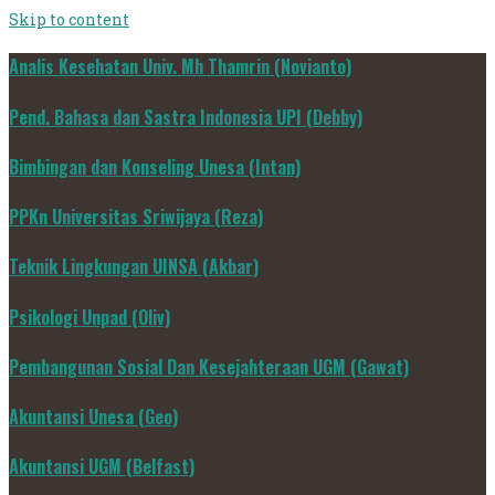
Skip to content
Analis Kesehatan Univ. Mh Thamrin (Novianto)
Pend. Bahasa dan Sastra Indonesia UPI (Debby)
Bimbingan dan Konseling Unesa (Intan)
PPKn Universitas Sriwijaya (Reza)
Teknik Lingkungan UINSA (Akbar)
Psikologi Unpad (Oliv)
Pembangunan Sosial Dan Kesejahteraan UGM (Gawat)
Akuntansi Unesa (Geo)
Akuntansi UGM (Belfast)