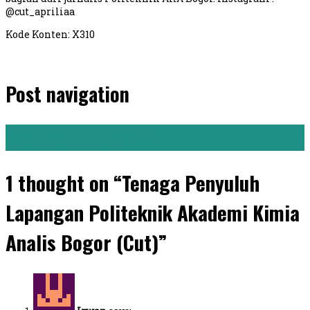
@cut_apriliaa
Kode Konten: X310
Post navigation
←
PGSD UPI Serang (Mellisa)
Akuntansi UGM (Belfast)
→
1 thought on “Tenaga Penyuluh
Lapangan Politeknik Akademi Kimia
Analis Bogor (Cut)”