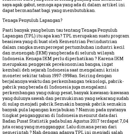
saya agak gabut, semoga apa yang ada di dalam artikel ini
dapat bermanfaat bagi yang membutuhkan.
Tenaga Penyuluh Lapangan?
Pasti banyak yang belum tau tentang Tenaga Penyuluh
Lapangan (TPL) itu apa kan? TPL merupakan suatu program
beasiswa yang di buat oleh Kementrian Perindustrian
dalam rangka mempercepat pertumbuhan industri kecil
dan menengah (IKM) yang berada di seluruh wilayah
Indonesia. Kenapa IKM perlu diperhatikan ? Karena IKM
merupakan penggerak perekonomian bangsa, ingat
kembali deh sejarah Indonesia saat mengalami krisis
moneter sekitar tahun 1997-1998an. Seiring dengan
berjalannya waktu dan perkembangan teknologi, pabrik-
pabrik yang berada di Indonesia juga mengalami
perkembangan yang cukup pesat, banyak kawasan-kawasan
yang dulunya sawah dan permukiman yang sekarang sudah
di sulap menjadi pabrik.Semakin banyak pabrik semakin
banyak pula lapangan kerja bukan ? Namun pada nyatanya
tingkat pengangguran di Indonesia menurut data dari
Badan Pusat Statistik pada bulan Agustus 2017 terdapat 7,04
juta orang yang mengganggur. Lalu dimana peran dari
pemerintah ? Nah dengan adanya TPL ini menjadi salah