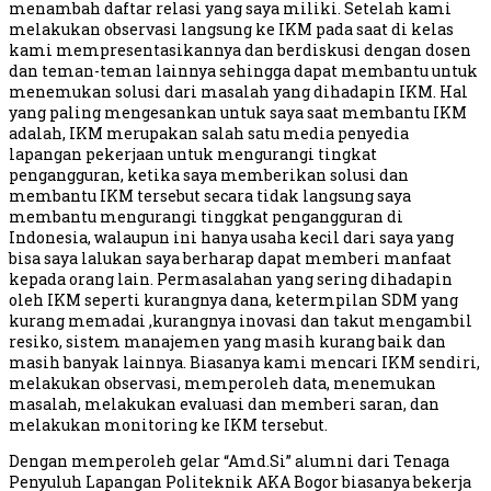
menambah daftar relasi yang saya miliki. Setelah kami
melakukan observasi langsung ke IKM pada saat di kelas
kami mempresentasikannya dan berdiskusi dengan dosen
dan teman-teman lainnya sehingga dapat membantu untuk
menemukan solusi dari masalah yang dihadapin IKM. Hal
yang paling mengesankan untuk saya saat membantu IKM
adalah, IKM merupakan salah satu media penyedia
lapangan pekerjaan untuk mengurangi tingkat
pengangguran, ketika saya memberikan solusi dan
membantu IKM tersebut secara tidak langsung saya
membantu mengurangi tinggkat pengangguran di
Indonesia, walaupun ini hanya usaha kecil dari saya yang
bisa saya lalukan saya berharap dapat memberi manfaat
kepada orang lain. Permasalahan yang sering dihadapin
oleh IKM seperti kurangnya dana, ketermpilan SDM yang
kurang memadai ,kurangnya inovasi dan takut mengambil
resiko, sistem manajemen yang masih kurang baik dan
masih banyak lainnya. Biasanya kami mencari IKM sendiri,
melakukan observasi, memperoleh data, menemukan
masalah, melakukan evaluasi dan memberi saran, dan
melakukan monitoring ke IKM tersebut.
Dengan memperoleh gelar “Amd.Si” alumni dari Tenaga
Penyuluh Lapangan Politeknik AKA Bogor biasanya bekerja