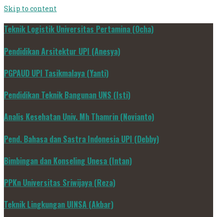
Skip to content
Teknik Logistik Universitas Pertamina (Ocha)
Pendidikan Arsitektur UPI (Anesya)
PGPAUD UPI Tasikmalaya (Yanti)
Pendidikan Teknik Bangunan UNS (Isti)
Analis Kesehatan Univ. Mh Thamrin (Novianto)
Pend. Bahasa dan Sastra Indonesia UPI (Debby)
Bimbingan dan Konseling Unesa (Intan)
PPKn Universitas Sriwijaya (Reza)
Teknik Lingkungan UINSA (Akbar)