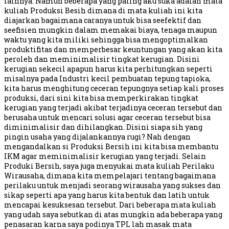
lainnya. Namun beberapa yang paling aku suka adalah mata
kuliah Produksi Besih dimana di mata kuliah ini kita
diajarkan bagaimana caranya untuk bisa seefektif dan
seefisien mungkin dalam memakai biaya, tenaga maupun
waktu yang kita miliki sehingga bisa mengoptimalkan
produktifitas dan memperbesar keuntungan yang akan kita
peroleh dan meminimalisir tingkat kerugian. Disini
kerugian sekecil apapun harus kita perhitungkan seperti
misalnya pada Industri kecil pembuatan tepung tapioka,
kita harus menghitung ceceran tepungnya setiap kali proses
produksi, dari sini kita bisa memperkirakan tingkat
kerugian yang terjadi akibat terjadinya ceceran tersebut dan
berusaha untuk mencari solusi agar ceceran tersebut bisa
diminimalisir dan dihilangkan. Disini siapa sih yang
pingin usaha yang dijalankannya rugi? Nah dengan
mengandalkan si Produksi Bersih ini kita bisa membantu
IKM agar meminimalisir kerugian yang terjadi. Selain
Produki Bersih, saya juga menyukai mata kuliah Perilaku
Wirausaha, dimana kita mempelajari tentang bagaimana
perilaku untuk menjadi seorang wirausaha yang sukses dan
sikap seperti apa yang harus kita bentuk dan latih untuk
mencapai kesuksesan tersebut. Dari beberapa mata kuliah
yang udah saya sebutkan di atas mungkin ada beberapa yang
penasaran karna saya podinya TPL lah masak mata