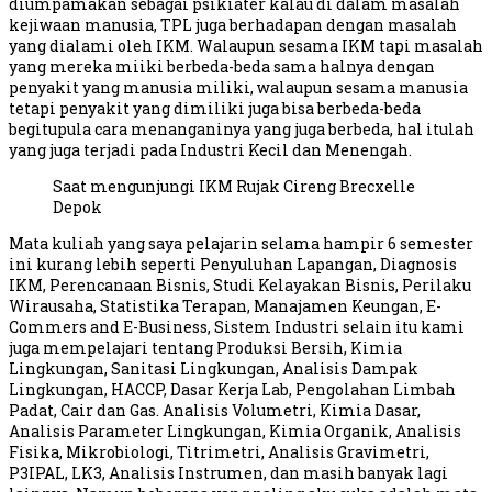
diumpamakan sebagai psikiater kalau di dalam masalah
kejiwaan manusia, TPL juga berhadapan dengan masalah
yang dialami oleh IKM. Walaupun sesama IKM tapi masalah
yang mereka miiki berbeda-beda sama halnya dengan
penyakit yang manusia miliki, walaupun sesama manusia
tetapi penyakit yang dimiliki juga bisa berbeda-beda
begitupula cara menanganinya yang juga berbeda, hal itulah
yang juga terjadi pada Industri Kecil dan Menengah.
Saat mengunjungi IKM Rujak Cireng Brecxelle
Depok
Mata kuliah yang saya pelajarin selama hampir 6 semester
ini kurang lebih seperti Penyuluhan Lapangan, Diagnosis
IKM, Perencanaan Bisnis, Studi Kelayakan Bisnis, Perilaku
Wirausaha, Statistika Terapan, Manajamen Keungan, E-
Commers and E-Business, Sistem Industri selain itu kami
juga mempelajari tentang Produksi Bersih, Kimia
Lingkungan, Sanitasi Lingkungan, Analisis Dampak
Lingkungan, HACCP, Dasar Kerja Lab, Pengolahan Limbah
Padat, Cair dan Gas. Analisis Volumetri, Kimia Dasar,
Analisis Parameter Lingkungan, Kimia Organik, Analisis
Fisika, Mikrobiologi, Titrimetri, Analisis Gravimetri,
P3IPAL, LK3, Analisis Instrumen, dan masih banyak lagi