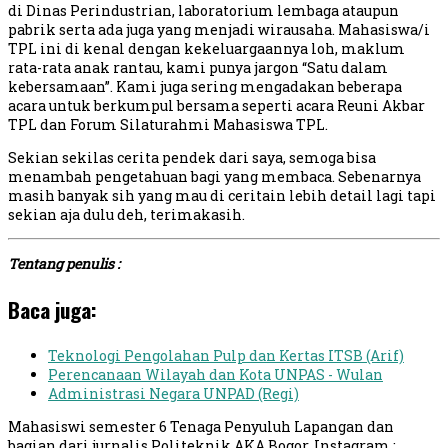
di Dinas Perindustrian, laboratorium lembaga ataupun
pabrik serta ada juga yang menjadi wirausaha. Mahasiswa/i
TPL ini di kenal dengan kekeluargaannya loh, maklum
rata-rata anak rantau, kami punya jargon “Satu dalam
kebersamaan”. Kami juga sering mengadakan beberapa
acara untuk berkumpul bersama seperti acara Reuni Akbar
TPL dan Forum Silaturahmi Mahasiswa TPL.
Sekian sekilas cerita pendek dari saya, semoga bisa
menambah pengetahuan bagi yang membaca. Sebenarnya
masih banyak sih yang mau di ceritain lebih detail lagi tapi
sekian aja dulu deh, terimakasih.
Tentang penulis :
Baca juga:
Teknologi Pengolahan Pulp dan Kertas ITSB (Arif)
Perencanaan Wilayah dan Kota UNPAS - Wulan
Administrasi Negara UNPAD (Regi)
Mahasiswi semester 6 Tenaga Penyuluh Lapangan dan
bagian dari jurnalis Politeknik AKA Bogor. Instagram :