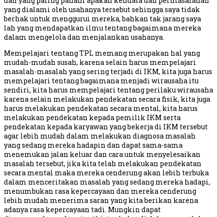
dan yang paling paham apakah kendala dan permasalahan
yang dialami oleh usahanya tersebut sehingga saya tidak
berhak untuk menggurui mereka, bahkan tak jarang saya
lah yang mendapatkan ilmu tentang bagaimana mereka
dalam mengelola dan menjalankan usahanya.
Mempelajari tentang TPL memang merupakan hal yang
mudah-mudah susah, karena selain harus mempelajari
masalah-masalah yang sering terjadi di IKM, kita juga harus
mempelajari tentang bagaimana menjadi wirausaha itu
sendiri, kita harus mempelajari tentang perilaku wirausaha
karena selain melakukan pendekatan secara fisik, kita juga
harus melakukan pendekatan secara mental, kita harus
melakukan pendekatan kepada pemilik IKM serta
pendekatan kepada karyawan yang bekerja di IKM tersebut
agar lebih mudah dalam melakukan diagnosa masalah
yang sedang mereka hadapin dan dapat sama-sama
menemukan jalan keluar dan cara untuk menyelesaikan
masalah tersebut, jika kita telah melakukan pendekatan
secara mental maka mereka cenderung akan lebih terbuka
dalam menceritakan masalah yang sedang mereka hadapi,
menumbukan rasa kepercayaan dan mereka cenderung
lebih mudah menerima saran yang kita berikan karena
adanya rasa kepercayaan tadi. Mungkin dapat