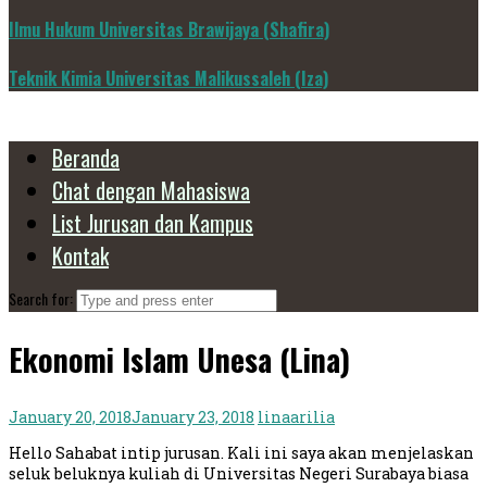
Ilmu Hukum Universitas Brawijaya (Shafira)
Teknik Kimia Universitas Malikussaleh (Iza)
Beranda
Chat dengan Mahasiswa
List Jurusan dan Kampus
Kontak
Search for:
Ekonomi Islam Unesa (Lina)
January 20, 2018
January 23, 2018
linaarilia
Hello Sahabat intip jurusan. Kali ini saya akan menjelaskan
seluk beluknya kuliah di Universitas Negeri Surabaya biasa