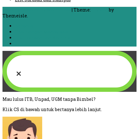
Proudly powered by WordPress
|
Theme:
FlyMag
by
Themeisle.
Beranda
Chat dengan Mahasiswa
List Jurusan dan Kampus
Kontak
×
Mau lulus ITB, Unpad, UGM tanpa Bimbel?
Klik CS di bawah untuk bertanya lebih lanjut.