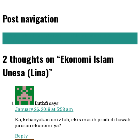
Post navigation
←
Pend. Akuntansi Universitas Negeri Malang (Selfi)
Pend. Bahasa Inggris UIN Sumatera Utara (Indah)
→
2 thoughts on “Ekonomi Islam
Unesa (Lina)”
Luthfi
says:
January 26, 2018 at 5:58 am
Ka, kebanyakan univ tuh, ekis masih prodi di bawah
jurusan ekonomi ya?
Reply