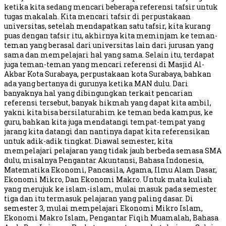
ketika kita sedang mencari beberapa referensi tafsir untuk
tugas makalah. Kita mencari tafsir di perpustakaan
universitas, setelah mendapatkan satu tafsir, kita kurang
puas dengan tafsir itu, akhirnya kita meminjam ke teman-
teman yang berasal dari universitas lain dari jurusan yang
sama dan mempelajari hal yang sama. Selain itu, terdapat
juga teman-teman yang mencari referensi di Masjid Al-
Akbar Kota Surabaya, perpustakaan kota Surabaya, bahkan
ada yang bertanya di gurunya ketika MAN dulu. Dari
banyaknya hal yang dibingungkan terkait pencarian
referensi tersebut, banyak hikmah yang dapat kita ambil,
yakni kita bisa bersilaturahim ke teman beda kampus, ke
guru, bahkan kita juga mendatangi tempat-tempat yang
jarang kita datangi dan nantinya dapat kita referensikan
untuk adik-adik tingkat. Diawal semester, kita
mempelajari pelajaran yang tidak jauh berbeda semasa SMA
dulu, misalnya Pengantar Akuntansi, Bahasa Indonesia,
Matematika Ekonomi, Pancasila, Agama, Ilmu Alam Dasar,
Ekonomi Mikro, Dan Ekonomi Makro. Untuk mata kuliah
yang merujuk ke islam-islam, mulai masuk pada semester
tiga dan itu termasuk pelajaran yang paling dasar. Di
semester 3, mulai mempelajari Ekonomi Mikro Islam,
Ekonomi Makro Islam, Pengantar Fiqih Muamalah, Bahasa