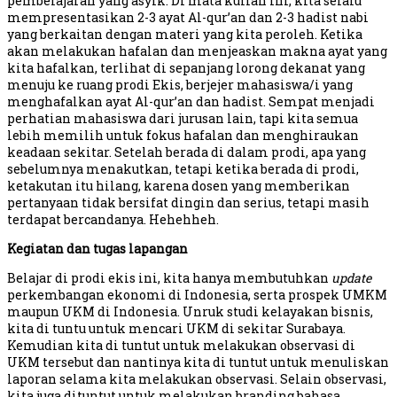
pembelajaran yang asyik. Di mata kuliah ini, kita selalu
mempresentasikan 2-3 ayat Al-qur’an dan 2-3 hadist nabi
yang berkaitan dengan materi yang kita peroleh. Ketika
akan melakukan hafalan dan menjeaskan makna ayat yang
kita hafalkan, terlihat di sepanjang lorong dekanat yang
menuju ke ruang prodi Ekis, berjejer mahasiswa/i yang
menghafalkan ayat Al-qur’an dan hadist. Sempat menjadi
perhatian mahasiswa dari jurusan lain, tapi kita semua
lebih memilih untuk fokus hafalan dan menghiraukan
keadaan sekitar. Setelah berada di dalam prodi, apa yang
sebelumnya menakutkan, tetapi ketika berada di prodi,
ketakutan itu hilang, karena dosen yang memberikan
pertanyaan tidak bersifat dingin dan serius, tetapi masih
terdapat bercandanya. Hehehheh.
Kegiatan dan tugas lapangan
Belajar di prodi ekis ini, kita hanya membutuhkan
update
perkembangan ekonomi di Indonesia, serta prospek UMKM
maupun UKM di Indonesia. Unruk studi kelayakan bisnis,
kita di tuntu untuk mencari UKM di sekitar Surabaya.
Kemudian kita di tuntut untuk melakukan observasi di
UKM tersebut dan nantinya kita di tuntut untuk menuliskan
laporan selama kita melakukan observasi. Selain observasi,
kita juga dituntut untuk melakukan branding bahasa