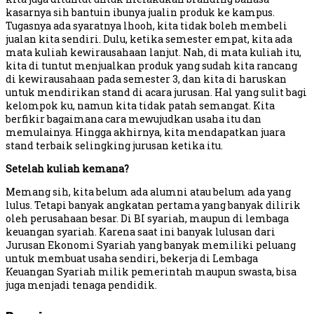
kasarnya sih bantuin ibunya jualin produk ke kampus.
Tugasnya ada syaratnya lhooh, kita tidak boleh membeli
jualan kita sendiri. Dulu, ketika semester empat, kita ada
mata kuliah kewirausahaan lanjut. Nah, di mata kuliah itu,
kita di tuntut menjualkan produk yang sudah kita rancang
di kewirausahaan pada semester 3, dan kita di haruskan
untuk mendirikan stand di acara jurusan. Hal yang sulit bagi
kelompok ku, namun kita tidak patah semangat. Kita
berfikir bagaimana cara mewujudkan usaha itu dan
memulainya. Hingga akhirnya, kita mendapatkan juara
stand terbaik selingking jurusan ketika itu.
Setelah kuliah kemana?
Memang sih, kita belum ada alumni atau belum ada yang
lulus. Tetapi banyak angkatan pertama yang banyak dilirik
oleh perusahaan besar. Di BI syariah, maupun di lembaga
keuangan syariah. Karena saat ini banyak lulusan dari
Jurusan Ekonomi Syariah yang banyak memiliki peluang
untuk membuat usaha sendiri, bekerja di Lembaga
Keuangan Syariah milik pemerintah maupun swasta, bisa
juga menjadi tenaga pendidik.