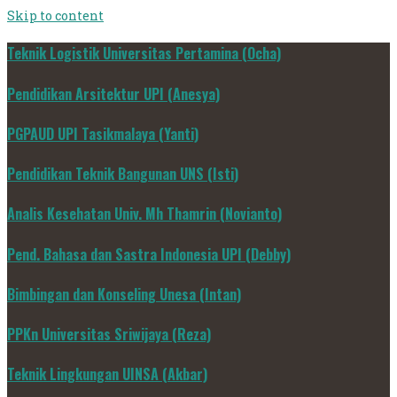
Skip to content
Teknik Logistik Universitas Pertamina (Ocha)
Pendidikan Arsitektur UPI (Anesya)
PGPAUD UPI Tasikmalaya (Yanti)
Pendidikan Teknik Bangunan UNS (Isti)
Analis Kesehatan Univ. Mh Thamrin (Novianto)
Pend. Bahasa dan Sastra Indonesia UPI (Debby)
Bimbingan dan Konseling Unesa (Intan)
PPKn Universitas Sriwijaya (Reza)
Teknik Lingkungan UINSA (Akbar)