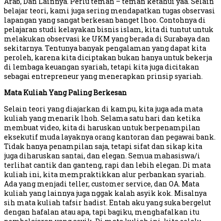
Arab, Dan Lainnya. Perlu teman – teman ketahui yaa. Selain
belajar teori, kami juga sering mendapatkan tugas observasi
lapangan yang sangat berkesan banget lhoo. Contohnya di
pelajaran studi kelayakan bisnis islam, kita di tuntut untuk
melakukan observasi ke UKM yang berada di Surabaya dan
sekitarnya. Tentunya banyak pengalaman yang dapat kita
peroleh, karena kita diciptakan bukan hanya untuk bekerja
di lembaga keuangan syariah, tetapi kita juga dicitakan
sebagai entrepreneur yang menerapkan prinsip syariah.
Mata Kuliah Yang Paling Berkesan
Selain teori yang diajarkan di kampu, kita juga ada mata
kuliah yang menarik lhoh. Selama satu hari dan ketika
membuat video, kita di haruskan untuk berpenampilan
eksekutif muda layaknya orang kantoran dan pegawai bank.
Tidak hanya penampilan saja, tetapi sifat dan sikap kita
juga diharuskan santai, dan elegan. Semua mahasiswa/i
terlihat cantik dan ganteng, rapi dan lebih elegan. Di mata
kuliah ini, kita mempraktikkan alur perbankan syariah.
Ada yang menjadi teller, customer service, dan OA. Mata
kuliah yang lainnya juga nggak kalah asyik kok. Misalnya
sih mata kuliah tafsir hadist. Entah aku yang suka bergelut
dengan hafalan atau apa, tapi bagiku, menghafalkan itu