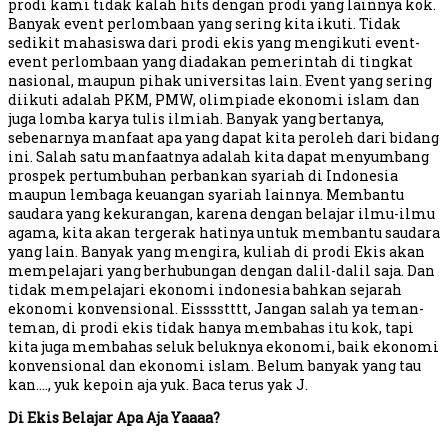
prodi kami tidak kalah hits dengan prodi yang lainnya kok.
Banyak event perlombaan yang sering kita ikuti. Tidak
sedikit mahasiswa dari prodi ekis yang mengikuti event-
event perlombaan yang diadakan pemerintah di tingkat
nasional, maupun pihak universitas lain. Event yang sering
diikuti adalah PKM, PMW, olimpiade ekonomi islam dan
juga lomba karya tulis ilmiah. Banyak yang bertanya,
sebenarnya manfaat apa yang dapat kita peroleh dari bidang
ini. Salah satu manfaatnya adalah kita dapat menyumbang
prospek pertumbuhan perbankan syariah di Indonesia
maupun lembaga keuangan syariah lainnya. Membantu
saudara yang kekurangan, karena dengan belajar ilmu-ilmu
agama, kita akan tergerak hatinya untuk membantu saudara
yang lain. Banyak yang mengira, kuliah di prodi Ekis akan
mempelajari yang berhubungan dengan dalil-dalil saja. Dan
tidak mempelajari ekonomi indonesia bahkan sejarah
ekonomi konvensional. Eisssstttt, Jangan salah ya teman-
teman, di prodi ekis tidak hanya membahas itu kok, tapi
kita juga membahas seluk beluknya ekonomi, baik ekonomi
konvensional dan ekonomi islam. Belum banyak yang tau
kan…., yuk kepoin aja yuk. Baca terus yak J.
Di Ekis Belajar Apa Aja Yaaaa?