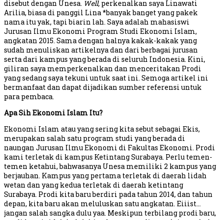
disebut dengan Unesa.
Well,
perkenalkan saya Linawati
Arilia, biasa di panggil Lina *banyak banget yang pakek
nama itu yak, tapi biarin lah. Saya adalah mahasiswi
Jurusan Ilmu Ekonomi Program Studi Ekonomi Islam,
angkatan 2015. Sama dengan halnya kakak-kakak yang
sudah menuliskan artikelnya dan dari berbagai jurusan
serta dari kampus yang berada di seluruh Indonesia. Kini,
giliran saya memperkenalkan dan menceritakan Prodi
yang sedang saya tekuni untuk saat ini. Semoga artikel ini
bermanfaat dan dapat dijadikan sumber referensi untuk
para pembaca.
Apa Sih Ekonomi Islam Itu?
Ekonomi Islam atau yang sering kita sebut sebagai Ekis,
merupakan salah satu program studi yang berada di
naungan Jurusan Ilmu Ekonomi di Fakultas Ekonomi. Prodi
kami terletak di kampus Ketintang Surabaya. Perlu temen-
temen ketahui, bahwasanya Unesa memiliki 2 kampus yang
berjauhan. Kampus yang pertama terletak di daerah lidah
wetan dan yang kedua terletak di daerah ketintang
Surabaya. Prodi kita baru berdiri pada tahun 2014, dan tahun
depan, kita baru akan meluluskan satu angkatan. Eiiist…
jangan salah sangka dulu yaa. Meskipun terbilang prodi baru,