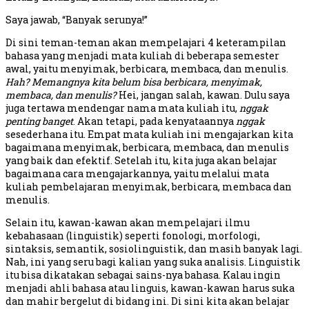
Saya jawab, “Banyak serunya!”
Di sini teman-teman akan mempelajari 4 keterampilan
bahasa yang menjadi mata kuliah di beberapa semester
awal, yaitu menyimak, berbicara, membaca, dan menulis.
Hah? Memangnya kita belum bisa berbicara, menyimak,
membaca, dan menulis?
Hei, jangan salah, kawan. Dulu saya
juga tertawa mendengar nama mata kuliah itu,
nggak
penting banget
. Akan tetapi, pada kenyataannya
nggak
sesederhana itu. Empat mata kuliah ini mengajarkan kita
bagaimana menyimak, berbicara, membaca, dan menulis
yang baik dan efektif. Setelah itu, kita juga akan belajar
bagaimana cara mengajarkannya, yaitu melalui mata
kuliah pembelajaran menyimak, berbicara, membaca dan
menulis.
Selain itu, kawan-kawan akan mempelajari ilmu
kebahasaan (linguistik) seperti fonologi, morfologi,
sintaksis, semantik, sosiolinguistik, dan masih banyak lagi.
Nah, ini yang seru bagi kalian yang suka analisis. Linguistik
itu bisa dikatakan sebagai sains-nya bahasa. Kalau ingin
menjadi ahli bahasa atau linguis, kawan-kawan harus suka
dan mahir bergelut di bidang ini. Di sini kita akan belajar