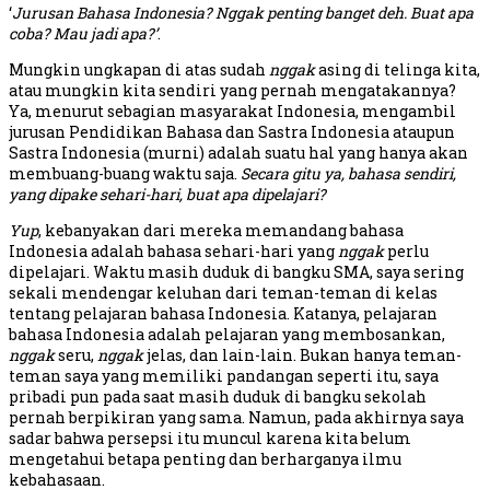
‘
Jurusan Bahasa Indonesia?
Nggak penting banget deh. Buat apa
coba? Mau jadi apa?’
.
Mungkin ungkapan di atas sudah
nggak
asing di telinga kita,
atau mungkin kita sendiri yang pernah mengatakannya?
Ya, menurut sebagian masyarakat Indonesia, mengambil
jurusan Pendidikan Bahasa dan Sastra Indonesia ataupun
Sastra Indonesia (murni) adalah suatu hal yang hanya akan
membuang-buang waktu saja.
Secara gitu ya, bahasa sendiri,
yang dipake sehari-hari, buat apa dipelajari?
Yup
, kebanyakan dari mereka memandang bahasa
Indonesia adalah bahasa sehari-hari yang
nggak
perlu
dipelajari. Waktu masih duduk di bangku SMA, saya sering
sekali mendengar keluhan dari teman-teman di kelas
tentang pelajaran bahasa Indonesia. Katanya, pelajaran
bahasa Indonesia adalah pelajaran yang membosankan,
nggak
seru,
nggak
jelas, dan lain-lain. Bukan hanya teman-
teman saya yang memiliki pandangan seperti itu, saya
pribadi pun pada saat masih duduk di bangku sekolah
pernah berpikiran yang sama. Namun, pada akhirnya saya
sadar bahwa persepsi itu muncul karena kita belum
mengetahui betapa penting dan berharganya ilmu
kebahasaan.