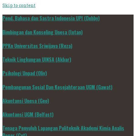
Skip to content
Pend. Bahasa dan Sastra Indonesia UPI (Debby)
Bimbingan dan Konseling Unesa (Intan)
PPKn Universitas Sriwijaya (Reza)
Teknik Lingkungan UINSA (Akbar)
Psikologi Unpad (Oliv)
Pembangunan Sosial Dan Kesejahteraan UGM (Gawat)
Akuntansi Unesa (Geo)
Akuntansi UGM (Belfast)
Tenaga Penyuluh Lapangan Politeknik Akademi Kimia Analis
Bogor (Cut)