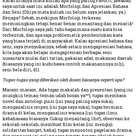
Kalau ditanya mata kuliah apa yang paling Favorit, jawaban
saya untuk saat ini adalah Morfologi dan Apresiasi Bahasa
dan Seni (Ohiya mata kuliah ini belum saya jelaskan, ya.).
Kenapa? Sebab, meskipun Morfologi terkesan
memusingkan tetapi benar-benar menantang dan menarik!
Dari Morfologi saya jadi tahu bagaimana suatu kata bisa
terbentuk, dan apa saja problematik pembentukan kata
yang biasa terjadi di masyarakat. Kalau apresiasi bahasa dan
seni, saya menyukainya, sebab selain mengapresiasi bahasa,
kita juga akan belajar mengapresiasi berbagai seni
nusantara mulai dari tarian, pakaian adat, makanan daerah
(biasanya yang ini kudu bawa contoh makanannnya nih),
seni bela diri, dll.
Tugas-tugas yang diberikan oleh dosen biasanya seperti apa?
Macam-macam. Ada tugas makalah dan presentasi (yang ini
mungkin teman-teman udah bosan ya^^), tugas membaca
novel dan antologi puisi (ini yang paling saya suka),
menganalisis cerpen (ini juga saya suka), tugas bermain
drama di kelas, menganalisis wacana (ini tugas ilmu
kebahasaan biasanya. Cukup menantang, lho!), observasi ke
sekolah-sekolah, membuat film kelas (ini menguji
solidaritas banget, haha), tugas menonton pagelaran drama,
dan yang saat ini paling saya tunggu-tunggu adalah tugas