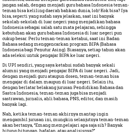
jangan salah, dengan menjadi guru bahasa Indonesia teman-
teman bisa keliling daerah bahkan dunia, loh! Kok bisa? Iya
bisa, seperti yang sudah saya jelaskan, saat ini banyak
sekolah-sekolah di luar negeri yang menjadikan bahasa
Indonesia sebagai salah satu mata pelajaran, sehingga
kebutuhan akan guru bahasa Indonesia di luar negeri pun
cukup besar. Perlu teman-teman ketahui, saat ini Badan
Bahasa sedang menggencarkan program BIPA (Bahasa
Indonesia bagi Penutur Asing). Biasanya, setiap tahun akan
ada seleksi untuk pengajar BIPA ke luar negeri.
Di UPI sendiri, yang saya ketahui sudah banyak sekali
alumni yang menjadi pengajar BIPA di luar negeri. Jadi,
dengan menjadi guru ataupun dosen, teman-teman bisa
mengajar di dalam maupun di luar negeri. Selain itu,
dengan berlatar belakang jurusan Pendidikan Bahasa dan
Sastra Indonesia, teman-teman juga bisa menjadi
sastrawan, jurnalis, ahli bahasa, PNS, editor, dan masih
banyak lagi.
Nah, ketika teman-teman akhirnya mantap ingin
mengambil jurusan ini, mungkin selanjutnya teman-teman
akan bertanya, “Emang mempelajari apa saja sih? Banyak
hitung-hitungan, hafalan, atau analisisnya?”