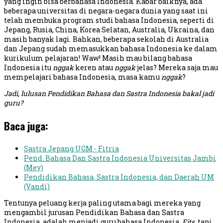
yang ingin bisa berbahasa Indonesia. Kabar baiknya, ada
beberapa universitas di negara-negara dunia yang saat ini
telah membuka program studi bahasa Indonesia, seperti di
Jepang, Rusia, China, Korea Selatan, Australia, Ukraina, dan
masih banyak lagi. Bahkan, beberapa sekolah di Australia
dan Jepang sudah memasukkan bahasa Indonesia ke dalam
kurikulum pelajaran! Waw! Masih mau bilang bahasa
Indonesia itu
nggak
keren atau
nggak
jelas? Mereka saja mau
mempelajari bahasa Indonesia, masa kamu
nggak
?
Jadi, lulusan Pendidikan Bahasa dan Sastra Indonesia bakal jadi
guru?
Baca juga:
Sastra Jepang UGM - Fitria
Pend. Bahasa Dan Sastra Indonesia Universitas Jambi
(Mey)
Pendidikan Bahasa, Sastra Indonesia, dan Daerah UM
(Vandi)
Tentunya peluang kerja paling utama bagi mereka yang
mengambil jurusan Pendidikan Bahasa dan Sastra
Indonesia, adalah menjadi guru bahasa Indonesia.
Eits
, tapi