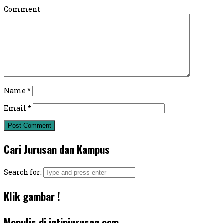
Comment
Name
*
Email
*
Cari Jurusan dan Kampus
Search for:
Klik gambar !
Menulis di intipjurusan.com