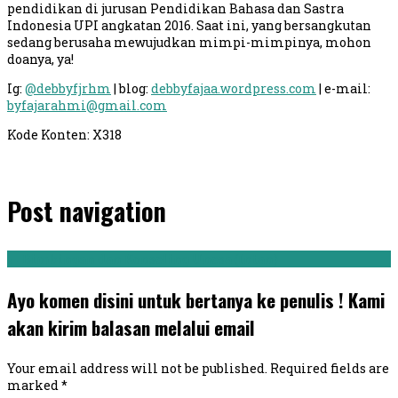
pendidikan di jurusan Pendidikan Bahasa dan Sastra
Indonesia UPI angkatan 2016. Saat ini, yang bersangkutan
sedang berusaha mewujudkan mimpi-mimpinya, mohon
doanya, ya!
Ig:
@debbyfjrhm
| blog:
debbyfajaa.wordpress.com
| e-mail:
byfajarahmi@gmail.com
Kode Konten: X318
Post navigation
←
Bimbingan dan Konseling Unesa (Intan)
Ayo komen disini untuk bertanya ke penulis ! Kami
akan kirim balasan melalui email
Your email address will not be published.
Required fields are
marked
*