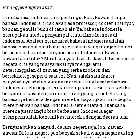
Emang pentingnya apa?
Ilmu bahasa Indonesia itu penting sekali, kawan. Tanpa
bahasa Indonesia, tidak akan ada professor, dokter, insinyur,
bahkan penulis buku di tanah air. Ya, bahasa Indonesia
merupakan media penyampai ilmu-ilmu lainnya di
Indonesia. Apalagi mengingat bahasa Indonesia adalah
bahasa nasional atau bahasa persatuan yang menjembatani
beragam bahasa daerah yang ada di Indonesia. Kawan-
kawan tahu tidak? Masih banyak daerah-daerah terpencil di
negara kita yang masyarakatnya mengalami
ketertinggalan di zaman yang serba modern dan
berteknologi seperti saat ini. Nah, salah satu faktor
penyebabnya adalah karena mereka tidak bisa berbahasa
Indonesia, sehingga mereka mengalami kesulitan ketika
berkomunikasi dengan orang-orang yang latar belakang
bahasanya berbeda dengan mereka. Bayangkan, kita begitu
meremehkan bahasa Indonesia, sementara di luar sana
mereka justru ingin bisa berbahasa Indonesia agar
mempermudah komunikasi mereka dengan daerah luar.
Ternyata bukan hanya di dalam negeri saja, loh, kawan-
kawan. Di luar negeri pun banyak sekali warga negara asing