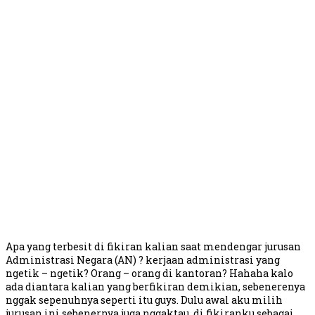
Apa yang terbesit di fikiran kalian saat mendengar jurusan
Administrasi Negara (AN) ? kerjaan administrasi yang
ngetik – ngetik? Orang – orang di kantoran? Hahaha kalo
ada diantara kalian yang berfikiran demikian, sebenerenya
nggak sepenuhnya seperti itu guys. Dulu awal aku milih
jurusan ini sebenernya juga nggaktau, di fikiranku sebagai