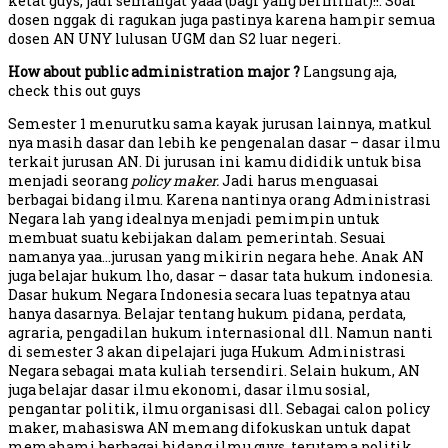
ketat guys, jadi semangat yaaa (bagi yang berminat)!!. Soal
dosen nggak di ragukan juga pastinya karena hampir semua
dosen AN UNY lulusan UGM dan S2 luar negeri.
How about public administration major ?
Langsung aja,
check this out guys
Semester 1 menurutku sama kayak jurusan lainnya, matkul
nya masih dasar dan lebih ke pengenalan dasar – dasar ilmu
terkait jurusan AN. Di jurusan ini kamu dididik untuk bisa
menjadi seorang
policy maker.
Jadi harus menguasai
berbagai bidang ilmu. Karena nantinya orang Administrasi
Negara lah yang idealnya menjadi pemimpin untuk
membuat suatu kebijakan dalam pemerintah. Sesuai
namanya yaa…jurusan yang mikirin negara hehe. Anak AN
juga belajar hukum lho, dasar – dasar tata hukum indonesia.
Dasar hukum Negara Indonesia secara luas tepatnya atau
hanya dasarnya. Belajar tentang hukum pidana, perdata,
agraria, pengadilan hukum internasional dll. Namun nanti
di semester 3 akan dipelajari juga Hukum Administrasi
Negara sebagai mata kuliah tersendiri. Selain hukum, AN
juga belajar dasar ilmu ekonomi, dasar ilmu sosial,
pengantar politik, ilmu organisasi dll. Sebagai calon policy
maker, mahasiswa AN memang difokuskan untuk dapat
memahami berbagai bidang ilmu guys, terutama politik.