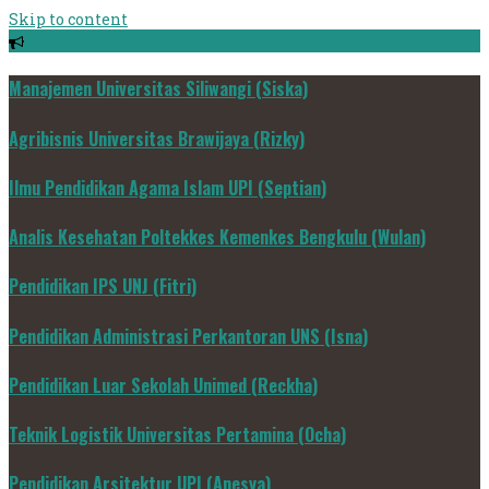
Skip to content
Manajemen Universitas Siliwangi (Siska)
Agribisnis Universitas Brawijaya (Rizky)
Ilmu Pendidikan Agama Islam UPI (Septian)
Analis Kesehatan Poltekkes Kemenkes Bengkulu (Wulan)
Pendidikan IPS UNJ (Fitri)
Pendidikan Administrasi Perkantoran UNS (Isna)
Pendidikan Luar Sekolah Unimed (Reckha)
Teknik Logistik Universitas Pertamina (Ocha)
Pendidikan Arsitektur UPI (Anesya)