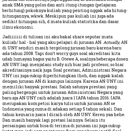
anak SMA yang polos dan anti itung-itungan (pelajaran
berhitung) pokoknya kuliah yang penting nggak ada hitung-
hitungannya, wkwk. Meskipun pas kuliah ini juga ada
sedikit hitungan sih, d mata kuliah statistika dan dasar
ilmu ekonomi.
Jadiiiiiii di tulisan ini aku bakal share seputar mata
kuliah/ hal - hal yang aku pelajari di jurusan AN.
Actually
, AN
di UNY sendiri masih tergolong jurusan baru karena baru
ada tahun 2008. Tapi don’t worry guys soal akreditasi kita
udah lumayan bagus yaitu B. Otewe A, soalnya beberapa dosen
AN UNY lagi menjalani study nih biar jadi profesor, so biar
akreditasinya naik juga. Soal prestasi, Administrasi Negara
UNY ini juga cukup diperhitungkan lhoh, dan nggak kalah
dengan jurusan AN di kampus lainnya. Karena AN UNY ini
memiliki banyak prestasi. Salah satunya prestasi yang
paling bergengsi untuk jurusan Administrasi Negara yang
baru aja AN UNY raih adalah juara 1 IAPA tahun 2016. IAPA
merupakan kompetisi karya tulis untuk jurusan AN se
Indonesia yang cuma di adakan setiap 5 tahun sekali. Dan
tahun kemarin juara 1 diraih oleh AN UNY. Keren yaa hehe.
Dan masih banyak lagi pretasi lainnya. Selain itu
persaingan untuk bisa di terima di jurusan ini juga cukup