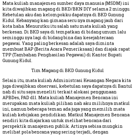
Mata kuliah manajemen sumber daya manusia (MSDM) ini
kita diwajibkan magang di BKD/BKN DIY selama 2 minggu.
Kebetulan aku dan kelompokku dapatnya di BKD Gunung
Kidul. Kebanyang kan gimana seru nya magang jauh dari
kota haha. Menurutku itu salah satu mata kuliah yang
berkesan. Di BKD saya di tempatkan di bidang umum lalu
seminggu nya lagi di bidang bina dan kesejahteraan
pegawai. Yang paling berkesan adalah saya diminta
membuat BAP (Berita Acara Pemeriksaan) dan diajak rapat
TPP (Tambahan Penghasilan Pegawai) di Kantor Bupati
Gunung Kidul.
Tim Magang di BKD Gunung Kidul
Selain itu, mata kuliah Administrasi Keuangan Negara kita
juga diwajibkan observasi, kebetulan saya dapatnya di Bantul
nah di situ saya meneliti terkait alokasi penggunaan
APBDes, PAD dll. Mata kuliah Manajemen Bencana ini
merupakan mata kuliah pilihan nah aku milihnya matkul
ini, namun beberapa teman ada juga yang memilih mata
kuliah kebijakan pendidikan. Matkul Manajemen Bencana
sendiri kita diajarkan untuk melihat bencana dari
perspektik manajemen publik. Artinya sebisa mungkin
melihat pola bencana yang sering terjadi, dengan