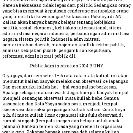
Karena kekuasaan tidak lepas dari politik. Sedangkan orang
yang bisa membuat keputusan cenderung merupakan orang
yang memiliki kewenangan/ kekuasaan. Pokonya di AN
kalian akan banyak banyak belajar tentang kebijakan
politik, sosial, ekonomi, kebijakan internasional, sitem
administrasi negara indonesia, perbandingan administrasi
negara, sistem politik Indonesia, adminitrasi
pemerintahan daerah, manajemen konflik sektor publik,
analisis kebijakan publik, pengambilan keputusan,
reformasi administrasi publik dll.
Public Administration 2014 B UNY
Oiya guys, dari semseter 1 – 6 rata-rata mata kuliah ini akan
menuntut kalian banyak melakukan observasi ke lapangan.
Dan menurutku inilah hal – hal yang paling berkesan.
Apalagi sebagai mahasiswa di Jogja, hampir banyak tempat
menjadi kenangan observasi mata kuliah hehe. Semua
kabupaten dan Kota Yogya sudah pasti menjadi tempat
obeservasi dan saksi perjuangan kuliah kalian. Contohnya
nih, di mata kuliah ilmu organisasi aku dulu observasi di
rumah singgah (tempat singgah dan belajar untuk anak
jalanan). Bahkan temen ku ada yang meneliti organisasi
waria guys. Pokonya banyak seru nya deh selama kuliah.