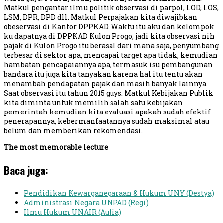
Matkul pengantar ilmu politik observasi di parpol, LOD, LOS,
LSM, DPR, DPD dll. Matkul Perpajakan kita diwajibkan
obeservasi di Kantor DPPKAD. Waktu itu aku dan kelompok
ku dapatnya di DPPKAD Kulon Progo, jadi kita observasi nih
pajak di Kulon Progo itu berasal dari mana saja, penyumbang
terbesar di sektor apa, mencapai target apa tidak, kemudian
hambatan pencapaiannya apa, termasuk isu pembangunan
bandara itu juga kita tanyakan karena hal itu tentu akan
menambah pendapatan pajak dan masih banyak lainnya.
Saat observasi itu tahun 2015 guys. Matkul Kebijakan Publik
kita diminta untuk memilih salah satu kebijakan
pemerintah kemudian kita evaluasi apakah sudah efektif
penerapannya, kebermanfaatannya sudah maksimal atau
belum dan memberikan rekomendasi.
The most memorable lecture
Baca juga:
Pendidikan Kewarganegaraan & Hukum UNY (Destya)
Administrasi Negara UNPAD (Regi)
Ilmu Hukum UNAIR (Aulia)