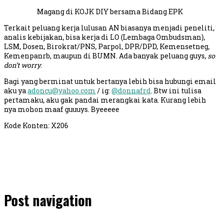
Magang di KOJK DIY bersama Bidang EPK
Terkait peluang kerja lulusan AN biasanya menjadi peneliti,
analis kebijakan, bisa kerja di LO (Lembaga Ombudsman),
LSM, Dosen, Birokrat/PNS, Parpol, DPR/DPD, Kemensetneg,
Kemenpanrb, maupun di BUMN. Ada banyak peluang guys,
so
don’t worry.
Bagi yang berminat untuk bertanya lebih bisa hubungi email
aku ya
adoncu@yahoo.com
/ ig:
@donnafrd
. Btw ini tulisa
pertamaku, aku gak pandai merangkai kata. Kurang lebih
nya mohon maaf guuuys. Byeeeee
Kode Konten: X206
Post navigation