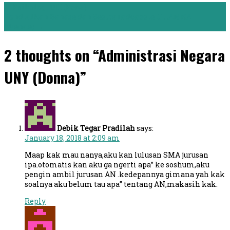
←
Psikologi UII (Pena)
Pendidikan Bahasa dan Sastra Indonesia UHAMKA
(Wanda)
→
2 thoughts on “Administrasi Negara
UNY (Donna)”
Debik Tegar Pradilah
says:
January 18, 2018 at 2:09 am
Maap kak mau nanya,aku kan lulusan SMA jurusan
ipa.otomatis kan aku ga ngerti apa” ke soshum,aku
pengin ambil jurusan AN .kedepannya gimana yah kak
soalnya aku belum tau apa” tentang AN,makasih kak.
Reply