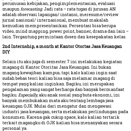
perumusan kebijakan, pengimplementasian, evaluasi
maupun
forecasting.
Jadi rata – rata tugas di jurusan AN
adalah observasi lapangan/ instansi, meresume/review
jurnal nasional/ internasional, membuat makalah
kemudian mempresentasikan. Persentasi bisa berupa
video, mind mapping, power point, banner, drama dan lain –
lain. Tergantung permintaan dosen dan kesepakatan kelas.
2nd Internship, a month at Kantor Otortas Jasa Keuangan
DIY
Selain itu aku juga di semester 7 ini melakukan kegiatan
magang di Kantor Otoritas Jasa Keuangan. Ini bukan
magang kewajiban kampus, tapi kalo kalian ingin saat
sudah bebas teori kalian bisa saja melamar magang di
tempat yang kalian inginkan. Bagiku, ini merupakan
pengalaman yang sangat berharga dan banyak bermanfaat
bagiku.
Especially,
aku anak sosial yang buta ekonomi, ini
banyak membukakan mata aku tentang lembaga jasa
keuangan OJK. Mulai dari mengatur dan mengawasi
industri jasa keuangan, serta melakukan perlindungan pada
konsumen. Karena gak cukup space, kalo kalian tertarik
terkait magangku di OJK kalian bisa menanyakan secara
personal ya.