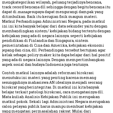
mengkategorikan wilayah, peluang terjadinya bencana,
track record bencana dll sehingga dengan begitu bencana itu
dapat di
manage
supaya dapat mengurangi dampak yang
ditimbulkan. Baik itu kerugian fisik maupun materi.
Matkul Perbandingan Administrasi Negara, pada matkul
ini ini kita banyak belajar dari data sekunder yaitu dengan
membandingkan sistem/ kebijakan bidang tertentu dengan
kebijakan yang ada di negara lainnya. seperti kebijakan
pendidikan di Finlandia dan Singapura, sintem
pemerintahan di Cina dan Amerika, kebijakan ekonomi
jepang dan cina, dll. Perbandingan tersebut bertujuan agar
kelak sebagai policy maker kita dapa belajar dari hal positif
yang ada di negara lainnya. Dengan mempertimbangkan
aspek sosial dan budaya Indonesia juga tentunya.
Contoh matkul lainnya adalah reformasi birokrasi
menutuku ini materi yang penting karena memang
sesungguhnya mahasiswa AN idealnya menjadi seorang
birokrat yang berintegritas. Di matkul ini kita banyak
belajar terkait patologi birokrasi, cara mengatasinya dll.
Mata kuliah Analisis Kebijakan Publik ini merupakan
matkul pokok. Sekali lagi Administrasi Negara merupakan
calon pelayan publik harus mampu membuat kebijakan
yang mengatasi permasalahan rakyat. Mulai dari