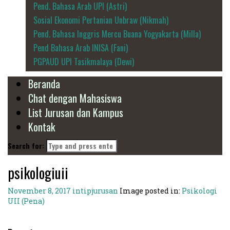
Pend. Bahasa Arab UPI (Astri)
Sosial Ekonomi Pertanian Unbraw (Nikmah)
Pend. Bahasa Inggris Mercu Buana Yogyakarta (Milla)
Pend Bahasa Arab INISA (Fani)
PGPAUD UPI Tasikmalaya (Dewi)
Beranda
Chat dengan Mahasiswa
List Jurusan dan Kampus
Kontak
Search for:
psikologiuii
November 8, 2017
intipjurusan
Image posted in:
Psikologi
UII (Pena)