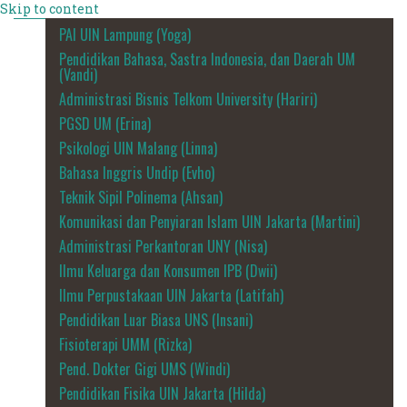
Skip to content
PAI UIN Lampung (Yoga)
Pendidikan Bahasa, Sastra Indonesia, dan Daerah UM
(Vandi)
Administrasi Bisnis Telkom University (Hariri)
PGSD UM (Erina)
Psikologi UIN Malang (Linna)
Bahasa Inggris Undip (Evho)
Teknik Sipil Polinema (Ahsan)
Komunikasi dan Penyiaran Islam UIN Jakarta (Martini)
Administrasi Perkantoran UNY (Nisa)
Ilmu Keluarga dan Konsumen IPB (Dwii)
Ilmu Perpustakaan UIN Jakarta (Latifah)
Pendidikan Luar Biasa UNS (Insani)
Fisioterapi UMM (Rizka)
Pend. Dokter Gigi UMS (Windi)
Pendidikan Fisika UIN Jakarta (Hilda)