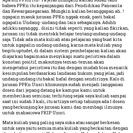
bahwa PPKn itu kepanjangan dari Pendidikan Pancasila
dan Kewarganegaraan. Mungkin kalian beranggapan ah.. !
ngapain masuk jurusan PPKn nggak enak, pasti bakal
ngapalin Undang- undang dan lain sebagainya. Aduhh
adikku sayanggg… disini tidak seperti yang kalian fikirkan,
jurusan ini tidak mentokk belajar tentang undang-undang
saja. Tidak ada mata kuliah atau pelajaran yang buat kita
untuk ngapalin undang-undang, karna mata kuliah yang
begitu uptudet, di dalam sistem pembelajaran kalian akan
diajarkan bagaimana menyikapi suatu peristiwa dalam
konotasi positif, maksutnya teman-teman akan
mengetahui peristiwa itu dan dengan mudah bisa menarik
kesimpulan berdasarkan landasan hukum yang jelas, jadi
undang-undang itu bakal hafal dengan sendirinya. Kalo di
jurusan PPKn Unsri khususnya sudah menjadi langganan
dosen dari jepang datang ke kampus kami untuk
memberikan seminar, terhitung sejak saya kuliah sampai
saat ini sudah 3 kali, itu artinya setiap tahunya ada 1 dosen
yang berkunjung ke jurusan kami dan membagi ilmunya
untuk mahasiswa FKIP Unsri.
Mata kuliah yang paling saya suka atau sangat berkesan
untuk saya yaitu semua mata kuliah yang berkaitan dengan