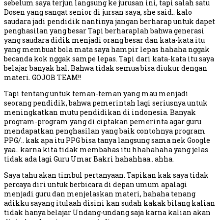
sebelum saya terjun langsung ke jurusan ini, tapi salah satu
Dosen yang sangat senior di jursan saya, she said.. kalo
saudara jadi pendidik nantinya jangan berharap untuk dapet
penghasilan yang besar Tapi berharaplah bahwa generasi
yang saudara didik menjadi orang besar dan kata-kata itu
yang membuat bola mata saya hampir lepas hahaha nggak
becanda kok nggak sampe lepas. Tapi dari kata-kata itu saya
belajar banyak hal. Bahwa tidak semua bisa diukur dengan
materi. GOJOB TEAM!!
Tapi tentang untuk teman-teman yang mau menjadi
seorang pendidik, bahwa pemerintah lagi seriusnya untuk
meningkatkan mutu pendidikan di indonesia. Banyak
program-program yang di ciptakan pemerinta agar guru
mendapatkan penghasilan yang baik contohnya program
PPG/.. kak apa itu PPG bisa tanya langsung sama nek Google
yaa.. karna kita tidak membahas itu hhahahaha yang jelas
tidak ada lagi Guru Umar Bakri hahahhaa.. ahha.
Saya tahu akan timbul pertanyaan. Tapikan kak saya tidak
percaya diri untuk berbicara di depan umum apalagi
menjadi guru dan menjelaskan materi, hahaha tenang
adikku sayang itulaah disini kan sudah kakak bilang kalian
tidak hanya belajar Undang-undang saja karna kalian akan