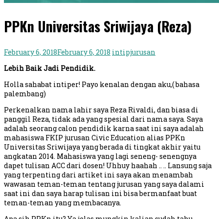
PPKn Universitas Sriwijaya (Reza)
February 6, 2018
February 6, 2018
intipjurusan
Lebih Baik Jadi Pendidik.
Holla sahabat intiper! Payo kenalan dengan aku,( bahasa
palembang)
Perkenalkan nama lahir saya Reza Rivaldi, dan biasa di
panggil Reza, tidak ada yang spesial dari nama saya. Saya
adalah seorang calon pendidik karna saat ini saya adalah
mahasiswa FKIP jurusan Civic Education alias PPKn
Universitas Sriwijaya yang berada di tingkat akhir yaitu
angkatan 2014. Mahasiswa yang lagi seneng- senengnya
dapet tulisan ACC dari dosen! Uhhuy haahah .. .. Lansung saja
yang terpenting dari artiket ini saya akan menambah
wawasan teman-teman tentang jurusan yang saya dalami
saat ini dan saya harap tulisan ini bisa bermanfaat buat
teman-teman yang membacanya.
Apa sih PPKn itu? Ya jelas mungkin kalian sudah tahu