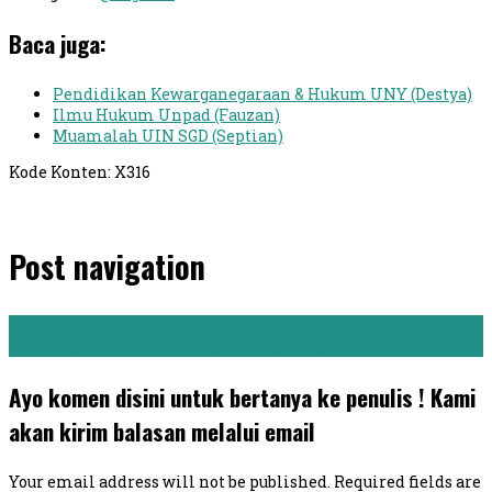
Baca juga:
Pendidikan Kewarganegaraan & Hukum UNY (Destya)
Ilmu Hukum Unpad (Fauzan)
Muamalah UIN SGD (Septian)
Kode Konten: X316
Post navigation
←
Teknik Lingkungan UINSA (Akbar)
Bimbingan dan Konseling Unesa (Intan)
→
Ayo komen disini untuk bertanya ke penulis ! Kami
akan kirim balasan melalui email
Your email address will not be published.
Required fields are