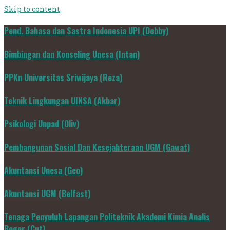
Skip to content
Pend. Bahasa dan Sastra Indonesia UPI (Debby)
Bimbingan dan Konseling Unesa (Intan)
PPKn Universitas Sriwijaya (Reza)
Teknik Lingkungan UINSA (Akbar)
Psikologi Unpad (Oliv)
Pembangunan Sosial Dan Kesejahteraan UGM (Gawat)
Akuntansi Unesa (Geo)
Akuntansi UGM (Belfast)
Tenaga Penyuluh Lapangan Politeknik Akademi Kimia Analis
Bogor (Cut)