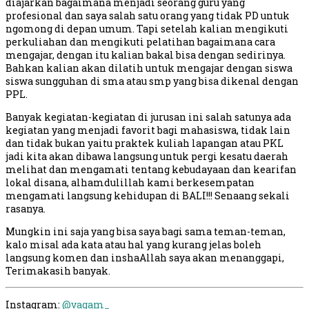
diajarkan bagaimana menjadi seorang guru yang
profesional dan saya salah satu orang yang tidak PD untuk
ngomong di depan umum. Tapi setelah kalian mengikuti
perkuliahan dan mengikuti pelatihan bagaimana cara
mengajar, dengan itu kalian bakal bisa dengan sedirinya.
Bahkan kalian akan dilatih untuk mengajar dengan siswa
siswa sungguhan di sma atau smp yang bisa dikenal dengan
PPL.
Banyak kegiatan-kegiatan di jurusan ini salah satunya ada
kegiatan yang menjadi favorit bagi mahasiswa, tidak lain
dan tidak bukan yaitu praktek kuliah lapangan atau PKL
jadi kita akan dibawa langsung untuk pergi kesatu daerah
melihat dan mengamati tentang kebudayaan dan kearifan
lokal disana, alhamdulillah kami berkesempatan
mengamati langsung kehidupan di BALI!!! Senaang sekali
rasanya.
Mungkin ini saja yang bisa saya bagi sama teman-teman,
kalo misal ada kata atau hal yang kurang jelas boleh
langsung komen dan inshaAllah saya akan menanggapi,
Terimakasih banyak.
Instagram:
@vagam_