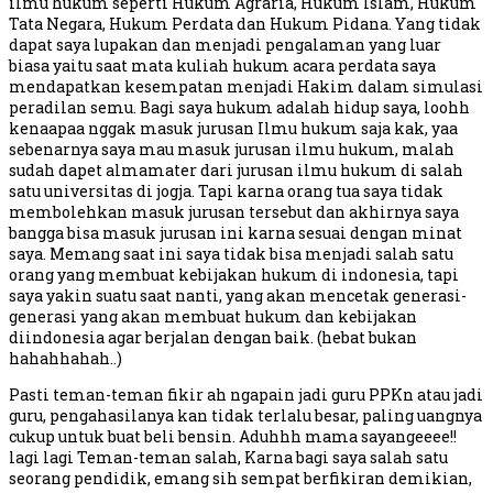
ilmu hukum seperti Hukum Agraria, Hukum Islam, Hukum
Tata Negara, Hukum Perdata dan Hukum Pidana. Yang tidak
dapat saya lupakan dan menjadi pengalaman yang luar
biasa yaitu saat mata kuliah hukum acara perdata saya
mendapatkan kesempatan menjadi Hakim dalam simulasi
peradilan semu. Bagi saya hukum adalah hidup saya, loohh
kenaapaa nggak masuk jurusan Ilmu hukum saja kak, yaa
sebenarnya saya mau masuk jurusan ilmu hukum, malah
sudah dapet almamater dari jurusan ilmu hukum di salah
satu universitas di jogja. Tapi karna orang tua saya tidak
membolehkan masuk jurusan tersebut dan akhirnya saya
bangga bisa masuk jurusan ini karna sesuai dengan minat
saya. Memang saat ini saya tidak bisa menjadi salah satu
orang yang membuat kebijakan hukum di indonesia, tapi
saya yakin suatu saat nanti, yang akan mencetak generasi-
generasi yang akan membuat hukum dan kebijakan
diindonesia agar berjalan dengan baik. (hebat bukan
hahahhahah..)
Pasti teman-teman fikir ah ngapain jadi guru PPKn atau jadi
guru, pengahasilanya kan tidak terlalu besar, paling uangnya
cukup untuk buat beli bensin. Aduhhh mama sayangeeee!!
lagi lagi Teman-teman salah, Karna bagi saya salah satu
seorang pendidik, emang sih sempat berfikiran demikian,