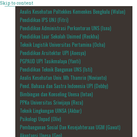
Skip to content
Analis Kesehatan Poltekkes Kemenkes Bengkulu (Wulan)
Pendidikan IPS UNJ (Fitri)
Pendidikan Administrasi Perkantoran UNS (Isna)
Pendidikan Luar Sekolah Unimed (Reckha)
Teknik Logistik Universitas Pertamina (Ocha)
Pendidikan Arsitektur UPI (Anesya)
PGPAUD UPI Tasikmalaya (Yanti)
Pendidikan Teknik Bangunan UNS (Isti)
Analis Kesehatan Univ. Mh Thamrin (Novianto)
Pend. Bahasa dan Sastra Indonesia UPI (Debby)
Bimbingan dan Konseling Unesa (Intan)
PPKn Universitas Sriwijaya (Reza)
Teknik Lingkungan UINSA (Akbar)
Psikologi Unpad (Oliv)
Pembangunan Sosial Dan Kesejahteraan UGM (Gawat)
Akuntansi Unesa (Geo)