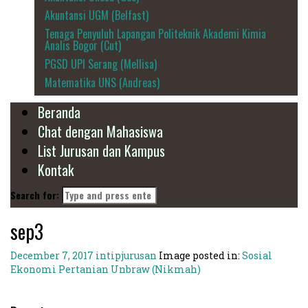
Akuntansi UGM (Belfast)
Tenaga Penyuluh Lapangan Politeknik Akademi Kimia
Analis Bogor (Cut)
PGSD UPI Serang (Mellisa)
Matematika UNS (Andreas)
Beranda
Chat dengan Mahasiswa
List Jurusan dan Kampus
Kontak
Search for:
sep3
December 7, 2017
intipjurusan
Image posted in:
Sosial
Ekonomi Pertanian Unbraw (Nikmah)