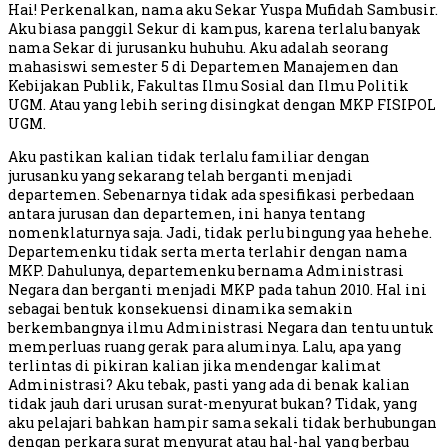
Hai! Perkenalkan, nama aku Sekar Yuspa Mufidah Sambusir.
Aku biasa panggil Sekur di kampus, karena terlalu banyak
nama Sekar di jurusanku huhuhu. Aku adalah seorang
mahasiswi semester 5 di Departemen Manajemen dan
Kebijakan Publik, Fakultas Ilmu Sosial dan Ilmu Politik
UGM. Atau yang lebih sering disingkat dengan MKP FISIPOL
UGM.
Aku pastikan kalian tidak terlalu familiar dengan
jurusanku yang sekarang telah berganti menjadi
departemen. Sebenarnya tidak ada spesifikasi perbedaan
antara jurusan dan departemen, ini hanya tentang
nomenklaturnya saja. Jadi, tidak perlu bingung yaa hehehe.
Departemenku tidak serta merta terlahir dengan nama
MKP. Dahulunya, departemenku bernama Administrasi
Negara dan berganti menjadi MKP pada tahun 2010. Hal ini
sebagai bentuk konsekuensi dinamika semakin
berkembangnya ilmu Administrasi Negara dan tentu untuk
memperluas ruang gerak para aluminya. Lalu, apa yang
terlintas di pikiran kalian jika mendengar kalimat
Administrasi? Aku tebak, pasti yang ada di benak kalian
tidak jauh dari urusan surat-menyurat bukan? Tidak, yang
aku pelajari bahkan hampir sama sekali tidak berhubungan
dengan perkara surat menyurat atau hal-hal yang berbau