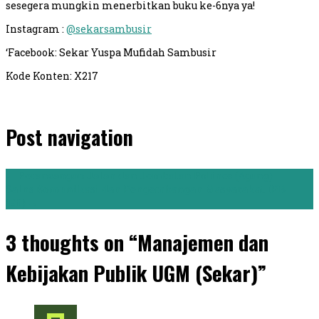
sesegera mungkin menerbitkan buku ke-6nya ya!
Instagram :
@sekarsambusir
‘Facebook: Sekar Yuspa Mufidah Sambusir
Kode Konten: X217
Post navigation
←
Perancangan Jalan dan Jembatan Polines (Agung)
Sains Komunikasi dan Pengembangan Masyarakat IPB
(Efi)
→
3 thoughts on “Manajemen dan
Kebijakan Publik UGM (Sekar)”