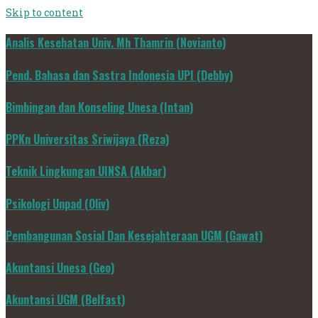
Skip to content
Analis Kesehatan Univ. Mh Thamrin (Novianto)
Pend. Bahasa dan Sastra Indonesia UPI (Debby)
Bimbingan dan Konseling Unesa (Intan)
PPKn Universitas Sriwijaya (Reza)
Teknik Lingkungan UINSA (Akbar)
Psikologi Unpad (Oliv)
Pembangunan Sosial Dan Kesejahteraan UGM (Gawat)
Akuntansi Unesa (Geo)
Akuntansi UGM (Belfast)