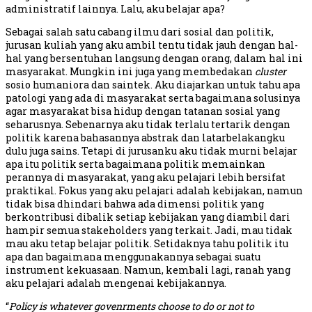
administratif lainnya. Lalu, aku belajar apa?
Sebagai salah satu cabang ilmu dari sosial dan politik,
jurusan kuliah yang aku ambil tentu tidak jauh dengan hal-
hal yang bersentuhan langsung dengan orang, dalam hal ini
masyarakat. Mungkin ini juga yang membedakan
cluster
sosio humaniora dan saintek. Aku diajarkan untuk tahu apa
patologi yang ada di masyarakat serta bagaimana solusinya
agar masyarakat bisa hidup dengan tatanan sosial yang
seharusnya. Sebenarnya aku tidak terlalu tertarik dengan
politik karena bahasannya abstrak dan latarbelakangku
dulu juga sains. Tetapi di jurusanku aku tidak murni belajar
apa itu politik serta bagaimana politik memainkan
perannya di masyarakat, yang aku pelajari lebih bersifat
praktikal. Fokus yang aku pelajari adalah kebijakan, namun
tidak bisa dhindari bahwa ada dimensi politik yang
berkontribusi dibalik setiap kebijakan yang diambil dari
hampir semua stakeholders yang terkait. Jadi, mau tidak
mau aku tetap belajar politik. Setidaknya tahu politik itu
apa dan bagaimana menggunakannya sebagai suatu
instrument kekuasaan. Namun, kembali lagi, ranah yang
aku pelajari adalah mengenai kebijakannya.
“
Policy is whatever govenrments choose to do or not to