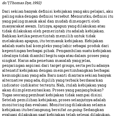
do.
”
(Thomas Dye, 1992)
Dari sekian banyak definisi kebijakan yang aku pelajari, aku
paling suka dengan definisi tersebut. Menurutku, definisi itu
yang paling masuk akal dan mudah dimengerti oleh
masyarakat awam. Intinya, apapun yang dilakukan atau
tidak dilakukan oleh pemerintah itu adalah kebijakan.
Bahkan ketika pemertintah memilih untuk tidak
melakukan apapun, itu termasuk kebijakan. Kebijakan
adalah suatu hal kompleks yang lahir sebagai produk dari
kepentingan berbagai pihak. Pengambilan suatu kebijakan
idealnya tidak diambil begitu saja atau dalam proses yang
singkat. Harus ada penetuan masalah yang jelas,
penjaringan aspirasi dari target groups, serta perlu adanya
altenatif kebijakan dengan mempertimbangkan berbagai
kemungkinan yang ada. Baru nanti diantara sekian banyak
alternative yang ada, dipilih yang terbaik berdasarkan
indicator-indikator tertentu. Nah, itulah kebijakan yang
akan diimplementasikan. Proses yang panjang bukan?
Tugas seorang pembuat kebijakan tidak sampai disini.
Setelah pemilihan kebijakan, proses selanjutnya adalah
monitoring dan evaluasi. Monitoring dilakukan selama
kebijakan itu berlangsung, bersifat
on going.
Sedangkan
evaluasi dilakukan saat kebijakan telah selesai dilakukan,