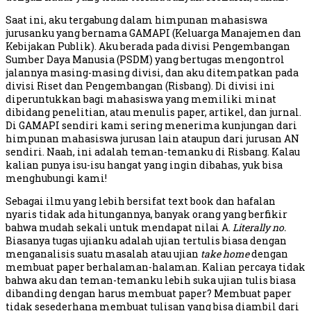
Saat ini, aku tergabung dalam himpunan mahasiswa
jurusanku yang bernama GAMAPI (Keluarga Manajemen dan
Kebijakan Publik). Aku berada pada divisi Pengembangan
Sumber Daya Manusia (PSDM) yang bertugas mengontrol
jalannya masing-masing divisi, dan aku ditempatkan pada
divisi Riset dan Pengembangan (Risbang). Di divisi ini
diperuntukkan bagi mahasiswa yang memiliki minat
dibidang penelitian, atau menulis paper, artikel, dan jurnal.
Di GAMAPI sendiri kami sering menerima kunjungan dari
himpunan mahasiswa jurusan lain ataupun dari jurusan AN
sendiri. Naah, ini adalah teman-temanku di Risbang. Kalau
kalian punya isu-isu hangat yang ingin dibahas, yuk bisa
menghubungi kami!
Sebagai ilmu yang lebih bersifat text book dan hafalan
nyaris tidak ada hitungannya, banyak orang yang berfikir
bahwa mudah sekali untuk mendapat nilai A.
Literally no.
Biasanya tugas ujianku adalah ujian tertulis biasa dengan
menganalisis suatu masalah atau ujian
take home
dengan
membuat paper berhalaman-halaman. Kalian percaya tidak
bahwa aku dan teman-temanku lebih suka ujian tulis biasa
dibanding dengan harus membuat paper? Membuat paper
tidak sesederhana membuat tulisan yang bisa diambil dari