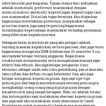
lebih bersifat
post
kegiatan. Tujuan utama dari kebijakan
adalah memenuhi preferensi masyarakat dengan
meminimalisir akomodir kepentingan-kepentingan lain
non masyarakat. Disinilah tugas beratnya. Aku diajarkan
bagaimana meletakkan preferensi masyarakat sebagai
prioritas utama, juga yang terpenting bagaimana
membangun kepercayaan masyarakat terhadap pelayanan
yang diberikan kepada mereka.
Sebagian besar mata kuliah yang aku pelajari adalah
tentang masalah kepublikan serta organisasi, dan juga tentu
bagaimana mengelola SDM didalamnya. Di semester 5 ini,
aku banyak belajar tentang anggaran. Bagaimana
strukturnya, menyusunnya, serta mengalokasikannya agar
efektif dan efisien. Aku juga belajar pengantar ilmu
ekonomi sebagai salah satu ilmu pendukung, yaa
at least
aku
tahu inflasi dan deflasi itu apa hehehehe. Oya, aku juga
belajar mengenai kepemimpinan. Apa saja tipe-tipe
pemimpin dan bagimana seharusnya seorang pemimpin
menghadapi orang-orang yang dipimpinnya dengan
karakteristik yang sangat beragam. Nah, ini adalah fotoku
dan kelompokku saat melakukan obervasi kepemimpinan
dan juga saat aku melakukan
study observation
di Candi
Prambanan untuk menganalis bagaimana manajemen