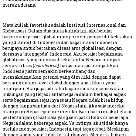
mereka disana.
Mata kuliah favoritku adalah Institusi Internasional dan
Globalisasi. Dalam dua mata kuliah ini, aku belajar
bagaimana proses global mampu mempengaruhi kebijakan
yang diambil di Indonesia dan bagaimana Indonesia
berupaya untuk bertahan disaat arus globalisasi dengan
derasnya “menggoda” Indonesia. Aku belajar bagaimana
globalisasi yang membuat sekat antar Negara menjadi
semakin bias (
boarderless)
, harus mampu menjadikan
Indonesia justru semakin berkembang dan
memaksimalkan potensi yang dimiliki dengan dapat
bersaing dalam level global dengan kualifikasi yang
mumpuni. Aku juga jadi tahu bagaimana konsensus atau
hubungan yang terjadi antarnegara dalam berbagai aspek
serta bagaimana sejatinya suatu Negara tidak bisa hidup
dengan tanpa bantuan dari Negara lain, jika saja mereka
mampu melepas egoisme mereka. Baru-baru ini aku belajar
pertentangan globalisasi yang sempat ditolak di beberapa
Negara dalam beberapa aspek. Ya intinya, aku tidak hanya
melulu mempelajari Indonesia, tapi juga global. Meskipun
dengan kadar yang tidak terlalu banyak. Menarik, bukan?