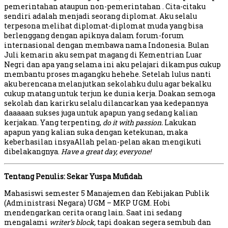
pemerintahan ataupun non-pemerintahan . Cita-citaku
sendiri adalah menjadi seorang diplomat. Aku selalu
terpesona melihat diplomat-diplomat muda yang bisa
berlenggang dengan apiknya dalam forum-forum
internasional dengan membawa nama Indonesia. Bulan
Juli kemarin aku sempat magang di Kementrian Luar
Negri dan apa yang selama ini aku pelajari dikampus cukup
membantu proses magangku hehehe. Setelah lulus nanti
aku berencana melanjutkan sekolahku dulu agar bekalku
cukup matang untuk terjun ke dunia kerja. Doakan semoga
sekolah dan karirku selalu dilancarkan yaa kedepannya
daaaaan sukses juga untuk apapun yang sedang kalian
kerjakan. Yang terpenting,
do it with passion.
Lakukan
apapun yang kalian suka dengan ketekunan, maka
keberhasilan insyaAllah pelan-pelan akan mengikuti
dibelakangnya.
Have a great day, everyone!
Tentang Penulis: Sekar Yuspa Mufidah
Mahasiswi semester 5 Manajemen dan Kebijakan Publik
(Administrasi Negara) UGM – MKP UGM. Hobi
mendengarkan cerita orang lain. Saat ini sedang
mengalami
writer
’
s block,
tapi doakan segera sembuh dan