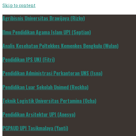
Skip to content
Agribisnis Universitas Brawijaya (Rizky)
Ilmu Pendidikan Agama Islam UPI (Septian)
Analis Kesehatan Poltekkes Kemenkes Bengkulu (Wulan)
Pendidikan IPS UNJ (Fitri)
Pendidikan Administrasi Perkantoran UNS (Isna)
Pendidikan Luar Sekolah Unimed (Reckha)
Teknik Logistik Universitas Pertamina (Ocha)
Pendidikan Arsitektur UPI (Anesya)
PGPAUD UPI Tasikmalaya (Yanti)