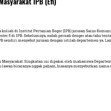
asyarakat IPB (Efi)
aya kuliah di Institut Pertanian Bogor (IPB) jurusan Sains Ko
er 5 di IPB. Sebelumnya, sudah pernah denger atau tahu tenta
PB sendiri menyebut jurusan dengan istilah departemen ya. Langs
asyarakat. Singkatan ini dipakai oleh mahasiswa Departe
au lawan bicaranya nggak paham, biasanya menyebutkan nama 