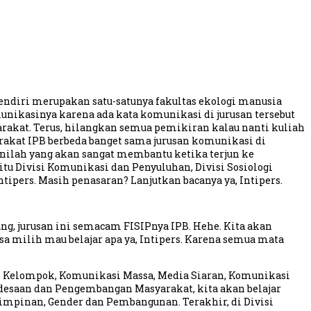
endiri merupakan satu-satunya fakultas ekologi manusia
omunikasinya karena ada kata komunikasi di jurusan tersebut
arakat. Terus, hilangkan semua pemikiran kalau nanti kuliah
rakat IPB berbeda banget sama jurusan komunikasi di
inilah yang akan sangat membantu ketika terjun ke
u Divisi Komunikasi dan Penyuluhan, Divisi Sosiologi
Intipers. Masih penasaran? Lanjutkan bacanya ya, Intipers.
ng, jurusan ini semacam FISIPnya IPB. Hehe. Kita akan
sa milih mau belajar apa ya, Intipers. Karena semua mata
si Kelompok, Komunikasi Massa, Media Siaran, Komunikasi
edesaan dan Pengembangan Masyarakat, kita akan belajar
impinan, Gender dan Pembangunan. Terakhir, di Divisi