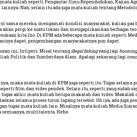
r mata kuliah seperti Pengantar Ilmu Kependudukan, Kajian Agr
innya. Nah, selain itu ada juga mata kuliah tentang Metodologi
obrol sama mereka, mengamati kondisi masyarakat, kalian pas
akan pergi ke suatu lokasi dan mengaplikasikan berbagai teori
esukaan kita lho. Di KPM ada beberapa mata kuliah seperti M
asinya dapet, pengembangan masyarakatnya pun dapet.
san ini, Intipers. Misal tentang
illegal fishing
yang lagi
boomin
liah Politik dan Sumberdaya Alam. Apalagi sekarang lagi
tren
a, maka mata kuliah di KPM juga seperti itu. Tugas selama p
o seperti film dan video pendek. Selain itu, seperti yang sudah
gai tugas akhir mata kuliah berupa makalah dan video. Makalah
skan selama proses turun lapang tersebut. Oh iya, ada juga post
ngan tugas mata kuliah lain. Misalnya mata kuliah Media Siaran
a semuanya, multitalenta. Hehe.