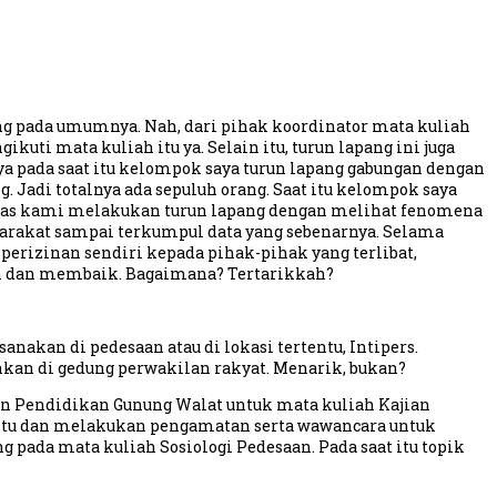
pang pada umumnya. Nah, dari pihak koordinator mata kuliah
ti mata kuliah itu ya. Selain itu, turun lapang ini juga
ya pada saat itu kelompok saya turun lapang gabungan dengan
Jadi totalnya ada sepuluh orang. Saat itu kelompok saya
gas kami melakukan turun lapang dengan melihat fenomena
arakat sampai terkumpul data yang sebenarnya. Selama
perizinan sendiri kepada pihak-pihak yang terlibat,
ah dan membaik. Bagaimana? Tertarikkah?
anakan di pedesaan atau di lokasi tertentu, Intipers.
ahkan di gedung perwakilan rakyat. Menarik, bukan?
an Pendidikan Gunung Walat untuk mata kuliah Kajian
rtentu dan melakukan pengamatan serta wawancara untuk
 pada mata kuliah Sosiologi Pedesaan. Pada saat itu topik