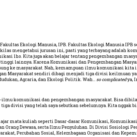
kultas Ekologi Manusia, IPB. Fakultas Ekologi Manusia IPB s
 sekilas mengetahui jurusan ini, pasti yang terbayang adalah k
nikasi lho. Kita juga akan belajar tentang pengembangan masy
n tinggi lainnya. Karena Komunikasi dan Pengembangan Masya
angsung ke masyarakat. Nah, kemampuan ilmu komunikasi kita 
Masyarakat sendiri dibagi menjadi tiga divisi keilmuan yait
udukan, Agraria, dan Ekologi Politik. Wah…
so complicated
ya, 
mu-ilmu komunikasi dan pengembangan masyarakat. Bisa dibila
iga divisi yang telah saya sebutkan sebelumnya. Kita nggak bi
lajar mata kuliah seperti Dasar-dasar Komunikasi, Komunika
 Orang Dewasa, serta Ilmu Penyuluhan. Di Divisi Sosiologi P
arakat, Perubahan Sosial, Kelembagaan Organisasi dan Kepem