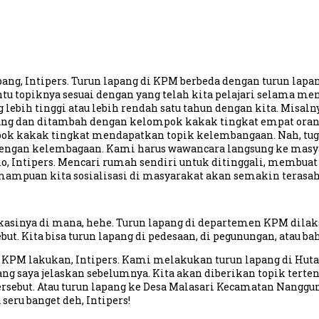
lapang, Intipers. Turun lapang di KPM berbeda dengan turun la
piknya sesuai dengan yang telah kita pelajari selama mengiku
ebih tinggi atau lebih rendah satu tahun dengan kita. Misaln
ng dan ditambah dengan kelompok kakak tingkat empat orang. 
pok kakak tingkat mendapatkan topik kelembangaan. Nah, tu
 dengan kelembagaan. Kami harus wawancara langsung ke masy
o, Intipers. Mencari rumah sendiri untuk ditinggali, membuat 
mampuan kita sosialisasi di masyarakat akan semakin teras
lokasinya di mana, hehe. Turun lapang di departemen KPM dilaks
t. Kita bisa turun lapang di pedesaan, di pegunungan, atau b
n KPM lakukan, Intipers. Kami melakukan turun lapang di Hut
yang saya jelaskan sebelumnya. Kita akan diberikan topik te
sebut. Atau turun lapang ke Desa Malasari Kecamatan Nanggung
eru banget deh, Intipers!