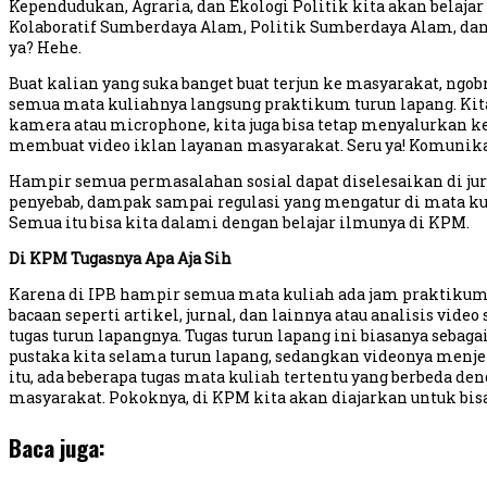
Kependudukan, Agraria, dan Ekologi Politik kita akan belaja
Kolaboratif Sumberdaya Alam, Politik Sumberdaya Alam, dan la
ya? Hehe.
Buat kalian yang suka banget buat terjun ke masyarakat, ng
semua mata kuliahnya langsung praktikum turun lapang. Kita 
kamera atau microphone, kita juga bisa tetap menyalurkan k
membuat video iklan layanan masyarakat. Seru ya! Komunik
Hampir semua permasalahan sosial dapat diselesaikan di juru
penyebab, dampak sampai regulasi yang mengatur di mata ku
Semua itu bisa kita dalami dengan belajar ilmunya di KPM.
Di KPM Tugasnya Apa Aja Sih
Karena di IPB hampir semua mata kuliah ada jam praktikumny
bacaan seperti artikel, jurnal, dan lainnya atau analisis vide
tugas turun lapangnya. Tugas turun lapang ini biasanya seba
pustaka kita selama turun lapang, sedangkan videonya menjela
itu, ada beberapa tugas mata kuliah tertentu yang berbeda de
masyarakat. Pokoknya, di KPM kita akan diajarkan untuk bis
Baca juga: