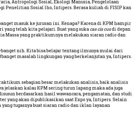
aria, Antropologi Sosial, Ekologi Manusia, Pengelolaan
 Penelitian Sosial lho, Intipers. Berasa kuliah di FISIP kan
 banget masuk ke jurusan ini. Kenapa? Karena di KPM hampir
 yang telah kita pelajari. Buat yang suka
cas cis cus
di depan
edia Massa yang praktikumnya melakukan siaran radio dan
g
banget nih. Kita bisa belajar tentang ilmunya mulai dari
d
banget masalah lingkungan yang berkelanjutan ya, Intipers.
raktikum sebagian besar melakukan analisis, baik analisis
 saya jelaskan kalau KPM sering turun lapang maka ada juga
 disusun berdasarkan hasil wawancara, pengamatan, dan studi
er yang akan dipublikasikan saat Expo ya, Intipers. Selain
 yang tugasnya buat siaran radio dan iklan layanan