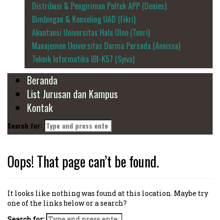
Distribusi & Pengiriman Poltek APP (Denies)
Bimbingan & Konseling UAD (Fikri)
Akuntansi Universitas Halu Oleo (Tenri)
Manajemen Universitas Darma Persada (Annissa)
Teknik Informatika IBI-K57 (Syiva)
Beranda
List Jurusan dan Kampus
Kontak
Search for:
Oops! That page can’t be found.
It looks like nothing was found at this location. Maybe try
one of the links below or a search?
Search for: