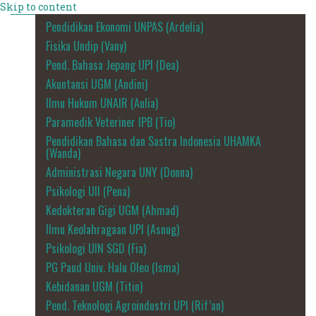
Skip to content
Pendidikan Ekonomi UNPAS (Ardelia)
Fisika Undip (Vany)
Pend. Bahasa Jepang UPI (Dea)
Akuntansi UGM (Andini)
Ilmu Hukum UNAIR (Aulia)
Paramedik Veteriner IPB (Tio)
Pendidikan Bahasa dan Sastra Indonesia UHAMKA
(Wanda)
Administrasi Negara UNY (Donna)
Psikologi UII (Pena)
Kedokteran Gigi UGM (Ahmad)
Ilmu Keolahragaan UPI (Asnug)
Psikologi UIN SGD (Fia)
PG Paud Univ. Halu Oleo (Isma)
Kebidanan UGM (Titin)
Pend. Teknologi Agroindustri UPI (Rif’an)