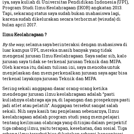
iya, saya kuliah di Universitas Pendidikan Indonesia (UPI),
Program Studi Ilmu Keolahragaan (IKOR) angkatan 2013.
Tapi, sekarang status saya sudah bukan mahasiswa lagi,
karena sudah dikelurakan secara terhormat (wisuda) di
bulan april 2017.
Ilmu Keolahragaan ?
By the way
, selama saya berinteraksi dengan mahasiswa di
luar kampus UPI, mereka masih banyak yang tidak
mengenal jurusan Ilmu Keolahragaan. Saya sadar sih, kalo
jurusan saya tidak se-terkenal jurusan Teknik dan MIPA.
Oleh karena itu, dalam tulisan ini, saya mencoba untuk
menjelaskan dan memperkenalkan jurusan saya agar bisa
terkenal layaknya jurusan Teknik dan MIPA.
Sering sekali anggapan dasar orang-orang ketika
mendengar jurusan ilmu keolahragaan adalah “pasti
kuliahnya olahraga aja ya, di lapangan dan prospeknya pasti
jadi atlet atau pelatih”. Anggapan tersebut sangat salah
sekali. Nih saya kasih tau penjelasan sebenarnya, Ilmu
keolahragaan adalah program studi yang mempelajari
tentang keilmuan olahraga yang ditinjau dalam perpektif
tiga cabang ilmu, yaitu terapan, kesehatan, dan sosial. Tiga
cabang ilmu tersebut bisa dikatakan sebagai konsentrasi