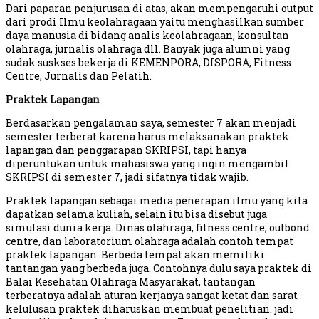
Dari paparan penjurusan di atas, akan mempengaruhi output
dari prodi Ilmu keolahragaan yaitu menghasilkan sumber
daya manusia di bidang analis keolahragaan, konsultan
olahraga, jurnalis olahraga dll. Banyak juga alumni yang
sudak suskses bekerja di KEMENPORA, DISPORA, Fitness
Centre, Jurnalis dan Pelatih.
Praktek Lapangan
Berdasarkan pengalaman saya, semester 7 akan menjadi
semester terberat karena harus melaksanakan praktek
lapangan dan penggarapan SKRIPSI, tapi hanya
diperuntukan untuk mahasiswa yang ingin mengambil
SKRIPSI di semester 7, jadi sifatnya tidak wajib.
Praktek lapangan sebagai media penerapan ilmu yang kita
dapatkan selama kuliah, selain itu bisa disebut juga
simulasi dunia kerja. Dinas olahraga, fitness centre, outbond
centre, dan laboratorium olahraga adalah contoh tempat
praktek lapangan. Berbeda tempat akan memiliki
tantangan yang berbeda juga. Contohnya dulu saya praktek di
Balai Kesehatan Olahraga Masyarakat, tantangan
terberatnya adalah aturan kerjanya sangat ketat dan sarat
kelulusan praktek diharuskan membuat penelitian. jadi