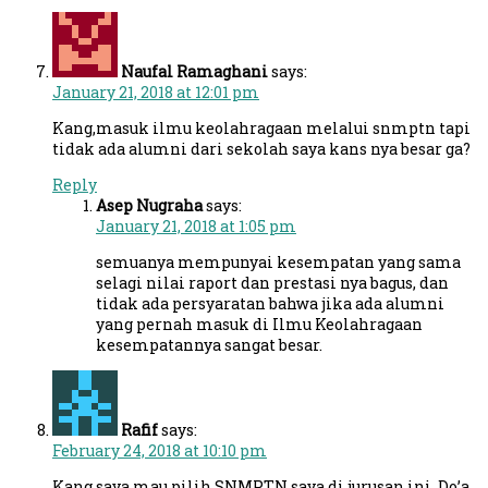
Naufal Ramaghani
says:
January 21, 2018 at 12:01 pm
Kang,masuk ilmu keolahragaan melalui snmptn tapi
tidak ada alumni dari sekolah saya kans nya besar ga?
Reply
Asep Nugraha
says:
January 21, 2018 at 1:05 pm
semuanya mempunyai kesempatan yang sama
selagi nilai raport dan prestasi nya bagus, dan
tidak ada persyaratan bahwa jika ada alumni
yang pernah masuk di Ilmu Keolahragaan
kesempatannya sangat besar.
Rafif
says:
February 24, 2018 at 10:10 pm
Kang saya mau pilih SNMPTN saya di jurusan ini. Do’a