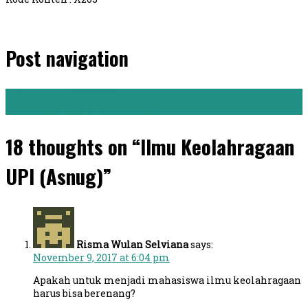
Post navigation
←
Psikologi UIN SGD (Fia)
Kedokteran Gigi UGM (Ahmad)
→
18 thoughts on “Ilmu Keolahragaan
UPI (Asnug)”
Risma Wulan Selviana
says:
November 9, 2017 at 6:04 pm
Apakah untuk menjadi mahasiswa ilmu keolahragaan
harus bisa berenang?