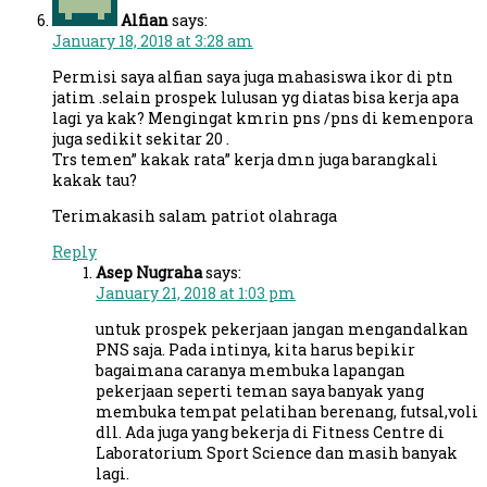
Alfian
says:
January 18, 2018 at 3:28 am
Permisi saya alfian saya juga mahasiswa ikor di ptn
jatim .selain prospek lulusan yg diatas bisa kerja apa
lagi ya kak? Mengingat kmrin pns /pns di kemenpora
juga sedikit sekitar 20 .
Trs temen” kakak rata” kerja dmn juga barangkali
kakak tau?
Terimakasih salam patriot olahraga
Reply
Asep Nugraha
says:
January 21, 2018 at 1:03 pm
untuk prospek pekerjaan jangan mengandalkan
PNS saja. Pada intinya, kita harus bepikir
bagaimana caranya membuka lapangan
pekerjaan seperti teman saya banyak yang
membuka tempat pelatihan berenang, futsal,voli
dll. Ada juga yang bekerja di Fitness Centre di
Laboratorium Sport Science dan masih banyak
lagi.