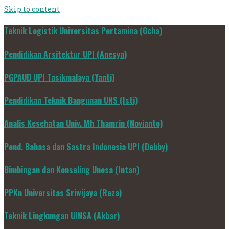
Skip to content
Teknik Logistik Universitas Pertamina (Ocha)
Pendidikan Arsitektur UPI (Anesya)
PGPAUD UPI Tasikmalaya (Yanti)
Pendidikan Teknik Bangunan UNS (Isti)
Analis Kesehatan Univ. Mh Thamrin (Novianto)
Pend. Bahasa dan Sastra Indonesia UPI (Debby)
Bimbingan dan Konseling Unesa (Intan)
PPKn Universitas Sriwijaya (Reza)
Teknik Lingkungan UINSA (Akbar)