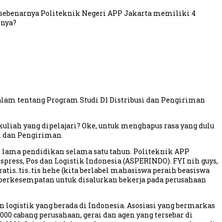
 sebenarnya Politeknik Negeri APP Jakarta memiliki 4
inya?
dalam tentang Program Studi D1 Distribusi dan Pengiriman
kuliah yang dipelajari? Oke, untuk menghapus rasa yang dulu
i dan Pengiriman.
 lama pendidikan selama satu tahun. Politeknik APP
ess, Pos dan Logistik Indonesia (ASPERINDO). FYI nih guys,
is..tis..tis hehe (kita berlabel mahasiswa peraih beasiswa
ga berkesempatan untuk disalurkan bekerja pada perusahaan
logistik yang berada di Indonesia. Asosiasi yang bermarkas
000 cabang perusahaan, gerai dan agen yang tersebar di