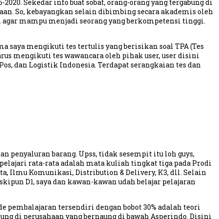
-2020. Sekedar info buat sobat, orang-orang yang tergabung di
aan. So, kebayangkan selain dibimbing secara akademis oleh
aan agar mampu menjadi seorang yang berkompetensi tinggi.
 saya mengikuti tes tertulis yang berisikan soal TPA (Tes
rus mengikuti tes wawancara oleh pihak user, user disini
, dan Logistik Indonesia. Terdapat serangkaian tes dan
 penyaluran barang. Upss, tidak sesempit itu loh guys,
elajari rata-rata adalah mata kuliah tingkat tiga pada Prodi
 Ilmu Komunikasi, Distribution & Delivery, K3, dll. Selain
eskipun D1, saya dan kawan-kawan udah belajar pelajaran
de pembalajaran tersendiri dengan bobot 30% adalah teori
ung di perusahaan yang bernaung di bawah Asperindo. Disini