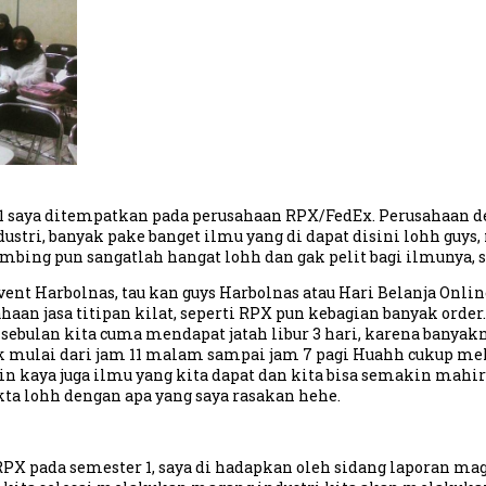
 1 saya ditempatkan pada perusahaan RPX/FedEx. Perusahaan de
stri, banyak pake banget ilmu yang di dapat disini lohh guys,
bing pun sangatlah hangat lohh dan gak pelit bagi ilmunya, 
nt Harbolnas, tau kan guys Harbolnas atau Hari Belanja Online 
an jasa titipan kilat, seperti RPX pun kebagian banyak orde
m sebulan kita cuma mendapat jatah libur 3 hari, karena ban
uk mulai dari jam 11 malam sampai jam 7 pagi Huahh cukup mel
kaya juga ilmu yang kita dapat dan kita bisa semakin mahir
kta lohh dengan apa yang saya rasakan hehe.
RPX pada semester 1, saya di hadapkan oleh sidang laporan ma