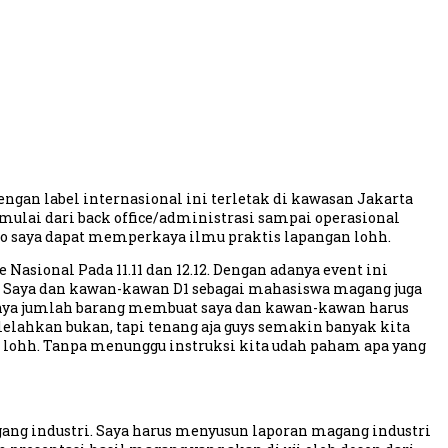
ngan label internasional ini terletak di kawasan Jakarta
 mulai dari back office/administrasi sampai operasional
so saya dapat memperkaya ilmu praktis lapangan lohh.
Nasional Pada 11.11 dan 12.12. Dengan adanya event ini
r. Saya dan kawan-kawan D1 sebagai mahasiswa magang juga
yaknya jumlah barang membuat saya dan kawan-kawan harus
elahkan bukan, tapi tenang aja guys semakin banyak kita
 lohh. Tanpa menunggu instruksi kita udah paham apa yang
gang industri. Saya harus menyusun laporan magang industri