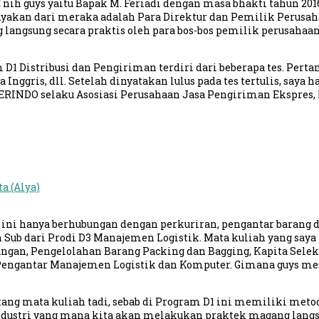
 nih guys yaitu Bapak M. Feriadi dengan masa bhakti tahun 2016
nyakan dari meraka adalah Para Direktur dan Pemilik Perusah
ng langsung secara praktis oleh para bos-bos pemilik perusah
Distribusi dan Pengiriman terdiri dari beberapa tes. Pertama
ris, dll. Setelah dinyatakan lulus pada tes tertulis, saya ha
NDO selaku Asosiasi Perusahaan Jasa Pengiriman Ekspres, Pos
a (Alya)
ni hanya berhubungan dengan perkuriran, pengantar barang dan
Sub dari Prodi D3 Manajemen Logistik. Mata kuliah yang saya p
gan, Pengelolahan Barang Packing dan Bagging, Kapita Selekta,
is, Pengantar Manajemen Logistik dan Komputer. Gimana guys m
tang mata kuliah tadi, sebab di Program D1 ini memiliki meto
industri yang mana kita akan melakukan praktek magang langs