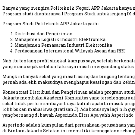
Banyak yang mengira Politeknik Negeri APP Jakarta hanya m
Program studi diantaranya 1 Program Studi untuk jenjang D1 d
Program Studi Politeknik APP Jakarta yaitu:
Distribusi dan Pengiriman
Manajemen Logistik Industri Elektronika
Manajemen Pemasaran Industri Elektronika
Perdagangan Internasional Wilayah Asean dan RRT
Nah itu tentang profil singkat kampus saya, setelah berken
yang mana sejak setahun lalu saya masih menyandang status 
Mungkin banyak sobat yang masih asing dan bingung tentang p
pernah ada..ehh maksudnya menghapus keasingan dan kebingu
Konsentrasi Distribusi dan Pengiriman adalah program stud
Jakarta membuka Akademi Komunitas yang terselenggara atas
sobat tidak perlu membayar biaya kuliah apabila masuk progra
lohh bukan mahasiswa gtratisan J). Ada bonusnya lagi nih gu
yang bernaung di bawah Asperindo. Eitss Apa yahh Asperindo 
Asperindo adalah kumpulan dari perusahaan-perusahaan yang 
di Bintaro Jakarta Selatan ini memiliki keanggotann sebanyak