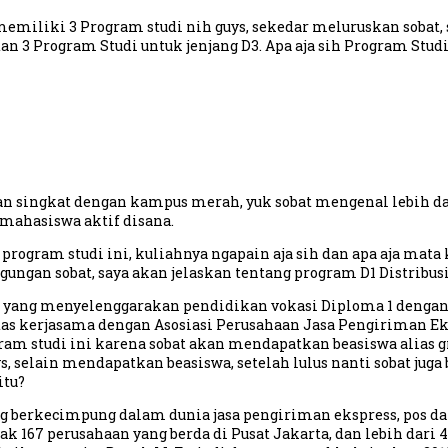
emiliki 3 Program studi nih guys, sekedar meluruskan sobat,
an 3 Program Studi untuk jenjang D3. Apa aja sih Program Stud
alan singkat dengan kampus merah, yuk sobat mengenal lebih 
mahasiswa aktif disana.
rogram studi ini, kuliahnya ngapain aja sih dan apa aja mata 
ngan sobat, saya akan jelaskan tentang program D1 Distribus
i yang menyelenggarakan pendidikan vokasi Diploma 1 dengan
 kerjasama dengan Asosiasi Perusahaan Jasa Pengiriman Ekspr
m studi ini karena sobat akan mendapatkan beasiswa alias grat
ys, selain mendapatkan beasiswa, setelah lulus nanti sobat ju
itu?
berkecimpung dalam dunia jasa pengiriman ekspress, pos dan 
 167 perusahaan yang berda di Pusat Jakarta, dan lebih dari 4