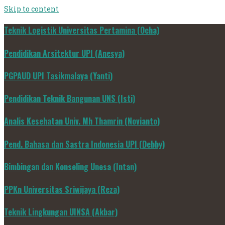
Skip to content
Teknik Logistik Universitas Pertamina (Ocha)
Pendidikan Arsitektur UPI (Anesya)
PGPAUD UPI Tasikmalaya (Yanti)
Pendidikan Teknik Bangunan UNS (Isti)
Analis Kesehatan Univ. Mh Thamrin (Novianto)
Pend. Bahasa dan Sastra Indonesia UPI (Debby)
Bimbingan dan Konseling Unesa (Intan)
PPKn Universitas Sriwijaya (Reza)
Teknik Lingkungan UINSA (Akbar)