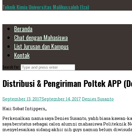
Teknik Kimia Universitas Malikussaleh (Iza)
Beranda
Chat dengan Mahasiswa
List Jurusan dan Kampus
Kontak
Search for:
Distribusi & Pengiriman Poltek APP (D
September 13, 2017
September 14, 2017
Denies Susanto
Haii Sobat Intippers,,
Perkenalkan nama saya Denies Susanto, yahh biasa kawan-ka
saya berstatus sebagai calon alumni mahasiswa Politeknik Ne
menyelesaikan sidang akhir nih guys namun belum diwisuda (