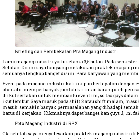
Briefing dan Pembekalan Pra Magang Industri
Lama magang industri yaitu selama 3,5 bulan. Pada semester
Selatan. Disini saya langsung melakukan praktek magang indu
semuanya lengkap banget disini. Para karyawan yang membim
Event pada magang industri kali ini pun bertepatan dengan eve
otomatis memperbanyak jumlah kiriman barang oleh perusaha
diikut sertakan untuk membantu event ini, so tau guys dala
ikut lembur. Saya masuk pada shift 3 atau shift malam, mas
masuk, semakin banyak permasalahan yang dihadapi semakin 
harus di kerjakan. Hikmahnya dapet banget kan guys J, ini fa
Foto Magang Industri di RPX
Ok, setelah saya menyelesaikan praktek magang industri di 