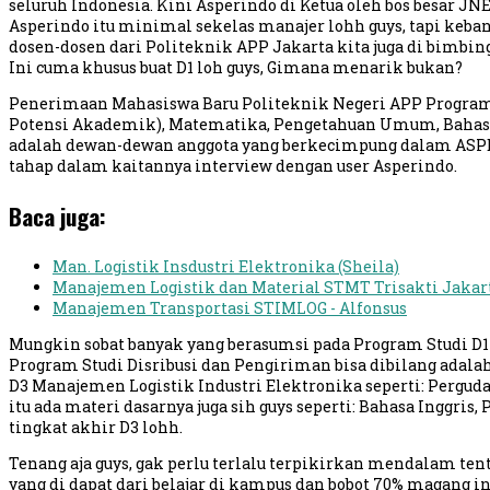
seluruh Indonesia. Kini Asperindo di Ketua oleh bos besar JNE
Asperindo itu minimal sekelas manajer lohh guys, tapi keba
dosen-dosen dari Politeknik APP Jakarta kita juga di bimbi
Ini cuma khusus buat D1 loh guys, Gimana menarik bukan?
Penerimaan Mahasiswa Baru Politeknik Negeri APP Program D1 
Potensi Akademik), Matematika, Pengetahuan Umum, Bahasa Ingg
adalah dewan-dewan anggota yang berkecimpung dalam ASPERI
tahap dalam kaitannya interview dengan user Asperindo.
Baca juga:
Man. Logistik Insdustri Elektronika (Sheila)
Manajemen Logistik dan Material STMT Trisakti Jakart
Manajemen Transportasi STIMLOG - Alfonsus
Mungkin sobat banyak yang berasumsi pada Program Studi D1 i
Program Studi Disribusi dan Pengiriman bisa dibilang adalah 
D3 Manajemen Logistik Industri Elektronika seperti: Pergudan
itu ada materi dasarnya juga sih guys seperti: Bahasa Inggr
tingkat akhir D3 lohh.
Tenang aja guys, gak perlu terlalu terpikirkan mendalam ten
yang di dapat dari belajar di kampus dan bobot 70% magang 