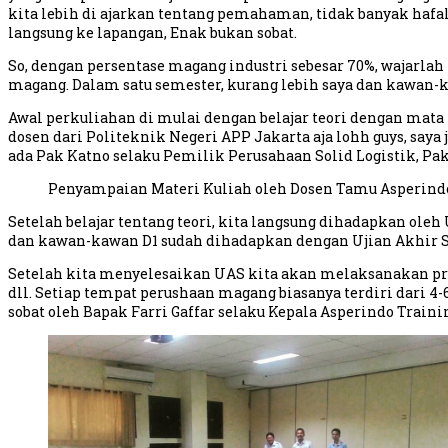
kita lebih di ajarkan tentang pemahaman, tidak banyak haf
langsung ke lapangan, Enak bukan sobat.
So, dengan persentase magang industri sebesar 70%, wajarlah
magang. Dalam satu semester, kurang lebih saya dan kawan-ka
Awal perkuliahan di mulai dengan belajar teori dengan mata 
dosen dari Politeknik Negeri APP Jakarta aja lohh guys, saya 
ada Pak Katno selaku Pemilik Perusahaan Solid Logistik, Pa
Penyampaian Materi Kuliah oleh Dosen Tamu Asperind
Setelah belajar tentang teori, kita langsung dihadapkan ol
dan kawan-kawan D1 sudah dihadapkan dengan Ujian Akhir Se
Setelah kita menyelesaikan UAS kita akan melaksanakan pra
dll. Setiap tempat perushaan magang biasanya terdiri dari 
sobat oleh Bapak Farri Gaffar selaku Kepala Asperindo Train