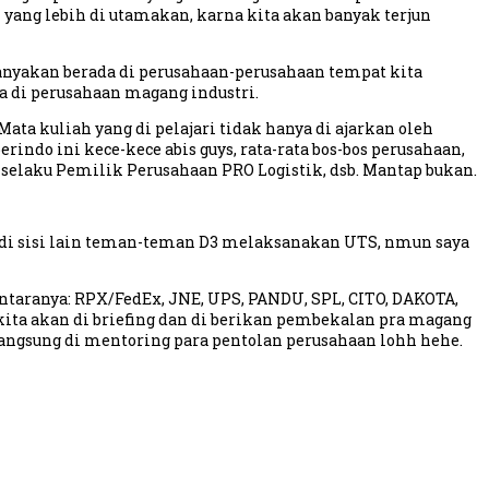
ang lebih di utamakan, karna kita akan banyak terjun
banyakan berada di perusahaan-perusahaan tempat kita
a di perusahaan magang industri.
ata kuliah yang di pelajari tidak hanya di ajarkan oleh
rindo ini kece-kece abis guys, rata-rata bos-bos perusahaan,
 selaku Pemilik Perusahaan PRO Logistik, dsb. Mantap bukan.
p, di sisi lain teman-teman D3 melaksanakan UTS, nmun saya
ntaranya: RPX/FedEx, JNE, UPS, PANDU, SPL, CITO, DAKOTA,
kita akan di briefing dan di berikan pembekalan pra magang
 langsung di mentoring para pentolan perusahaan lohh hehe.