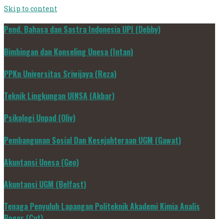
Skip to content
Pend. Bahasa dan Sastra Indonesia UPI (Debby)
Bimbingan dan Konseling Unesa (Intan)
PPKn Universitas Sriwijaya (Reza)
Teknik Lingkungan UINSA (Akbar)
Psikologi Unpad (Oliv)
Pembangunan Sosial Dan Kesejahteraan UGM (Gawat)
Akuntansi Unesa (Geo)
Akuntansi UGM (Belfast)
Tenaga Penyuluh Lapangan Politeknik Akademi Kimia Analis
Bogor (Cut)