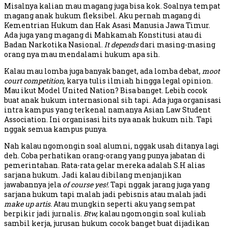
Misalnya kalian mau magang juga bisa kok. Soalnya tempat
magang anak hukum fleksibel. Aku pernah magang di
Kementrian Hukum dan Hak Asasi Manusia Jawa Timur.
Ada juga yang magang di Mahkamah Konstitusi atau di
Badan Narkotika Nasional.
It depends
dari masing-masing
orang nya mau mendalami hukum apa sih.
Kalau mau lomba juga banyak banget, ada lomba debat,
moot
court competition,
karya tulis ilmiah hingga legal opinion.
Mau ikut Model United Nation? Bisa banget. Lebih cocok
buat anak hukum internasional sih tapi. Ada juga organisasi
intra kampus yang terkenal namanya Asian Law Student
Association. Ini organisasi hits nya anak hukum nih. Tapi
nggak semua kampus punya.
Nah kalau ngomongin soal alumni, nggak usah ditanya lagi
deh. Coba perhatikan orang-orang yang punya jabatan di
pemerintahan. Rata-rata gelar mereka adalah S.H alias
sarjana hukum. Jadi kalau dibilang menjanjikan
jawabannya jela
of course yes!.
Tapi nggak jarang juga yang
sarjana hukum tapi malah jadi pebisnis atau malah jadi
make up artis.
Atau mungkin seperti aku yang sempat
berpikir jadi jurnalis.
Btw,
kalau ngomongin soal kuliah
sambil kerja, jurusan hukum cocok banget buat dijadikan