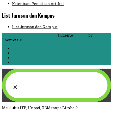
Ketentuan Penulisan Artikel
List Jurusan dan Kampus
List Jurusan dan Kampus
Proudly powered by WordPress
|
Theme:
FlyMag
by
Themeisle.
Beranda
Chat dengan Mahasiswa
List Jurusan dan Kampus
Kontak
×
Mau lulus ITB, Unpad, UGM tanpa Bimbel?