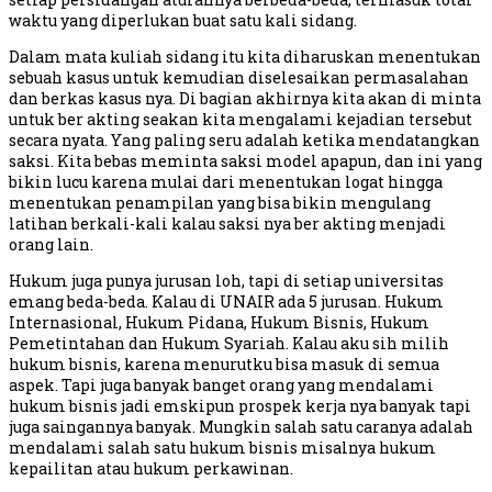
waktu yang diperlukan buat satu kali sidang.
Dalam mata kuliah sidang itu kita diharuskan menentukan
sebuah kasus untuk kemudian diselesaikan permasalahan
dan berkas kasus nya. Di bagian akhirnya kita akan di minta
untuk ber akting seakan kita mengalami kejadian tersebut
secara nyata. Yang paling seru adalah ketika mendatangkan
saksi. Kita bebas meminta saksi model apapun, dan ini yang
bikin lucu karena mulai dari menentukan logat hingga
menentukan penampilan yang bisa bikin mengulang
latihan berkali-kali kalau saksi nya ber akting menjadi
orang lain.
Hukum juga punya jurusan loh, tapi di setiap universitas
emang beda-beda. Kalau di UNAIR ada 5 jurusan. Hukum
Internasional, Hukum Pidana, Hukum Bisnis, Hukum
Pemetintahan dan Hukum Syariah. Kalau aku sih milih
hukum bisnis, karena menurutku bisa masuk di semua
aspek. Tapi juga banyak banget orang yang mendalami
hukum bisnis jadi emskipun prospek kerja nya banyak tapi
juga saingannya banyak. Mungkin salah satu caranya adalah
mendalami salah satu hukum bisnis misalnya hukum
kepailitan atau hukum perkawinan.