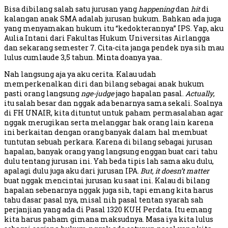
Bisa dibilang salah satu jurusan yang
happening
dan
hit
di
kalangan anak SMA adalah jurusan hukum. Bahkan ada juga
yang menyamakan hukum itu “kedokterannya” IPS. Yap, aku
Aulia Intani dari Fakultas Hukum Universitas Airlangga
dan sekarang semester 7. Cita-cita janga pendek nya sih mau
lulus cumlaude 3,5 tahun. Minta doanya yaa..
Nah langsung aja ya aku cerita. Kalau udah
memperkenalkan diri dan bilang sebagai anak hukum
pasti orang langsung
nge-judge
jago hapalan pasal.
Actually
,
itu salah besar dan nggak ada benarnya sama sekali. Soalnya
di FH UNAIR, kita dituntut untuk paham permasalahan agar
nggak merugikan serta melanggar hak orang lain karena
ini berkaitan dengan orang banyak dalam hal membuat
tuntutan sebuah perkara. Karena di bilang sebagai jurusan
hapalan, banyak orang yang langsung enggan buat cari tahu
dulu tentang jurusan ini. Yah beda tipis lah sama aku dulu,
apalagi dulu juga aku dari jurusan IPA.
But, it doesn’t matter
buat nggak mencintai jurusan ku saat ini. Kalau di bilang
hapalan sebenarnya nggak juga sih, tapi emang kita harus
tahu dasar pasal nya, misal nih pasal tentan syarah sah
perjanjian yang ada di Pasal 1320 KUH Perdata. Itu emang
kita harus paham gimana maksudnya. Masa iya kita lulus