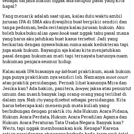
sebagai sarjana hukum nggak ada satupun pasal yang kita
hapal?
Yang menarik adalah saat ujian, kalau dulu waktu ambil
jurusan IPA di SMA aku diwajibin buat berpikir sendiri dan
tanpa pedoman, beda ceritanya kalau jurusan hukum. Aku
boleh buka buku alias
open book
saat nggak tahu pasal mana
yang harus aku jatuhkan buat kasus tersebut. Jadi yang
berkaitan dengan nyawa bukan cuma anak kedokteran tapi
juga anak hukum. Bayangin aja kalau kita menjatuhkan
pasal dengan hukuman mati tapi ternayata harusnya cuam
hukuman penjara seumur hidup.
Kalau anak IPA biasanya
ng-lab
buat praktikum, anak hukum
juga punya praktikum nya sendiri loh. Namanya
moot court
atau praktik persidangan. Pernah lihat kasusnya Mira dan
Jesika kan? Ada hakim, panitera,
lawyer,
jaksa atau penuntut
umum dan masih banyak lagi orang-orang yang terlibat di
dalam nya. Nah itu yang disebut sebagai persidangan. Kita
harus beberapa kali menempuh mata kuliah yang
berhubungan dengan praktik itu. Ada Hukum Acara Pidana,
Hukum Acara Perdata, Hukum Acara Peradilan Agama dan
Hukum Acara Peraturan Tata Usaha Negara. Banyak kan?
Weits, tapi nggak membosankan kok. Kenapa? Karena
setiap persidangan aturannya berbeda-beda, termasuk total