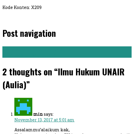
Kode Konten: X209
Post navigation
←
Paramedik Veteriner IPB (Tio)
Akuntansi UGM (Andini)
→
2 thoughts on “Ilmu Hukum UNAIR
(Aulia)”
min
says:
November 13, 2017 at 5:01 am
Assalammu’alaikum kak,