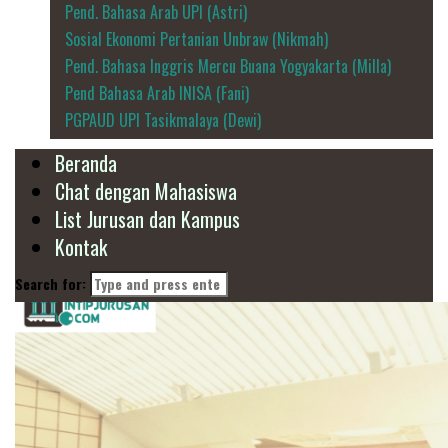
Pend. Bahasa Arab UPI (Astri)
Sosial Ekonomi Pertanian Unbraw (Nikmah)
Pend. Bahasa Inggris Mercu Buana Yogyakarta (Milla)
Pend Bahasa Arab INISA (Fani)
PGPAUD UPI Tasikmalaya (Dewi)
Beranda
Chat dengan Mahasiswa
List Jurusan dan Kampus
Kontak
Search for: