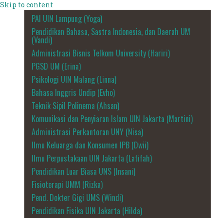
Skip to content
PAI UIN Lampung (Yoga)
Pendidikan Bahasa, Sastra Indonesia, dan Daerah UM
(Vandi)
Administrasi Bisnis Telkom University (Hariri)
PGSD UM (Erina)
Psikologi UIN Malang (Linna)
Bahasa Inggris Undip (Evho)
Teknik Sipil Polinema (Ahsan)
Komunikasi dan Penyiaran Islam UIN Jakarta (Martini)
Administrasi Perkantoran UNY (Nisa)
Ilmu Keluarga dan Konsumen IPB (Dwii)
Ilmu Perpustakaan UIN Jakarta (Latifah)
Pendidikan Luar Biasa UNS (Insani)
Fisioterapi UMM (Rizka)
Pend. Dokter Gigi UMS (Windi)
Pendidikan Fisika UIN Jakarta (Hilda)