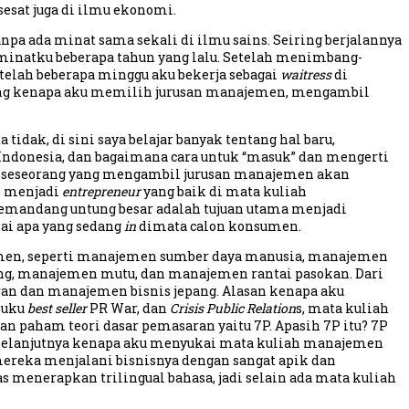
esat juga di ilmu ekonomi.
npa ada minat sama sekali di ilmu sains. Seiring berjalannya
minatku beberapa tahun yang lalu. Setelah menimbang-
Setelah beberapa minggu aku bekerja sebagai
waitress
di
elakang kenapa aku memilih jurusan manajemen, mengambil
ta tidak, di sini saya belajar banyak tentang hal baru,
ndonesia, dan bagaimana cara untuk “masuk” dan mengerti
ai seseorang yang mengambil jurusan manajemen akan
uk menjadi
entrepreneur
yang baik di mata kuliah
memandang untung besar adalah tujuan utama menjadi
ai apa yang sedang
in
dimata calon konsumen.
men, seperti manajemen sumber daya manusia, manajemen
g, manajemen mutu, dan manajemen rantai pasokan. Dari
n dan manajemen bisnis jepang. Alasan kenapa aku
buku
best seller
PR War, dan
Crisis Public Relation
s, mata kuliah
an paham teori dasar pemasaran yaitu 7P. Apasih 7P itu? 7P
 selanjutnya kenapa aku menyukai mata kuliah manajemen
 mereka menjalani bisnisnya dengan sangat apik dan
as menerapkan trilingual bahasa, jadi selain ada mata kuliah