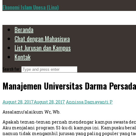
Ekonomi Islam Unesa (Lina)
Beranda
Chat dengan Mahasiswa
List Jurusan dan Kampus
Kontak
Search for:
Manajemen Universitas Darma Persada
August 28, 2017
August 28, 2017
Annissa Damayanti P
Assalamu’alaikum Wr, Wb.
Apakah teman-teman pernah mendengar kampus swasta dengan
Aku menjalani program S1-ku di kampus ini. Kampusku berala
namun tidak mengambil jurusan yang paling populer yang t