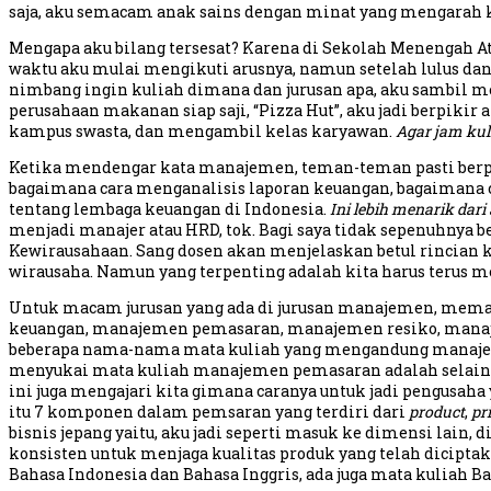
saja, aku semacam anak sains dengan minat yang mengarah ke 
Mengapa aku bilang tersesat? Karena di Sekolah Menengah Ata
waktu aku mulai mengikuti arusnya, namun setelah lulus da
nimbang ingin kuliah dimana dan jurusan apa, aku sambil m
perusahaan makanan siap saji, “Pizza Hut”, aku jadi berpik
kampus swasta, dan mengambil kelas karyawan.
Agar jam kul
Ketika mendengar kata manajemen, teman-teman pasti berpi
bagaimana cara menganalisis laporan keuangan, bagaimana
tentang lembaga keuangan di Indonesia.
Ini lebih menarik dar
menjadi manajer atau HRD, tok. Bagi saya tidak sepenuhnya b
Kewirausahaan. Sang dosen akan menjelaskan betul rincian 
wirausaha. Namun yang terpenting adalah kita harus terus m
Untuk macam jurusan yang ada di jurusan manajemen, mem
keuangan, manajemen pemasaran, manajemen resiko, manaje
beberapa nama-nama mata kuliah yang mengandung manaje
menyukai mata kuliah manajemen pemasaran adalah selain do
ini juga mengajari kita gimana caranya untuk jadi pengusaha
itu 7 komponen dalam pemsaran yang terdiri dari
product
,
pr
bisnis jepang yaitu, aku jadi seperti masuk ke dimensi lai
konsisten untuk menjaga kualitas produk yang telah diciptaka
Bahasa Indonesia dan Bahasa Inggris, ada juga mata kuliah 