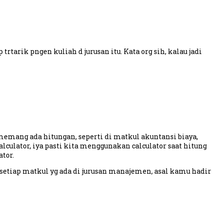
tarik pngen kuliah d jurusan itu. Kata org sih, kalau jadi
memang ada hitungan, seperti di matkul akuntansi biaya,
lculator, iya pasti kita menggunakan calculator saat hitung
tor.
 setiap matkul yg ada di jurusan manajemen, asal kamu hadir