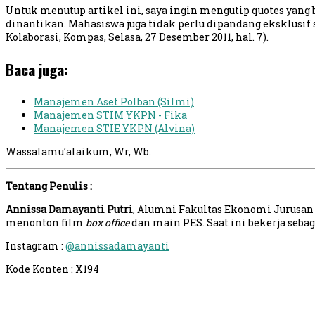
Untuk menutup artikel ini, saya ingin mengutip quotes yang 
dinantikan. Mahasiswa juga tidak perlu dipandang eksklusif s
Kolaborasi, Kompas, Selasa, 27 Desember 2011, hal. 7).
Baca juga:
Manajemen Aset Polban (Silmi)
Manajemen STIM YKPN - Fika
Manajemen STIE YKPN (Alvina)
Wassalamu’alaikum, Wr, Wb.
Tentang Penulis :
Annissa Damayanti Putri
, Alumni Fakultas Ekonomi Jurusan
menonton film
box
office
dan main PES. Saat ini bekerja sebag
Instagram :
@annissadamayanti
Kode Konten : X194