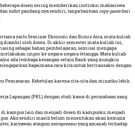
h, beberapa dosen sering memberikan instruksi mahasiswa
n sudut pandang-nya sendiri, tanpa bantuan
copy-paste
dari
.
pertama yaitu Seminar Ekonomi dan Bisnis Asia, mata kuliah
g diambil oleh dosen. Di akhir semester mata kuliah ini,
masing sebagai bahan pembelajaran, semisal mengapa
ai melakukan impor ke negara-negara tetangga. Mata kuliah
tahui ada lembaga keuangan selain Bank yang mungkin
ga mengajarkan bagaimana cara kita untuk bertransaksi dengan
 Pemasaran. Kebetulan karena cita-cita dan minatku lebih
ja Lapangan (PKL) dengan studi kasus di perusahaan yang
 di kampus lain dan menjadi dosen di kampusku, menjadi
mpus. Aku sendiri masih belum menentukan akan kemana
aster, karyawan ataupun
entrepreneur
yang amanah terhadap