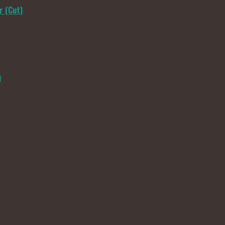
r (Cut)
)