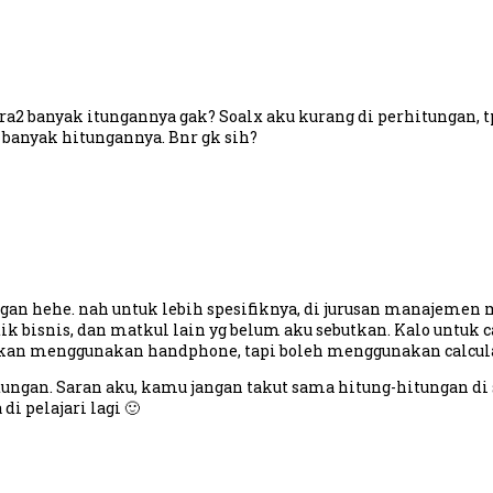
 banyak itungannya gak? Soalx aku kurang di perhitungan, tp tr
banyak hitungannya. Bnr gk sih?
ngan hehe. nah untuk lebih spesifiknya, di jurusan manajemen 
 bisnis, dan matkul lain yg belum aku sebutkan. Kalo untuk ca
lehkan menggunakan handphone, tapi boleh menggunakan calcula
tungan. Saran aku, kamu jangan takut sama hitung-hitungan di
i pelajari lagi 🙂