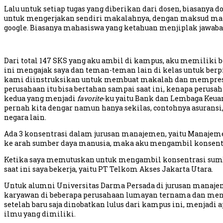
Lalu untuk setiap tugas yang diberikan dari dosen, biasan
untuk mengerjakan sendiri makalahnya, dengan maksud maha
google. Biasanya mahasiswa yang ketahuan menjiplak jawaba
Dari total 147 SKS yang aku ambil di kampus, aku memiliki 
ini mengajak saya dan teman-teman lain di kelas untuk berpik
kami diinstruksikan untuk membuat makalah dan mempresen
perusahaan itu bisa bertahan sampai saat ini, kenapa perusa
kedua yang menjadi
favorite
-ku yaitu Bank dan Lembaga Keua
pernah kita dengar namun hanya sekilas, contohnya asuransi,
negara lain.
Ada 3 konsentrasi dalam jurusan manajemen, yaitu Manajem
ke arah sumber daya manusia, maka aku mengambil konsent
Ketika saya memutuskan untuk mengambil konsentrasi sumber
saat ini saya bekerja, yaitu PT Telkom Akses Jakarta Utara.
Untuk alumni Universitas Darma Persada di jurusan manaje
karyawan di beberapa perusahaan lumayan ternama dan men
setelah baru saja dinobatkan lulus dari kampus ini, menjadi
ilmu yang dimiliki.