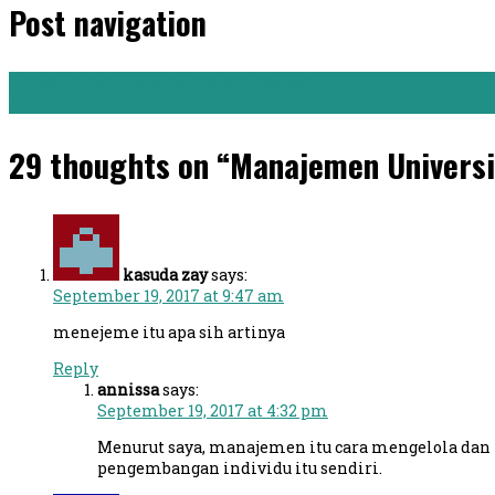
Post navigation
←
Teknik Informatika IBI-K57 (Syiva)
Akuntansi Universitas Halu Oleo (Tenri)
→
29 thoughts on “Manajemen Universi
kasuda zay
says:
September 19, 2017 at 9:47 am
menejeme itu apa sih artinya
Reply
annissa
says:
September 19, 2017 at 4:32 pm
Menurut saya, manajemen itu cara mengelola dan
pengembangan individu itu sendiri.