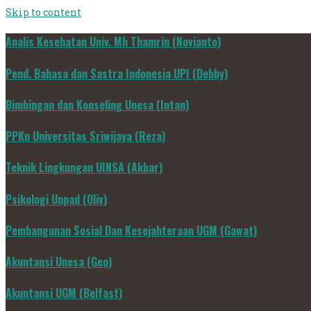
Skip to content
Analis Kesehatan Univ. Mh Thamrin (Novianto)
Pend. Bahasa dan Sastra Indonesia UPI (Debby)
Bimbingan dan Konseling Unesa (Intan)
PPKn Universitas Sriwijaya (Reza)
Teknik Lingkungan UINSA (Akbar)
Psikologi Unpad (Oliv)
Pembangunan Sosial Dan Kesejahteraan UGM (Gawat)
Akuntansi Unesa (Geo)
Akuntansi UGM (Belfast)