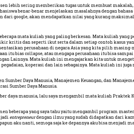
ya dosen lebih sering memberikan tugas untuk membuat makala
siswa benar-benar menjelaskan masalahnya dengan bahasa da
n dari google, akan mendapatkan nilai yang kurang maksimal
beberapa mata kuliah yang paling berkesan. Mata kuliah yang 
ir kritis dan seperti ikut serta dalam setiap contoh kasus yan
tasikan perusahaan di negara Asia yang kita pilih masing-
haan itu bias collapse, atau mengapa perusahaan itu bisa samp
ngan Lainnya. Mata kuliah ini mengajarkan kita untuk menge
 pegadaian, koperasi dan lain sebagainya. Mata kuliah ini ju
en Sumber Daya Manusia, Manajemen Keuangan, dan Manajemen
rasi Sumber Daya Manusia.
 daya manusia, lalu saya mengambil mata kuliah Praktek Ker
men beberapa yang saya tahu yaitu mengambil program master
jadi
entrepreneur
dengan ilmu yang sudah didapatkan dari ka
 apapun aku nanti, semoga saja ke depannya aku bisa menjadi m