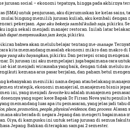
jurusan social – ekonomi tepatnya, hingga pada akhirnya ters
s (SMA) untuk penjurusan, aku dijerumuskan ke kelas sains, ta
n mulai bingung memilih jurusan kuliah, aku kembali dengan 
encari pekerjaan.
Agar aku bekerja sambil kuliah saja
, pikirku. 
ir aku ingin sekali menjadi manajer restoran. Inilah latar b
iah dapat menyesuaikan jam kerja
, pikirku.
kiran bahwa akan melulu belajar tentang me-
manage
. Ternya
 cara kita memandang masalah ekonomi mikro dan makro di I
i apa yang aku bayangkan
, pikirku. Dan persepsi orang mengen
enar. Di jurusan ini aku mempelajari juga bagaimana cara unt
kiat-kiat menjadi wirausaha yang baik, dengan tidak melulu 
engikuti kemana arus pasar berjalan, dan paham betul mengen
ang kebanyakan memiliki nama depan atau belakang manaje
men strategik, ekonomi manajerial, manajemen bisnis jepan
men ini, yang menjadi
favorite
-ku adalah manajemen pemasara
sennya yang super kece Bapak Dr Firsan Nova yaitu penulis 
 yang memandang luas apa itu pemasaran, yang jelas jadi tahu d
ice
,
place
,
promotion
,
people
,
physical
evidence
, dan
process
. Alasan
n, dimana aku berada di negara Jepang dan mengerti bagaimana
n. Oiya, di kampusku ini untuk setiap jurusan di semua fakult
Bahasa Jepang. Bahkan diterapkan sampai 2 semester.