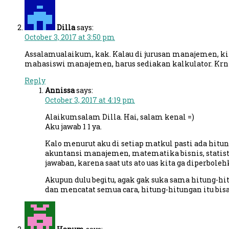
Dilla
says:
October 3, 2017 at 3:50 pm
Assalamualaikum, kak. Kalau di jurusan manajemen, kira2
mahasiswi manajemen, harus sediakan kalkulator. Krn 
Reply
Annissa
says:
October 3, 2017 at 4:19 pm
Alaikumsalam Dilla. Hai, salam kenal =)
Aku jawab 1 1 ya.
Kalo menurut aku di setiap matkul pasti ada hitu
akuntansi manajemen, matematika bisnis, statistik
jawaban, karena saat uts ato uas kita ga diperbo
Akupun dulu begitu, agak gak suka sama hitung-hi
dan mencatat semua cara, hitung-hitungan itu bisa d