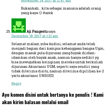
November 14, 2017 at 11:47 am
Bukankah… kita sebagai manusia adalah orang
yang kaya 🙂 #azek
Aji Pangestu
says:
December 18, 2017 at 1:21 am
Selamat malam mba Andini, selamat anda telah
menjadi bagian dari kampus kebanggaan bangsa Ugm,
dengan masuk pula dijurusan yang bnyak diidam-
idamkan oleh bnyak anak, namun hanya sedikit yg
bisa mewujudkan keinginan mereka untuk berkuliah
dijurusan Akuntansi UGM, seperti saya sendiri yang
tidak diterima disitu, namun diterima dipilihan ke-2
yaitu akuntansi UNSOED.
Reply
Ayo komen disini untuk bertanya ke penulis ! Kami
akan kirim balasan melalui email