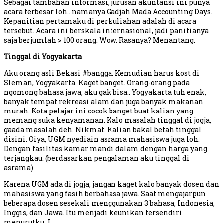
Sebagai tambahan informasi, jurusan akuntansi ini punya
acara terbesar loh.. namanya Gadjah Mada Accounting Days.
Kepanitian pertamaku di perkuliahan adalah di acara
tersebut. Acara ini berskala internasional, jadi panitianya
saja berjumlah > 100 orang. Wow. Rasanya? Menantang.
Tinggal di Yogyakarta
Aku orang asli Bekasi #bangga. Kemudian harus kost di
Sleman, Yogyakarta. Kaget banget. Orang-orang pada
ngomong bahasa jawa, aku gak bisa.. Yogyakarta tuh enak,
banyak tempat rekreasi alam dan juga banyak makanan
murah. Kota pelajar ini cocok banget buat kalian yang
memang suka kenyamanan. Kalo masalah tinggal di jogja,
gaada masalah deh. Nikmat. Kalian bakal betah tinggal
disini. Oiya, UGM nyediain asrama mahasiswa juga loh.
Dengan fasilitas kamar mandi dalam dengan harga yang
terjangkau. (berdasarkan pengalaman aku tinggal di
asrama)
Karena UGM ada di jogja, jangan kaget kalo banyak dosen dan
mahasiswa yang fasih berbahasa jawa. Saat mengajarpun
beberapa dosen sesekali menggunakan 3 bahasa, Indonesia,
Inggis, dan Jawa. Itu menjadi keunikan tersendiri
menurutku J