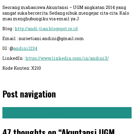
Seorang mahasiswa Akuntansi – UGM angkatan 2014 yang
sangat suka bercerita. Sedang sibuk mengejar cita-cita. Kalo
mau menghubungiku via email ya J
Blog :
http://andi-tian.blogspot.co.id
Email :
nursetiani.andini@gmail.com
IG : @
andini1234
LinkedIn :
https://www.linkedin.com/in/andini3/
Kode Konten: X210
Post navigation
←
Ilmu Hukum UNAIR (Aulia)
Pend. Bahasa Jepang UPI (Dea)
→
47 thoughts on “Akuntansi UGM