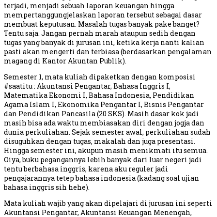
terjadi, menjadi sebuah laporan keuangan hingga
mempertanggungjelaskan laporan tersebut sebagai dasar
membuat keputusan. Masalah tugas banyak pake banget?
Tentu saja. Jangan pernah marah ataupun sedih dengan
tugas yang banyak di jurusan ini, ketika kerja nanti kalian
pasti akan mengerti dan terbiasa (berdasarkan pengalaman
magang di Kantor Akuntan Publik).
Semester 1, mata kuliah dipaketkan dengan komposisi
#saatitu : Akuntansi Pengantar, Bahasa Inggris I,
Matematika Ekonomi I, Bahasa Indonesia, Pendidikan
Agama Islam I, Ekonomika Pengantar I, Bisnis Pengantar
dan Pendidikan Pancasila (20 SKS). Masih dasar kok jadi
masih bisa ada waktu membiasakan diri dengan jogja dan
dunia perkuliahan. Sejak semester awal, perkuliahan sudah
disuguhkan dengan tugas, makalah dan juga presentasi.
Hingga semester ini, akupun masih menikmati itu semua.
Oiya, buku pegangannya lebih banyak dari luar negeri jadi
tentu berbahasa inggris, karena aku reguler jadi
pengajarannya tetep bahasa indonesia (kadang soal ujian
bahasa inggris sih hehe).
Mata kuliah wajib yang akan dipelajari di jurusan ini seperti
Akuntansi Pengantar, Akuntansi Keuangan Menengah,