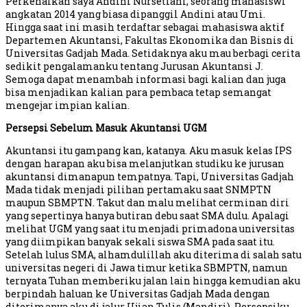
Perkenalkan saya Andini Nursetiani, seorang mahasiswi
angkatan 2014 yang biasa dipanggil Andini atau Umi.
Hingga saat ini masih terdaftar sebagai mahasiswa aktif
Departemen Akuntansi, Fakultas Ekonomika dan Bisnis di
Universitas Gadjah Mada. Setidaknya aku mau berbagi cerita
sedikit pengalamanku tentang Jurusan Akuntansi J.
Semoga dapat menambah informasi bagi kalian dan juga
bisa menjadikan kalian para pembaca tetap semangat
mengejar impian kalian.
Persepsi Sebelum Masuk Akuntansi UGM
Akuntansi itu gampang kan, katanya. Aku masuk kelas IPS
dengan harapan aku bisa melanjutkan studiku ke jurusan
akuntansi dimanapun tempatnya. Tapi, Universitas Gadjah
Mada tidak menjadi pilihan pertamaku saat SNMPTN
maupun SBMPTN. Takut dan malu melihat cerminan diri
yang sepertinya hanya butiran debu saat SMA dulu. Apalagi
melihat UGM yang saat itu menjadi primadona universitas
yang diimpikan banyak sekali siswa SMA pada saat itu.
Setelah lulus SMA, alhamdulillah aku diterima di salah satu
universitas negeri di Jawa timur ketika SBMPTN, namun
ternyata Tuhan memberiku jalan lain hingga kemudian aku
berpindah haluan ke Universitas Gadjah Mada dengan
diterimanya aku di jalur Ujian Tulis (Mandiri). Persepsiku