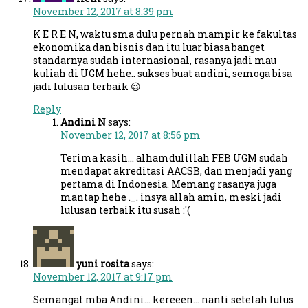
November 12, 2017 at 8:39 pm
K E R E N, waktu sma dulu pernah mampir ke fakultas
ekonomika dan bisnis dan itu luar biasa banget
standarnya sudah internasional, rasanya jadi mau
kuliah di UGM hehe.. sukses buat andini, semoga bisa
jadi lulusan terbaik 😉
Reply
Andini N
says:
November 12, 2017 at 8:56 pm
Terima kasih… alhamdulillah FEB UGM sudah
mendapat akreditasi AACSB, dan menjadi yang
pertama di Indonesia. Memang rasanya juga
mantap hehe ._. insya allah amin, meski jadi
lulusan terbaik itu susah :'(
yuni rosita
says:
November 12, 2017 at 9:17 pm
Semangat mba Andini… kereeen… nanti setelah lulus