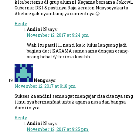
kita bertemu di grup alumni Kagama bersama Jokowi,
Gubernur DKI & pastinya Raja keraton Ngayogyakarta
#hehee gak nyambung ya comentnya 😊
Reply
Andini N
says:
November 12, 2017 at 9:24 pm
Wah itu pastiii… nanti kalo lulus langsung jadi
bagian dari KAGAMA sama sama dengan orang-
orang hebat 🙂 terima kasihh
Neng
says:
November 12, 2017 at 9:18 pm
Sukses ka andini semangat mengejar cita cita nya smg
ilmu nya bermanfaat untuk agama nusa dan bangsa
Aamiin yra
Reply
Andini N
says:
November 12, 2017 at 9:25 pm