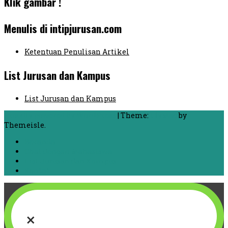
Klik gambar !
Menulis di intipjurusan.com
Ketentuan Penulisan Artikel
List Jurusan dan Kampus
List Jurusan dan Kampus
Proudly powered by WordPress
|
Theme:
FlyMag
by
Themeisle.
Beranda
Chat dengan Mahasiswa
List Jurusan dan Kampus
Kontak
×