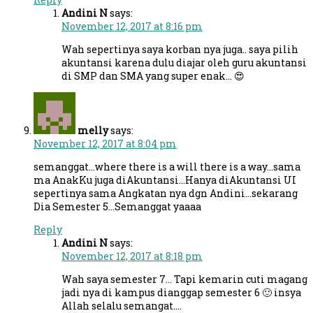
Andini N
says:
November 12, 2017 at 8:16 pm
Wah sepertinya saya korban nya juga.. saya pilih
akuntansi karena dulu diajar oleh guru akuntansi
di SMP dan SMA yang super enak… 😍
melly
says:
November 12, 2017 at 8:04 pm
semanggat…where there is a will there is a way…sama
ma AnakKu juga diAkuntansi…Hanya diAkuntansi UI
sepertinya sama Angkatan nya dgn Andini…sekarang
Dia Semester 5…Semanggat yaaaa
Reply
Andini N
says:
November 12, 2017 at 8:18 pm
Wah saya semester 7… Tapi kemarin cuti magang
jadi nya di kampus dianggap semester 6 🙂 insya
Allah selalu semangat….