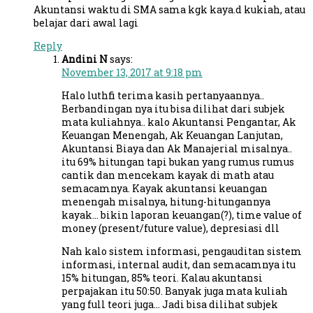
Akuntansi waktu di SMA sama kgk kaya.d kukiah, atau
belajar dari awal lagi
Reply
Andini N
says:
November 13, 2017 at 9:18 pm
Halo luthfi terima kasih pertanyaannya..
Berbandingan nya itu bisa dilihat dari subjek
mata kuliahnya.. kalo Akuntansi Pengantar, Ak
Keuangan Menengah, Ak Keuangan Lanjutan,
Akuntansi Biaya dan Ak Manajerial misalnya..
itu 69% hitungan tapi bukan yang rumus rumus
cantik dan mencekam kayak di math atau
semacamnya. Kayak akuntansi keuangan
menengah misalnya, hitung-hitungannya
kayak… bikin laporan keuangan(?), time value of
money (present/future value), depresiasi dll
Nah kalo sistem informasi, pengauditan sistem
informasi, internal audit, dan semacamnya itu
15% hitungan, 85% teori. Kalau akuntansi
perpajakan itu 50:50. Banyak juga mata kuliah
yang full teori juga… Jadi bisa dilihat subjek