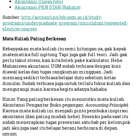
Akuntansi Unesa (Geo)
Akuntansi PKN STAN (Rahma)
Sumber:
http://accounting.feb.ugm.ac.id/study-
programs/undergraduate-program/curriculum/suggested-
elective-courses
Mata Kuliah Paling Berkesan
Kebanyakan mata kuliah itu semi hitungan ya, gak kayak
matematika full ngitung. Tapi juga gak full teori. Jadi gak
perlu takut stress, kan kita boleh pake kalkulator. Hehe.
Mahasiswa akuntansi UGM sudah terbiasa dengan kuis
diawal kelas dan tugas rangkuman mingguan. Jadi
memang sedikit terbiasa belajar dulu sebelum kelas
dimulai. Sudah terbiasa juga untuk terlalu fokus kuliah dan
mengurangi main karena begitu adanya hahaha.
Hmm Yang paling berkesan itu menurutku mata kuliah
Akuntansi Pengantar (buku pegangan:
Accounting Principle
).
Karena mata kuliah ini menjadi pintu pembuka inspirasi
akuntansi (dan paling mudah hehe). Dosenku pada saat itu
sudah menerapkan tugas presentasi satu bab per kelompok
jadi aku juga saat itu belajar berani berbicara di depan
umum.