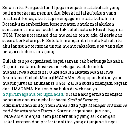
Selain itu, Pengauditan II juga menjadi matakuliah yang
paling berkesan menurutku. Meski nilaiku bukan yang
teratas dikelas, aku tetap mengagumi mata kuliah ini.
Dosenku memberikan kesempatan untuk melakukan
semacam simulasi audit untuk salah satu siklus di Kopma
UGM. Tugas presentasi dan makalah tentu ada, dikerjakan
secara berkelompok. Setelah mengambil mata kuliah itu,
aku langsung tergerak untuk mempraktekan apa yang aku
pelajari di dunia magang.
Kuliah tanpa organisasi bagai taman tak berbunga hahaha.
Organisasi kemahasiswaan sebagai wadah untuk
mahasiswa akuntansi UGM adalah Ikatan Mahasiswa
Akuntansi Gadjah Mada (IMAGAMA). Siapapun kalian yang
masuk jurusan akuntansi UGM, kalian sudah menjadi bagian
dari IMAGAMA. Kalian bisa buka di web nya ya:
http://imagama.feb.ugm.ac.id/
disana aku pernah menjadi
pengurus dan menjabat sebagai
Staff of Finance,
Administration and System Bureau
dan juga
Manager of Finance
and Administration Bureau.
Karena organisasi jurusan,
IMAGAMA menjadi tempat bernaung yang asik dengan
kekeluargaan dan profesionalitas yang dijunjung tinggi.