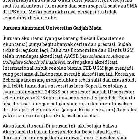
saat itu, akuntansi itu mudah dan sama seperti saat aku SMA
di IPS dulu. Meski pada akhirnya, persepsi itu tidak
sepenuhnya benar. Hehe.
Jurusan Akuntansi Universitas Gadjah Mada
Jurusan akuntansi (yang sekarang disebut Departemen
Akuntansi) punya begitu banyak cerita dan prestasi. Sudah
tidak diragukan lagi, Fakultas Ekonomika dan Bisnis UGM
telah mendapat akreditasi AACSB (
Association to Advance
Collegiate Schools of Business
), merupakan akreditasi
Internasional untuk sekolah bisnis. FEB UGM juga menjadi
yang pertama di Indonesia meraih akreditasi ini. Keren ya.
Beberapa memang mengeluhkan lebih sulit dan masa studi
jadi lebih lama dari universitas lain. Seperti contohnya,
syarat mengambil 24 SKS per semester adalah IP semester
sebelumnya >= 3,75 dan tidak ada semester pendek. Tapi itu
bisa disiasati dengan belajar yang rajin dan membiasakan
diri belajar sebelum kelas (jangan kebut semalam). Tapi aku
yakin semua orang bisa kok, asal berusaha !
Akuntansi itu seni. Di jurusan ini, aku belajar bahwa
Akuntansi itu bukan hanya sekedar Debet atau Kredit.
Jurusan ini mengajarkanku diawali dari transaksi yang