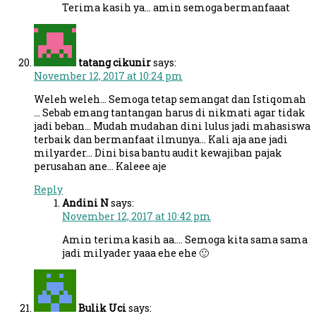
Terima kasih ya… amin semoga bermanfaaat
tatang cikunir
says:
November 12, 2017 at 10:24 pm
Weleh weleh… Semoga tetap semangat dan Istiqomah
… Sebab emang tantangan harus di nikmati agar tidak
jadi beban… Mudah mudahan dini lulus jadi mahasiswa
terbaik dan bermanfaat ilmunya… Kali aja ane jadi
milyarder… Dini bisa bantu audit kewajiban pajak
perusahan ane… Kaleee aje
Reply
Andini N
says:
November 12, 2017 at 10:42 pm
Amin terima kasih aa…. Semoga kita sama sama
jadi milyader yaaa ehe ehe 🙂
Bulik Uci
says: