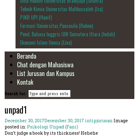
Ilmu Hukum Universitas Brawijaya (Shafira)
Teknik Kimia Universitas Malikussaleh (Iza)
PJKR UPI (Hanif)
Farmasi Universitas Pancasila (Ruben)
Pend. Bahasa Inggris UIN Sumatera Utara (Indah)
Ekonomi Islam Unesa (Lina)
Beranda
Chat dengan Mahasiswa
List Jurusan dan Kampus
Kontak
Search for:
unpad1
December 30, 2017
December 30, 2017
intipjurusan
Image
posted in:
Psikologi Unpad (Fani)
Don’t judge a book by its thickness! Hehehe