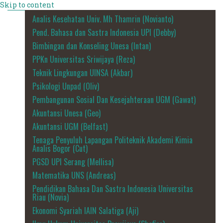
Skip to content
Analis Kesehatan Univ. Mh Thamrin (Novianto)
Pend. Bahasa dan Sastra Indonesia UPI (Debby)
Bimbingan dan Konseling Unesa (Intan)
PPKn Universitas Sriwijaya (Reza)
Teknik Lingkungan UINSA (Akbar)
Psikologi Unpad (Oliv)
Pembangunan Sosial Dan Kesejahteraan UGM (Gawat)
Akuntansi Unesa (Geo)
Akuntansi UGM (Belfast)
Tenaga Penyuluh Lapangan Politeknik Akademi Kimia
Analis Bogor (Cut)
PGSD UPI Serang (Mellisa)
Matematika UNS (Andreas)
Pendidikan Bahasa Dan Sastra Indonesia Universitas
Riau (Novia)
Ekonomi Syariah IAIN Salatiga (Aji)