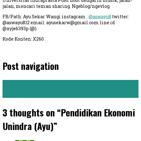
Universitas Indraprasta PGRI hobi dengarin musik, jalan-
jalan, mencari teman sharing. Ngeblog/ngevlog.
FB/Path: Ayu Sekar Wangi instagram :
@aswayu8
twitter:
@aswayu812 email:
ayusekarw@gmail.com
line id
@xyje6393p (@)
Kode Konten: X260
Post navigation
←
Jurnalistik UIN Palembang (Ica)
Teknologi Hasil Perikanan Universitas Pattimura
(Herlina)
→
3 thoughts on “Pendidikan Ekonomi
Unindra (Ayu)”