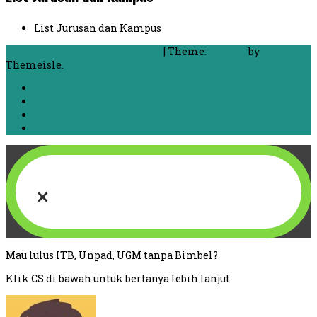
List Jurusan dan Kampus
Proudly powered by WordPress
|
Theme:
FlyMag
by
Themeisle.
Beranda
Chat dengan Mahasiswa
List Jurusan dan Kampus
Kontak
×
Mau lulus ITB, Unpad, UGM tanpa Bimbel?
Klik CS di bawah untuk bertanya lebih lanjut.