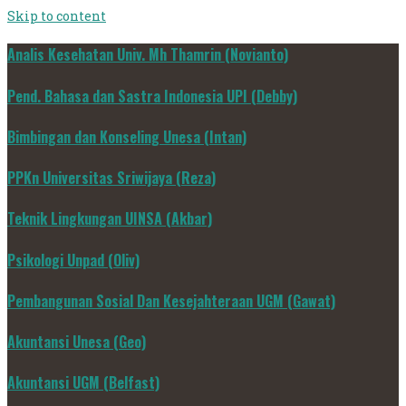
Skip to content
Analis Kesehatan Univ. Mh Thamrin (Novianto)
Pend. Bahasa dan Sastra Indonesia UPI (Debby)
Bimbingan dan Konseling Unesa (Intan)
PPKn Universitas Sriwijaya (Reza)
Teknik Lingkungan UINSA (Akbar)
Psikologi Unpad (Oliv)
Pembangunan Sosial Dan Kesejahteraan UGM (Gawat)
Akuntansi Unesa (Geo)
Akuntansi UGM (Belfast)