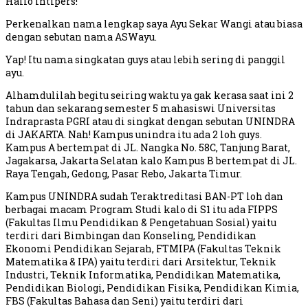
Hallo Intipers!
Perkenalkan nama lengkap saya Ayu Sekar Wangi atau biasa
dengan sebutan nama ASWayu.
Yap! Itu nama singkatan guys atau lebih sering di panggil
ayu.
Alhamdulilah begitu seiring waktu ya gak kerasa saat ini 2
tahun dan sekarang semester 5 mahasiswi Universitas
Indraprasta PGRI atau di singkat dengan sebutan UNINDRA
di JAKARTA. Nah! Kampus unindra itu ada 2 loh guys.
Kampus A bertempat di JL. Nangka No. 58C, Tanjung Barat,
Jagakarsa, Jakarta Selatan kalo Kampus B bertempat di JL.
Raya Tengah, Gedong, Pasar Rebo, Jakarta Timur.
Kampus UNINDRA sudah Teraktreditasi BAN-PT loh dan
berbagai macam Program Studi kalo di S1 itu ada FIPPS
(Fakultas Ilmu Pendidikan & Pengetahuan Sosial) yaitu
terdiri dari Bimbingan dan Konseling, Pendidikan
Ekonomi Pendidikan Sejarah, FTMIPA (Fakultas Teknik
Matematika & IPA) yaitu terdiri dari Arsitektur, Teknik
Industri, Teknik Informatika, Pendidikan Matematika,
Pendidikan Biologi, Pendidikan Fisika, Pendidikan Kimia,
FBS (Fakultas Bahasa dan Seni) yaitu terdiri dari