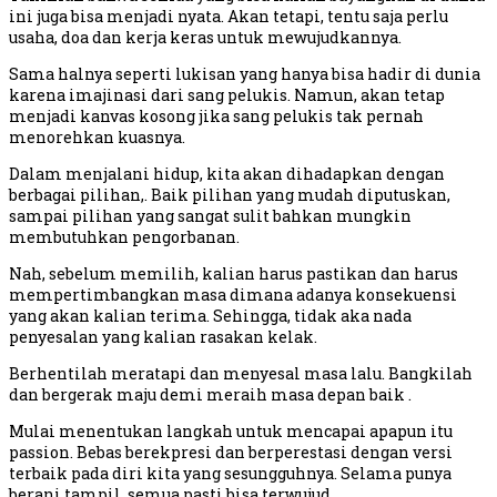
ini juga bisa menjadi nyata. Akan tetapi, tentu saja perlu
usaha, doa dan kerja keras untuk mewujudkannya.
Sama halnya seperti lukisan yang hanya bisa hadir di dunia
karena imajinasi dari sang pelukis. Namun, akan tetap
menjadi kanvas kosong jika sang pelukis tak pernah
menorehkan kuasnya.
Dalam menjalani hidup, kita akan dihadapkan dengan
berbagai pilihan,. Baik pilihan yang mudah diputuskan,
sampai pilihan yang sangat sulit bahkan mungkin
membutuhkan pengorbanan.
Nah, sebelum memilih, kalian harus pastikan dan harus
mempertimbangkan masa dimana adanya konsekuensi
yang akan kalian terima. Sehingga, tidak aka nada
penyesalan yang kalian rasakan kelak.
Berhentilah meratapi dan menyesal masa lalu. Bangkilah
dan bergerak maju demi meraih masa depan baik .
Mulai menentukan langkah untuk mencapai apapun itu
passion. Bebas berekpresi dan berperestasi dengan versi
terbaik pada diri kita yang sesungguhnya. Selama punya
berani tampil, semua pasti bisa terwujud.