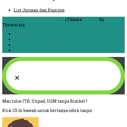
List Jurusan dan Kampus
Proudly powered by WordPress
|
Theme:
FlyMag
by
Themeisle.
Beranda
Chat dengan Mahasiswa
List Jurusan dan Kampus
Kontak
×
Mau lulus ITB, Unpad, UGM tanpa Bimbel?
Klik CS di bawah untuk bertanya lebih lanjut.