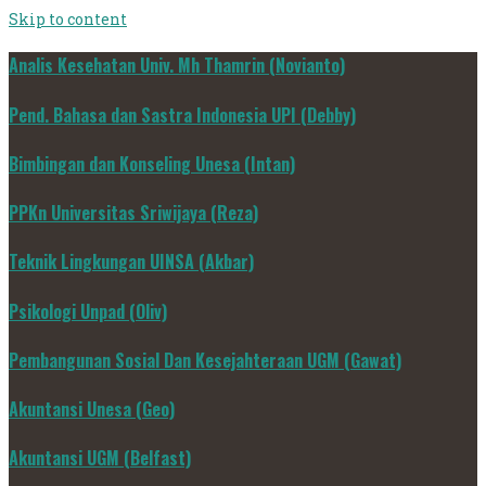
Skip to content
Analis Kesehatan Univ. Mh Thamrin (Novianto)
Pend. Bahasa dan Sastra Indonesia UPI (Debby)
Bimbingan dan Konseling Unesa (Intan)
PPKn Universitas Sriwijaya (Reza)
Teknik Lingkungan UINSA (Akbar)
Psikologi Unpad (Oliv)
Pembangunan Sosial Dan Kesejahteraan UGM (Gawat)
Akuntansi Unesa (Geo)
Akuntansi UGM (Belfast)