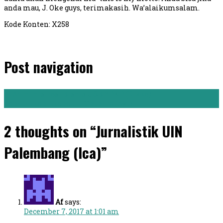
anda mau, J. Oke guys, terimakasih. Wa’alaikumsalam.
Kode Konten: X258
Post navigation
←
Administrasi Bisnis USB YPKP (Rizka)
Pendidikan Ekonomi Unindra (Ayu)
→
2 thoughts on “Jurnalistik UIN
Palembang (Ica)”
Af
says:
December 7, 2017 at 1:01 am