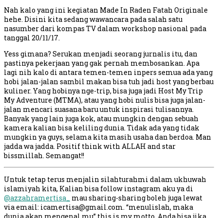
Nah kalo yang ini kegiatan Made In Raden Fatah Originale
hehe. Disini kita sedang wawancara pada salah satu
nasumber dari kompas TV dalam workshop nasional pada
tanggal 20/11/17.
Yess gimana? Serukan menjadi seorang jurnalis itu, dan
pastinya pekerjaan yang gak pernah membosankan. Apa
lagi nih kalo di antara temen-temen inpers semua ada yang
hobi jalan-jalan sambil makan bisa tuh jadi host yang berbau
kuliner. Yang hobinya nge-trip, bisa juga jadi Host My Trip
My Adventure (MTMA), atau yang hobi nulis bisa juga jalan-
jalan mencari suasana baru untuk inspirasi tulisannya.
Banyak yang lain juga kok, atau mungkin dengan sebuah
kamera kalian bisa keliling dunia. Tidak ada yang tidak
mungkin ya guys, selama kita masih usaha dan berdoa. Man
jadda wa jadda. Positif think with ALLAH and star
bissmillah. Semangat!!
Untuk tetap terus menjalin silahturahmi dalam ukhuwah
islamiyah kita, Kalian bisa follow instagram aku ya di
@azzahramertisa_
mau sharing-sharing boleh juga lewat
via email:
icamertisa@gmail.com
. “menulislah, maka
dunia akan mengenal mu” this is my motto. Anda bisa jika