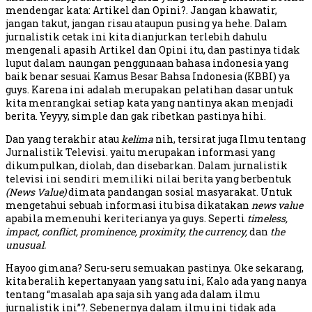
mendengar kata: Artikel dan Opini?. Jangan khawatir,
jangan takut, jangan risau ataupun pusing ya hehe. Dalam
jurnalistik cetak ini kita dianjurkan terlebih dahulu
mengenali apasih Artikel dan Opini itu, dan pastinya tidak
luput dalam naungan penggunaan bahasa indonesia yang
baik benar sesuai Kamus Besar Bahsa Indonesia (KBBI) ya
guys. Karena ini adalah merupakan pelatihan dasar untuk
kita menrangkai setiap kata yang nantinya akan menjadi
berita. Yeyyy, simple dan gak ribetkan pastinya hihi.
Dan yang terakhir atau
kelima
nih, tersirat juga Ilmu tentang
Jurnalistik Televisi. yaitu merupakan informasi yang
dikumpulkan, diolah, dan disebarkan. Dalam jurnalistik
televisi ini sendiri memiliki nilai berita yang berbentuk
(News Value)
dimata pandangan sosial masyarakat. Untuk
mengetahui sebuah informasi itu bisa dikatakan
news value
apabila memenuhi keriterianya ya guys. Seperti
timeless,
impact, conflict, prominence, proximity, the currency,
dan
the
unusual.
Hayoo gimana? Seru-seru semuakan pastinya. Oke sekarang,
kita beralih kepertanyaan yang satu ini, Kalo ada yang nanya
tentang “masalah apa saja sih yang ada dalam ilmu
jurnalistik ini”?. Sebenernya dalam ilmu ini tidak ada