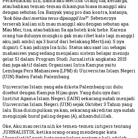
Perkenalkan nih, nama aku Mertisa. Orang tua, keluarga,
atau bahkan teman-teman dikampus biasa manggil aku
dengan sebutan Ica. Banyak yang pro dan kontra, katanya,
“kok bisa dari mertisa terus dipanggil Ica
?”. Sebenernya
terserah kalian sih mau manggil aku dengan sebutan apa.
Mau Mer, tisa, atau bahkan Sa aja boleh kok hehe. Karena
orang tua dulunya mungkin gak mau ribet kalo lagi manggil
aku, jadi ambil aja 3 huruf dari belakang Mert(isa). S nya
diganti C kan jadinya Ica hihi. Status aku saat ini sebagai
mahasiswi yang sedang menjalani sistem belajar menuju
gelar S1 dalam Program Studi Jurnalistik angkatan 2015
dan juga aktif dalam Organisasi Intra Kampus yaitu
Lembaga Pers Mahasiswa (LPM) di Universitas Islam Negeri
(UIN) Raden Fatah Palembang.
Universitas Islam yang ada dikota Palembang ini dulu
disebut dengan Kampus Hijau guys. Yang dulu nya dari
Institut Agama Islam Negeri (IAIN) sekarang sudah menjadi
Universitas Islam Negeri (UIN) sejak Oktober 3 Tahun yang
lalu. Bisa disimpulkan ya kan, sekarang akreditas nya sudah
menginjak huruf paling depan (A), alhamdulillah..
Oke, Aku mau cerita nih ke temen-temen intipers tentang
JURNALISTIK, ketika orang-orang mendengar kata
“Jurnalistik” pasti kata yang keluar pertama kali adalah