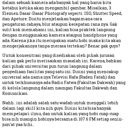
dalam sebuah kamera ada banyak hal yang harus kita
ketahui ketika akan mengambil gambar. Misalkan, 3
Elemen Dasar-Dasar Photografy seperti: ISO, Shutter Speed,
dan Apeture. Disitu menjelaskan bagaimana cara
pengaturan cahaya, blur ataupun kecepatan rana nya. Gak
sulit kok memahami ini, kalian bisa praktek langsung
dengan menggunakan kamera ataupun handphone yang
ada. Karena jika itu merupakan suatu hobi maka kita akan
mengerjakannya tanpa merasa tertekan? Benar gak guys?
Untuk konsentrasi yang disediakan oleh pihak jurusan
kalian gak perlu merisaukan masalah ini. Karena, bahkan
dari pihak universitas pun turun langsung dalam
penyediaan fasilitas yang satu ini. Disini yang mencakup
universal ada nama nya Televisi Rafa (Raden Fatah) dan
untuk terkhususnya ada Radio Fatwa (Fakultas Dakwah) yang
di kelola langsung dalam naungan Fakultas Dakwah dan
Komunikasi.
Nahh.. ini adalah salah satu wadah untuk menggali lebih
dalam lagi skill kita nih guys. Disini kita bisa banyak
mempelajari ilmu, dan untuk kalian yang hobi cuap-cuap
bisa nih nuangin hobinya bersama di 107.6 FM setiap senin-
jum’at yaa hihi..