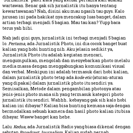
wartawan. Benar gak sih jurnalistik itu hanya tentang
kewartawanan? Nah, disini aku mau ngasih tau guys. Kalo
jurusan ini pada hakikat nya mencakup luas banget, dalam
artian terbagi menjadi 5 bagian. Mau tau kan? Yupp baca
terus yah hihi.
Nah jadi gini guys, jurnalistik ini terbagi menjadi 5 bagian
lo.
Pertama,
ada Jurnalistik Photo, ini dia cocok banget buat
kalian yang hobi hunting nih. Aku jelasin sedikit ya,
Jurnalistik Photo itu adalah kegiatan mencari,
mengumpulkan, mengolah dan menyebarkan photo melalu
media massa dengan menggabungkan komunikasi visual
dan verbal. Meskipun ini adalah termasuk dari hobi kalian,
dalam jurnalistik photo tetap ada
kode etic
(aturan-aturan
yang dipakai) dalam jurnalistik photo itu sendiri ya.
Semisalkan, Metode dalam pengambilan photonya atau
jenis-jenis photo mana sih yang termasuk kategori photo
jurnalistik itu sendiri. Wahhh.. kebayang gak sih kalo hobi
kalian ini dibayar? Kalian bisa hunting kemana saja dengan
bermodalkan sebuah kamera dan hasil photo kalian itu bisa
dibayar. Waww banget kan hehe.
Lalu.
Kedua,
ada Jurnalistik Radio yang biasa dikenal dengan
sebutan
Broadcast Journalism
. Kalian sudah pernah