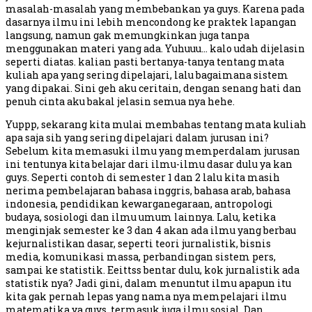
masalah-masalah yang membebankan ya guys. Karena pada
dasarnya ilmu ini lebih mencondong ke praktek lapangan
langsung, namun gak memungkinkan juga tanpa
menggunakan materi yang ada. Yuhuuu… kalo udah dijelasin
seperti diatas. kalian pasti bertanya-tanya tentang mata
kuliah apa yang sering dipelajari, lalu bagaimana sistem
yang dipakai. Sini geh aku ceritain, dengan senang hati dan
penuh cinta aku bakal jelasin semua nya hehe.
Yuppp, sekarang kita mulai membahas tentang mata kuliah
apa saja sih yang sering dipelajari dalam jurusan ini?
Sebelum kita memasuki ilmu yang memperdalam jurusan
ini tentunya kita belajar dari ilmu-ilmu dasar dulu ya kan
guys. Seperti contoh di semester 1 dan 2 lalu kita masih
nerima pembelajaran bahasa inggris, bahasa arab, bahasa
indonesia, pendidikan kewarganegaraan, antropologi
budaya, sosiologi dan ilmu umum lainnya. Lalu, ketika
menginjak semester ke 3 dan 4 akan ada ilmu yang berbau
kejurnalistikan dasar, seperti teori jurnalistik, bisnis
media, komunikasi massa, perbandingan sistem pers,
sampai ke statistik. Eeittss bentar dulu, kok jurnalistik ada
statistik nya? Jadi gini, dalam menuntut ilmu apapun itu
kita gak pernah lepas yang nama nya mempelajari ilmu
matematika ya guys, termasuk juga ilmu sosial. Dan