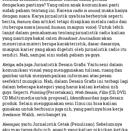
dengarkan pastinya? Yang calon anak komunikasi pasti
sudah paham tentang ini. Karena
radio is sound
, maka hanya
dengan suara. Karya jurnalistik nya bisa berbentuk seperti
berita,
feature
, dan artikel tetapi disajikan melalu radio dan
itu berupa suara (
sound, human,
maupun
voice
). Untuk lebih
lanjut dalam pemahaman tentang jurnalistik radio kalian
yang nantinya bakal calon
Broadcast Journalism
akan
menerima materi berupa karakteristik, dasar-dasarnya,
maupun karier yang akan digeluti oleh jurnalistik radio itu
sendiri. Nah, sampai sini sudah paham ya guys.
Ketiga
, ada juga Jurnalistik Desain Grafis. Yaitu seni dalam
komunikasi visual yang menggunakan tulisan, ruang dan
gambar untuk menyampaikan informasi atau pesan
seefektif mungkin. Nah, dalam Desain Grafis ini terbagi lagi
dalam beberapa kategori yang harus kalian ketahui nih
guys. Seperti
Printing
(Percetakan),
Web Desain, Film
(CD, DVD,
CD Multimedia untuk proposal),
Identificasi
dan juga desain
produk. Selain menggunakan seni Ilmu ini bisa kalian
gunakan untuk berbisnis juga nih, yang pastinya bisa kerja
freelance
. Wahh.. seru banget ya.
Keempat
, yaitu Jurnalistik Cetak (Penulisan). Sebelumnya
aku mau tanya dulu nih, apasih yang kalian pikirkan ketika