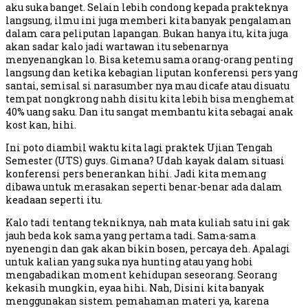
aku suka banget. Selain lebih condong kepada prakteknya
langsung, ilmu ini juga memberi kita banyak pengalaman
dalam cara peliputan lapangan. Bukan hanya itu, kita juga
akan sadar kalo jadi wartawan itu sebenarnya
menyenangkan lo. Bisa ketemu sama orang-orang penting
langsung dan ketika kebagian liputan konferensi pers yang
santai, semisal si narasumber nya mau dicafe atau disuatu
tempat nongkrong nahh disitu kita lebih bisa menghemat
40% uang saku. Dan itu sangat membantu kita sebagai anak
kost kan, hihi.
Ini poto diambil waktu kita lagi praktek Ujian Tengah
Semester (UTS) guys. Gimana? Udah kayak dalam situasi
konferensi pers benerankan hihi. Jadi kita memang
dibawa untuk merasakan seperti benar-benar ada dalam
keadaan seperti itu.
Kalo tadi tentang tekniknya, nah mata kuliah satu ini gak
jauh beda kok sama yang pertama tadi. Sama-sama
nyenengin dan gak akan bikin bosen, percaya deh. Apalagi
untuk kalian yang suka nya hunting atau yang hobi
mengabadikan moment kehidupan seseorang. Seorang
kekasih mungkin, eyaa hihi. Nah, Disini kita banyak
menggunakan sistem pemahaman materi ya, karena