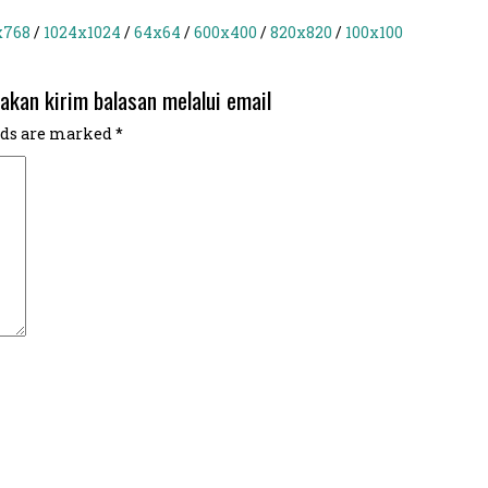
x768
/
1024x1024
/
64x64
/
600x400
/
820x820
/
100x100
akan kirim balasan melalui email
lds are marked
*