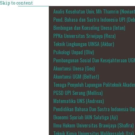
Skip to content
Analis Kesehatan Univ. Mh Thamrin (Noviant
Pend. Bahasa dan Sastra Indonesia UPI (Deb
Bimbingan dan Konseling Unesa (Intan)
PPKn Universitas Sriwijaya (Reza)
Teknik Lingkungan UINSA (Akbar)
Psikologi Unpad (Oliv)
Pembangunan Sosial Dan Kesejahteraan UG
Akuntansi Unesa (Geo)
Akuntansi UGM (Belfast)
Tenaga Penyuluh Lapangan Politeknik Akadem
PGSD UPI Serang (Mellisa)
Matematika UNS (Andreas)
Pendidikan Bahasa Dan Sastra Indonesia Uni
Ekonomi Syariah IAIN Salatiga (Aji)
Ilmu Hukum Universitas Brawijaya (Shafira)
Teknik Kimia Universitas Malikussaleh (Iza)