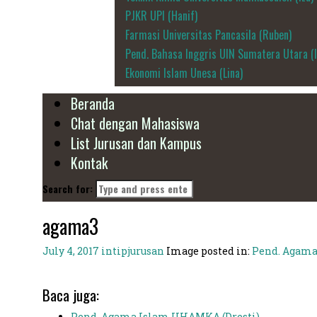
PJKR UPI (Hanif)
Farmasi Universitas Pancasila (Ruben)
Pend. Bahasa Inggris UIN Sumatera Utara (
Ekonomi Islam Unesa (Lina)
Beranda
Chat dengan Mahasiswa
List Jurusan dan Kampus
Kontak
Search for:
agama3
July 4, 2017
intipjurusan
Image posted in:
Pend. Agama
Baca juga:
Pend. Agama Islam UHAMKA (Dresti)