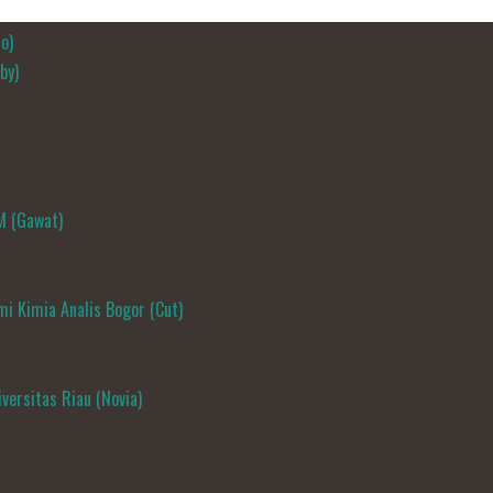
o)
by)
M (Gawat)
i Kimia Analis Bogor (Cut)
versitas Riau (Novia)