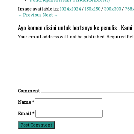
Image available in:
1024x1024
/
150x150
/
300x300
/
768
← Previous
Next →
Ayo komen disini untuk bertanya ke penulis ! Kami 
Your email address will not be published.
Required fie
Comment
Name
*
Email
*