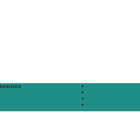
hemeisle.
Beranda
Chat dengan Mahasisw
List Jurusan dan Kamp
Kontak