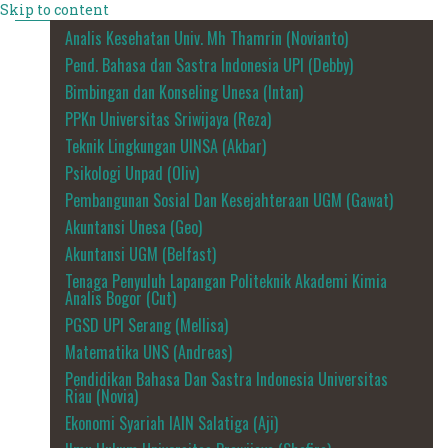
Skip to content
Analis Kesehatan Univ. Mh Thamrin (Novianto)
Pend. Bahasa dan Sastra Indonesia UPI (Debby)
Bimbingan dan Konseling Unesa (Intan)
PPKn Universitas Sriwijaya (Reza)
Teknik Lingkungan UINSA (Akbar)
Psikologi Unpad (Oliv)
Pembangunan Sosial Dan Kesejahteraan UGM (Gawat)
Akuntansi Unesa (Geo)
Akuntansi UGM (Belfast)
Tenaga Penyuluh Lapangan Politeknik Akademi Kimia
Analis Bogor (Cut)
PGSD UPI Serang (Mellisa)
Matematika UNS (Andreas)
Pendidikan Bahasa Dan Sastra Indonesia Universitas
Riau (Novia)
Ekonomi Syariah IAIN Salatiga (Aji)