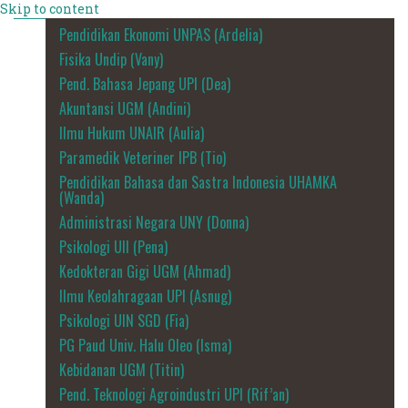
Skip to content
Pendidikan Ekonomi UNPAS (Ardelia)
Fisika Undip (Vany)
Pend. Bahasa Jepang UPI (Dea)
Akuntansi UGM (Andini)
Ilmu Hukum UNAIR (Aulia)
Paramedik Veteriner IPB (Tio)
Pendidikan Bahasa dan Sastra Indonesia UHAMKA
(Wanda)
Administrasi Negara UNY (Donna)
Psikologi UII (Pena)
Kedokteran Gigi UGM (Ahmad)
Ilmu Keolahragaan UPI (Asnug)
Psikologi UIN SGD (Fia)
PG Paud Univ. Halu Oleo (Isma)
Kebidanan UGM (Titin)
Pend. Teknologi Agroindustri UPI (Rif’an)