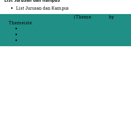
List Jurusan dan Kampus
Proudly powered by WordPress
|
Theme:
FlyMag
by
Themeisle.
Beranda
List Jurusan dan Kampus
Kontak