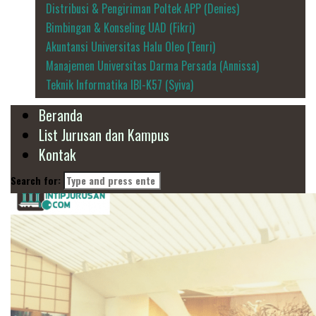
Distribusi & Pengiriman Poltek APP (Denies)
Bimbingan & Konseling UAD (Fikri)
Akuntansi Universitas Halu Oleo (Tenri)
Manajemen Universitas Darma Persada (Annissa)
Teknik Informatika IBI-K57 (Syiva)
Beranda
List Jurusan dan Kampus
Kontak
Search for: