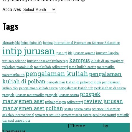
Archives
Tags
aktuaris
bki
fmipa
fmipa itb
fpmipa
International Program on Science Education
intip jurusan
ipse upi
itb
jurusan agama
jurusan langka
kampus
jurusan science
jurusan tasawuf psikoterapi
kuliah di upi
magister
psikologi
matakuliah
matakuliah psikoterapi
mata kuliah sastra
matematika
pengalaman kuliah
pengalaman
matematika itb
kuliah di polban
pengalaman kuliah di psikologi ugm
pengalaman
kuliah dkv
pengalaman kuliah sastra
pengalaman kuliah uin
perkuliahan di sastra
prospek
prospek jurusan matematika
prospek jurusan sastra
manajemen aset
review jurusan
psikologi ugm
psikoterapi
manajemen aset polban
sastra
sastra rusia
Science Education
sekolah international
semester satu itb
semester satu sastra
seni rupa murni
statistik
uin sgd
unpad
upi
Proudly powered by WordPress
|
Theme:
FlyMag
by
Themeisle.