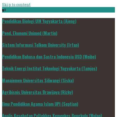
Skip to content
Pendidikan Biologi UIN Yogyakarta (Ajeng)
Pend. Ekonomi Unimed (Martin)
Sistem Informasi Telkom University (Irfan)
Pendidikan Bahasa dan Sastra Indonesia USD (Weibe)
Teknik Energi Institut Teknologi Yogyakarta (Tamjos)
Manajemen Universitas Siliwangi (Siska)
Agribisnis Universitas Brawijaya (Rizky)
Ilmu Pendidikan Agama Islam UPI (Septian)
Analis Kesehatan Poltekkes Kemenkes Bengkulu (Wulan)