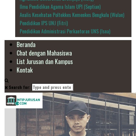
Ilmu Pendidikan Agama Islam UPI (Septian)
Analis Kesehatan Poltekkes Kemenkes Bengkulu (Wulan)
Pendidikan IPS UNJ (Fitri)
Pendidikan Administrasi Perkantoran UNS (Isna)
Beranda
Chat dengan Mahasiswa
List Jurusan dan Kampus
Kontak
Search for: