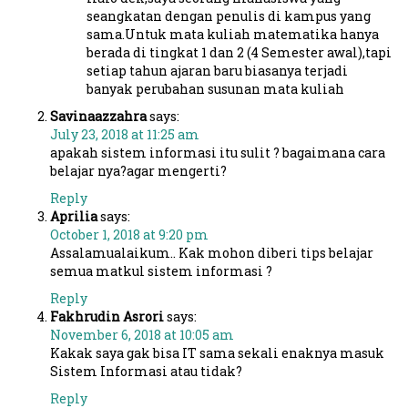
seangkatan dengan penulis di kampus yang
sama.Untuk mata kuliah matematika hanya
berada di tingkat 1 dan 2 (4 Semester awal),tapi
setiap tahun ajaran baru biasanya terjadi
banyak perubahan susunan mata kuliah
Savinaazzahra
says:
July 23, 2018 at 11:25 am
apakah sistem informasi itu sulit ? bagaimana cara
belajar nya?agar mengerti?
Reply
Aprilia
says:
October 1, 2018 at 9:20 pm
Assalamualaikum.. Kak mohon diberi tips belajar
semua matkul sistem informasi ?
Reply
Fakhrudin Asrori
says:
November 6, 2018 at 10:05 am
Kakak saya gak bisa IT sama sekali enaknya masuk
Sistem Informasi atau tidak?
Reply