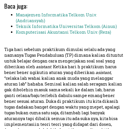
Baca juga:
Manajemen Informatika Telkom Univ.
(Andriansyah)
Teknik Informatika Universitas Telkom (Ainun)
Komputerisasi Akuntansi Telkom Univ. (Reza)
Tiga hari sebelum praktikum dimulai selalu ada yang
namanya Tugas Pendahuluan (TP) dimana kalian dituntut
untuk belajar dengan cara mengerjakan soal soal yang
diberikan oleh
asistant
. Ketika hari h praktikum harus
bener bener ngikutin aturan yang diberikan
asistant
,
“celaka lah wahai kalian anak muda yang melanggar
aturan lab” hahaha. Semisal kalian salah seragam kalian
gak dibolehin masuk sama sekali ke dalam lab, harus
ganti celana/baju terlebih dahulu sampe emang bener
bener sesuai aturan. Duka di praktikum itu kita dikasih
tugas dadakan banget dengan waktu yang mepet, apalagi
tugas bukan cuma satu saja, ditambah lagi banyak
aturannya tapi dibalik semua itu ada suka nya, kita bisa
implementasiin teori teori yang didapat dari dosen,