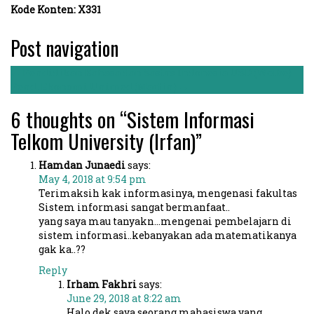
Kode Konten: X331
Post navigation
←
Pendidikan Bahasa dan Sastra Indonesia USD (Weibe)
Pend. Ekonomi Unimed (Martin)
→
6 thoughts on “Sistem Informasi
Telkom University (Irfan)”
Hamdan Junaedi
says:
May 4, 2018 at 9:54 pm
Terimaksih kak informasinya, mengenasi fakultas
Sistem informasi sangat bermanfaat..
yang saya mau tanyakn…mengenai pembelajarn di
sistem informasi..kebanyakan ada matematikanya
gak ka..??
Reply
Irham Fakhri
says:
June 29, 2018 at 8:22 am
Halo dek,saya seorang mahasiswa yang