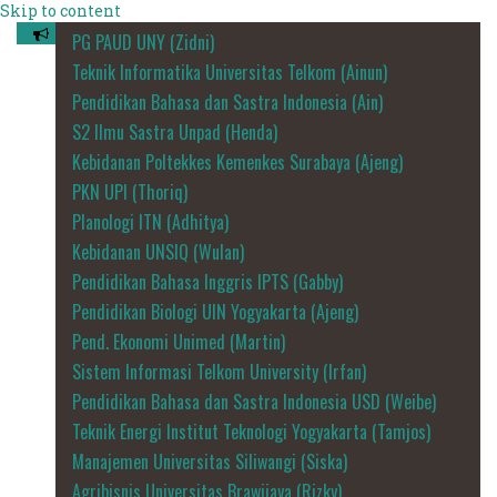
Skip to content
PG PAUD UNY (Zidni)
Teknik Informatika Universitas Telkom (Ainun)
Pendidikan Bahasa dan Sastra Indonesia (Ain)
S2 Ilmu Sastra Unpad (Henda)
Kebidanan Poltekkes Kemenkes Surabaya (Ajeng)
PKN UPI (Thoriq)
Planologi ITN (Adhitya)
Kebidanan UNSIQ (Wulan)
Pendidikan Bahasa Inggris IPTS (Gabby)
Pendidikan Biologi UIN Yogyakarta (Ajeng)
Pend. Ekonomi Unimed (Martin)
Sistem Informasi Telkom University (Irfan)
Pendidikan Bahasa dan Sastra Indonesia USD (Weibe)
Teknik Energi Institut Teknologi Yogyakarta (Tamjos)
Manajemen Universitas Siliwangi (Siska)
Agribisnis Universitas Brawijaya (Rizky)