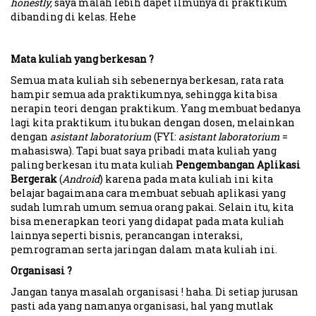
honestly,
saya malah lebih dapet ilmunya di praktikum
dibanding di kelas. Hehe
Mata kuliah yang berkesan ?
Semua mata kuliah sih sebenernya berkesan, rata rata
hampir semua ada praktikumnya, sehingga kita bisa
nerapin teori dengan praktikum. Yang membuat bedanya
lagi kita praktikum itu bukan dengan dosen, melainkan
dengan
asistant laboratorium
(FYI:
asistant laboratorium
=
mahasiswa). Tapi buat saya pribadi mata kuliah yang
paling berkesan itu mata kuliah
Pengembangan Aplikasi
Bergerak
(
Android
) karena pada mata kuliah ini kita
belajar bagaimana cara membuat sebuah aplikasi yang
sudah lumrah umum semua orang pakai. Selain itu, kita
bisa menerapkan teori yang didapat pada mata kuliah
lainnya seperti bisnis, perancangan interaksi,
pemrograman serta jaringan dalam mata kuliah ini.
Organisasi ?
Jangan tanya masalah organisasi ! haha. Di setiap jurusan
pasti ada yang namanya organisasi, hal yang mutlak