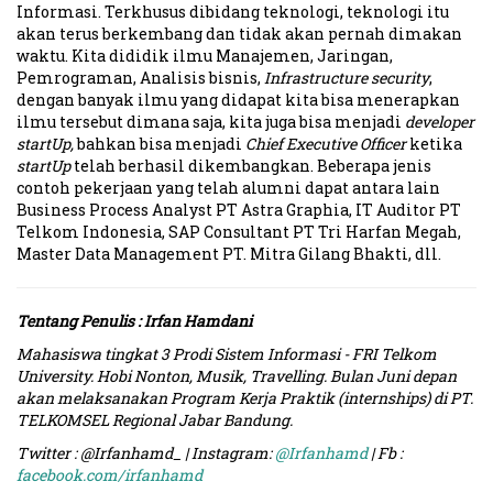
Informasi. Terkhusus dibidang teknologi, teknologi itu
akan terus berkembang dan tidak akan pernah dimakan
waktu. Kita dididik ilmu Manajemen, Jaringan,
Pemrograman, Analisis bisnis,
Infrastructure security
,
dengan banyak ilmu yang didapat kita bisa menerapkan
ilmu tersebut dimana saja, kita juga bisa menjadi
developer
startUp,
bahkan bisa menjadi
Chief Executive Officer
ketika
startUp
telah berhasil dikembangkan. Beberapa jenis
contoh pekerjaan yang telah alumni dapat antara lain
Business Process Analyst PT Astra Graphia, IT Auditor PT
Telkom Indonesia, SAP Consultant PT Tri Harfan Megah,
Master Data Management PT. Mitra Gilang Bhakti, dll.
Tentang Penulis : Irfan Hamdani
Mahasiswa tingkat 3 Prodi Sistem Informasi - FRI Telkom
University. Hobi Nonton, Musik, Travelling. Bulan Juni depan
akan melaksanakan Program Kerja Praktik (internships) di PT.
TELKOMSEL Regional Jabar Bandung.
Twitter : @Irfanhamd_ | Instagram:
@Irfanhamd
| Fb :
facebook.com/irfanhamd