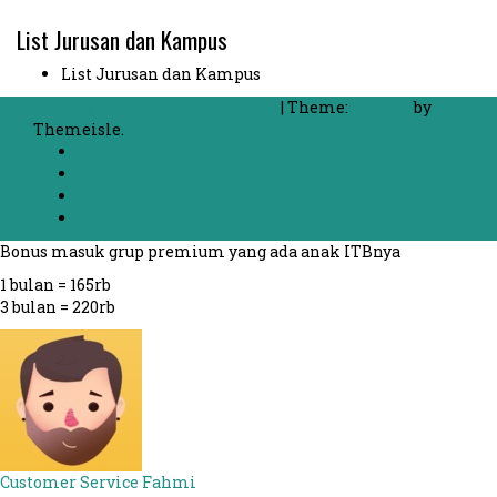
List Jurusan dan Kampus
List Jurusan dan Kampus
Proudly powered by WordPress
|
Theme:
FlyMag
by
Themeisle.
Beranda
Chat dengan Mahasiswa
List Jurusan dan Kampus
Kontak
Bonus masuk grup premium yang ada anak ITBnya
1 bulan = 165rb
3 bulan = 220rb
Customer Service
Fahmi