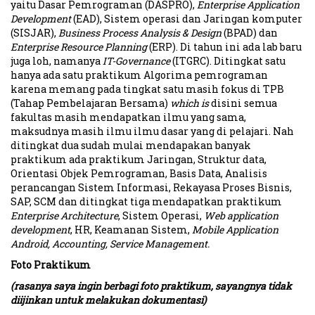
yaitu Dasar Pemrograman (DASPRO),
Enterprise Application
Development
(EAD), Sistem operasi dan Jaringan komputer
(SISJAR),
Business Process Analysis & Design
(BPAD) dan
Enterprise Resource Planning
(ERP). Di tahun ini ada lab baru
juga loh, namanya
IT-Governance
(ITGRC). Ditingkat satu
hanya ada satu praktikum Algorima pemrograman
karena memang pada tingkat satu masih fokus di TPB
(Tahap Pembelajaran Bersama)
which is
disini semua
fakultas masih mendapatkan ilmu yang sama,
maksudnya masih ilmu ilmu dasar yang di pelajari. Nah
ditingkat dua sudah mulai mendapakan banyak
praktikum ada praktikum Jaringan, Struktur data,
Orientasi Objek Pemrograman, Basis Data, Analisis
perancangan Sistem Informasi, Rekayasa Proses Bisnis,
SAP, SCM dan ditingkat tiga mendapatkan praktikum
Enterprise Architecture
, Sistem Operasi,
Web application
development
, HR, Keamanan Sistem,
Mobile Application
Android, Accounting, Service Management.
Foto Praktikum
(rasanya saya ingin berbagi foto praktikum, sayangnya tidak
diijinkan untuk melakukan dokumentasi)