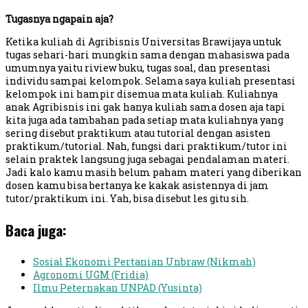
Tugasnya ngapain aja?
Ketika kuliah di Agribisnis Universitas Brawijaya untuk
tugas sehari-hari mungkin sama dengan mahasiswa pada
umumnya yaitu riview buku, tugas soal, dan presentasi
individu sampai kelompok. Selama saya kuliah presentasi
kelompok ini hampir disemua mata kuliah. Kuliahnya
anak Agribisnis ini gak hanya kuliah sama dosen aja tapi
kita juga ada tambahan pada setiap mata kuliahnya yang
sering disebut praktikum atau tutorial dengan asisten
praktikum/tutorial. Nah, fungsi dari praktikum/tutor ini
selain praktek langsung juga sebagai pendalaman materi.
Jadi kalo kamu masih belum paham materi yang diberikan
dosen kamu bisa bertanya ke kakak asistennya di jam
tutor/praktikum ini. Yah, bisa disebut les gitu sih.
Baca juga:
Sosial Ekonomi Pertanian Unbraw (Nikmah)
Agronomi UGM (Fridia)
Ilmu Peternakan UNPAD (Yusinta)