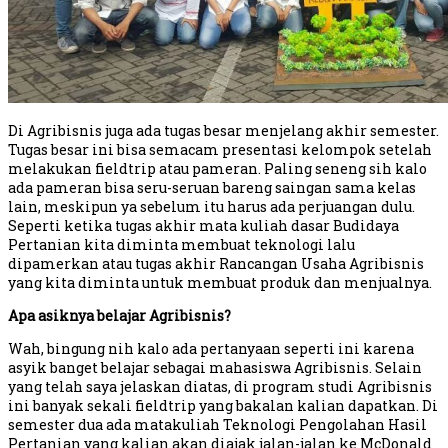
Di Agribisnis juga ada tugas besar menjelang akhir semester.
Tugas besar ini bisa semacam presentasi kelompok setelah
melakukan fieldtrip atau pameran. Paling seneng sih kalo
ada pameran bisa seru-seruan bareng saingan sama kelas
lain, meskipun ya sebelum itu harus ada perjuangan dulu.
Seperti ketika tugas akhir mata kuliah dasar Budidaya
Pertanian kita diminta membuat teknologi lalu
dipamerkan atau tugas akhir Rancangan Usaha Agribisnis
yang kita diminta untuk membuat produk dan menjualnya.
Apa asiknya belajar Agribisnis?
Wah, bingung nih kalo ada pertanyaan seperti ini karena
asyik banget belajar sebagai mahasiswa Agribisnis. Selain
yang telah saya jelaskan diatas, di program studi Agribisnis
ini banyak sekali fieldtrip yang bakalan kalian dapatkan. Di
semester dua ada matakuliah Teknologi Pengolahan Hasil
Pertanian yang kalian akan diajak jalan-jalan ke McDonald