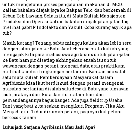
untuk mengetahui proses pengolahan makanan di MCD,
kalian bakalan diajak juga ke Bakpao Telo, dan berkemah di
Kebun Teh Lawang. Selain itu, di Mata Kuliah Manajemen
Produksi dan Operasi kalian bakalan diajak jalan-jalan lagi
melihat pabrik Indolakto dan Yakult. Coba kurang asyik apa
tuh?
Masih kurang? Tenang, sabtu minggu kalian akan lebih seru
dengan jalan-jalan ke Batu. Ada beberapa mata kuliah yang
mengajak kita para mahasiswa agribisnis untuk jalan-jalan
ke Batu hampir disetiap akhir pekan entah itu untuk
wawancara dengan petani, mencari data, atau praktikum
melihat kondisi lingkungan pertanian. Bahkan ada salah
satu mata kuliah Pemberdayaan Masyarakat dalam
Agribisnis kita ikut berdiskusi dengan petani mengenai
masalah pertanian disalah satu desa di Batu yang lumayan
jauh jaraknya dari kota dan itu malam hari dan
pemandangannya bagus banget. Ada juga fieldtrip Usaha
Tani yang buat kita seakan mengikuti Program Jika Aku
Menjadi gitu. Tidur dirumah petani, paginya ikut petani
bercocok tanam.
Lulus jadi Sarjana Agribisnis Mau Jadi Apa?