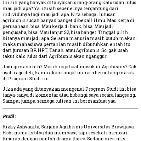
Ini sih yang banyak ditanyakan orang-orang kalo udah lulus
mau jadi apa? Ya, itu sih sebenernya tergantung dari
individunya lagi mau jadi apa. Kita sebagai lulusan
agribisnis sudah banyak banget dibekali ilmu. Mau kerja di
perusahaan, bisa. Mau kerja di bank, bisa. Mau jadi
pengusaha, bisa. Mau lanjut S2, bisa banget. Tinggal pilih
kitanya mau jadi apa. Selama manusia masih butuh makan,
maka mahasiswa pertanian masih dibutuhkan entah itu
dari jurusan BP, HPT, Tanah, atau Agribisnis. So, gak usah
takut kalo lulus dari Agribisnis akan nganggur.
Jadi gimana nih? Masih ragu buat masuk di Agribisnis? Gak
usah ragu deh, kamu akan sangat merasa beruntung masuk
di Program Studi ini.
Jika ada yang ditanyakan mengenai Program Studi ini bisa
tanya-tanya di komentar atau hubungi saya secara langsung.
Sampai jumpa, semoga tulisan ini bermanfaat yaa.
Profil :
Rizky Ashyanita, Sarjana Agribisnis Universitas Brawijaya.
Hobi menulis blog dan membaca, tapi sesekali mencari
hiburan dengan nonton drama Korea. Sedang merintis