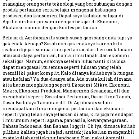
managing orang serta teknologi yang berhubungan dengan
produk pertanian serta belajar mengenai hubungan
produsen dan konsumen. Dapat saya katakan belajar di
Agribisnis hampir sama dengan belajar di Ekonomi,
Akutansi, namun dengan kontes pertanian.
Belajar di Agribisnis itu susah-susah gampang enak tapi ya
gak enak, kenapa? Susah dan gak enaknya karena kita
seakan dijejali semua ilmu pertanian dari bercocok tanam
atau budidaya pertanian, hama, ilmu tanah, dan ekonomi
sekaligus. Namun, enaknya setelah lulus nanti kita bisa
dapat menguasai itu semua seperti lulusan yang telah
memiliki paket komplit. Kalo ditanya kuliahnya hitungan
atau hafalan? Ya, dua-duanya ada. Ada mata kuliah dimana
kita harus menghitung seperti Ekonomi Mikro, Ekonomi
Makro, Ekonomi Produksi, Manajemen Keuangan, dll dan
menghafal seperti Sosiologi Pertanian, Dasar Ilmu Tanah,
Dasar Budidaya Tanaman dll. Di Agribisnis selain
mendapatkan ilmu mengenai pertanian dan ekonomi
seperti yang telah saya jelaskan di atas, kita juga mendapat
ilmu umum seperti agama, pancasila, kewarganegaraan,
Bahasa Indonesia, dan Bahasa Inggris. Oh iya, dimata kuliah
pilihan kalian juga bisa jadi arsitek jika kalian mengambil
mata kuliah arsitekstur landscape. Kan, paket komplit