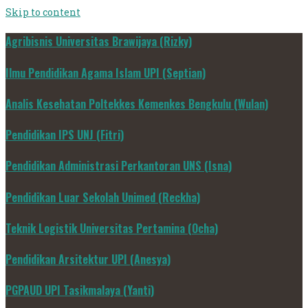
Skip to content
Agribisnis Universitas Brawijaya (Rizky)
Ilmu Pendidikan Agama Islam UPI (Septian)
Analis Kesehatan Poltekkes Kemenkes Bengkulu (Wulan)
Pendidikan IPS UNJ (Fitri)
Pendidikan Administrasi Perkantoran UNS (Isna)
Pendidikan Luar Sekolah Unimed (Reckha)
Teknik Logistik Universitas Pertamina (Ocha)
Pendidikan Arsitektur UPI (Anesya)
PGPAUD UPI Tasikmalaya (Yanti)