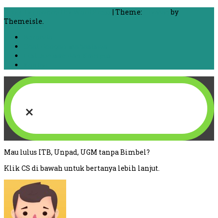
Proudly powered by WordPress
|
Theme:
FlyMag
by
Themeisle.
Beranda
Chat dengan Mahasiswa
List Jurusan dan Kampus
Kontak
×
Mau lulus ITB, Unpad, UGM tanpa Bimbel?
Klik CS di bawah untuk bertanya lebih lanjut.