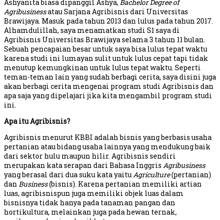
Ashyanita biasa dipanggil Ashya,
Bachelor Degree of
Agribusiness
atau Sarjana Agribisnis dari Universitas
Brawijaya. Masuk pada tahun 2013 dan lulus pada tahun 2017.
Alhamdulillah, saya menamatkan studi S1 saya di
Agribisnis Universitas Brawijaya selama 3 tahun 11 bulan.
Sebuah pencapaian besar untuk saya bisa lulus tepat waktu
karena studi ini lumayan sulit untuk lulus cepat tapi tidak
menutup kemungkinan untuk lulus tepat waktu. Seperti
teman-teman lain yang sudah berbagi cerita, saya disini juga
akan berbagi cerita mengenai program studi Agribisnis dan
apa saja yang dipelajari jika kita mengambil program studi
ini.
Apa itu Agribisnis?
Agribisnis menurut KBBI adalah bisnis yang berbasis usaha
pertanian atau bidang usaha lainnya yang mendukung baik
dari sektor hulu maupun hilir. Agribisnis sendiri
merupakan kata serapan dari Bahasa Inggris
Agribusiness
yang berasal dari dua suku kata yaitu
Agriculture
(pertanian)
dan
Business
(bisnis). Karena pertanian memiliki artian
luas, agribisnispun juga memiliki objek luas dalam
bisnisnya tidak hanya pada tanaman pangan dan
hortikultura, melainkan juga pada hewan ternak,