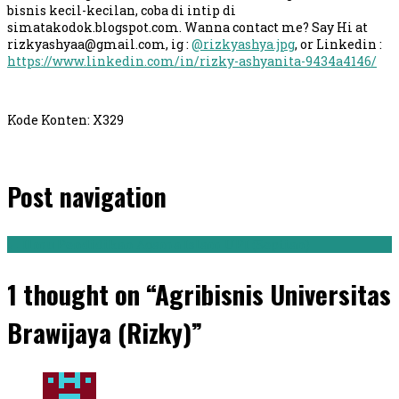
bisnis kecil-kecilan, coba di intip di
simatakodok.blogspot.com. Wanna contact me? Say Hi at
rizkyashyaa@gmail.com
, ig :
@rizkyashya.jpg
, or Linkedin :
https://www.linkedin.com/in/rizky-ashyanita-9434a4146/
Kode Konten: X329
Post navigation
←
Ilmu Pendidikan Agama Islam UPI (Septian)
1 thought on “Agribisnis Universitas
Brawijaya (Rizky)”