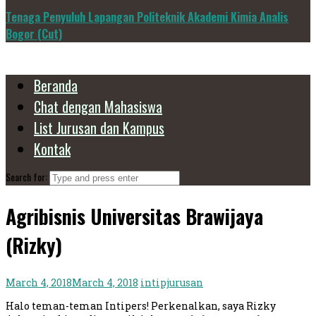
Tenaga Penyuluh Lapangan Politeknik Akademi Kimia Analis
Bogor (Cut)
Beranda
Chat dengan Mahasiswa
List Jurusan dan Kampus
Kontak
Search for:
Agribisnis Universitas Brawijaya
(Rizky)
March 4, 2018
March 4, 2018
intipjurusan
Halo teman-teman Intipers! Perkenalkan, saya Rizky