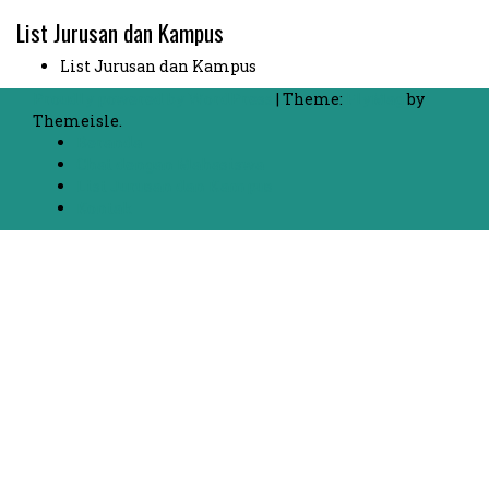
List Jurusan dan Kampus
List Jurusan dan Kampus
Proudly powered by WordPress
|
Theme:
FlyMag
by
Themeisle.
Beranda
Chat dengan Mahasiswa
List Jurusan dan Kampus
Kontak