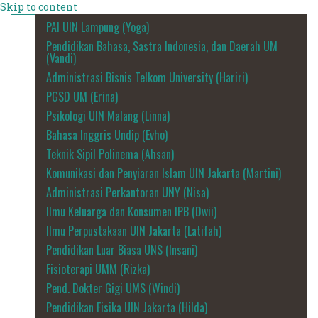
Skip to content
PAI UIN Lampung (Yoga)
Pendidikan Bahasa, Sastra Indonesia, dan Daerah UM
(Vandi)
Administrasi Bisnis Telkom University (Hariri)
PGSD UM (Erina)
Psikologi UIN Malang (Linna)
Bahasa Inggris Undip (Evho)
Teknik Sipil Polinema (Ahsan)
Komunikasi dan Penyiaran Islam UIN Jakarta (Martini)
Administrasi Perkantoran UNY (Nisa)
Ilmu Keluarga dan Konsumen IPB (Dwii)
Ilmu Perpustakaan UIN Jakarta (Latifah)
Pendidikan Luar Biasa UNS (Insani)
Fisioterapi UMM (Rizka)
Pend. Dokter Gigi UMS (Windi)
Pendidikan Fisika UIN Jakarta (Hilda)