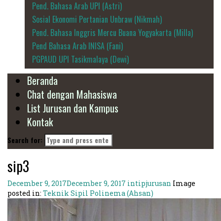
Pend. Bahasa Arab UPI (Astri)
Sosial Ekonomi Pertanian Unbraw (Nikmah)
Pend. Bahasa Inggris Mercu Buana Yogyakarta (Milla)
Pend Bahasa Arab INISA (Fani)
PGPAUD UPI Tasikmalaya (Dewi)
Beranda
Chat dengan Mahasiswa
List Jurusan dan Kampus
Kontak
Search for:
sip3
December 9, 2017
December 9, 2017
intipjurusan
Image
posted in:
Teknik Sipil Polinema (Ahsan)