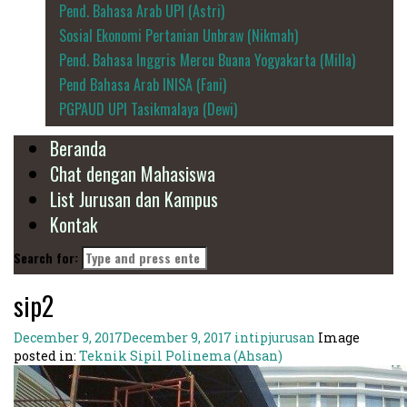
Pend. Bahasa Arab UPI (Astri)
Sosial Ekonomi Pertanian Unbraw (Nikmah)
Pend. Bahasa Inggris Mercu Buana Yogyakarta (Milla)
Pend Bahasa Arab INISA (Fani)
PGPAUD UPI Tasikmalaya (Dewi)
Beranda
Chat dengan Mahasiswa
List Jurusan dan Kampus
Kontak
Search for:
sip2
December 9, 2017
December 9, 2017
intipjurusan
Image
posted in:
Teknik Sipil Polinema (Ahsan)