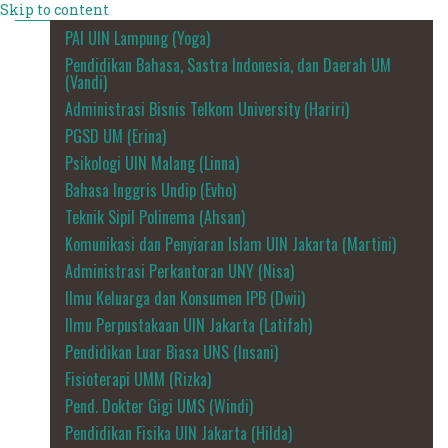
Skip to content
PAI UIN Lampung (Yoga)
Pendidikan Bahasa, Sastra Indonesia, dan Daerah UM
(Vandi)
Administrasi Bisnis Telkom University (Hariri)
PGSD UM (Erina)
Psikologi UIN Malang (Linna)
Bahasa Inggris Undip (Evho)
Teknik Sipil Polinema (Ahsan)
Komunikasi dan Penyiaran Islam UIN Jakarta (Martini)
Administrasi Perkantoran UNY (Nisa)
Ilmu Keluarga dan Konsumen IPB (Dwii)
Ilmu Perpustakaan UIN Jakarta (Latifah)
Pendidikan Luar Biasa UNS (Insani)
Fisioterapi UMM (Rizka)
Pend. Dokter Gigi UMS (Windi)
Pendidikan Fisika UIN Jakarta (Hilda)