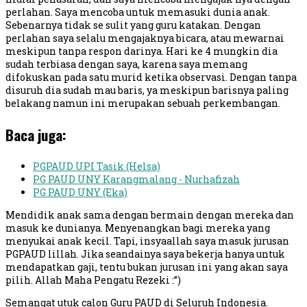
perlahan. Saya mencoba untuk memasuki dunia anak.
Sebenarnya tidak se sulit yang guru katakan. Dengan
perlahan saya selalu mengajaknya bicara, atau mewarnai
meskipun tanpa respon darinya. Hari ke 4 mungkin dia
sudah terbiasa dengan saya, karena saya memang
difokuskan pada satu murid ketika observasi. Dengan tanpa
disuruh dia sudah mau baris, ya meskipun barisnya paling
belakang namun ini merupakan sebuah perkembangan.
Baca juga:
PGPAUD UPI Tasik (Helsa)
PG PAUD UNY Karangmalang - Nurhafizah
PG PAUD UNY (Eka)
Mendidik anak sama dengan bermain dengan mereka dan
masuk ke dunianya. Menyenangkan bagi mereka yang
menyukai anak kecil. Tapi, insyaallah saya masuk jurusan
PGPAUD lillah. Jika seandainya saya bekerja hanya untuk
mendapatkan gaji, tentu bukan jurusan ini yang akan saya
pilih. Allah Maha Pengatu Rezeki :”)
Semangat utuk calon Guru PAUD di Seluruh Indonesia.