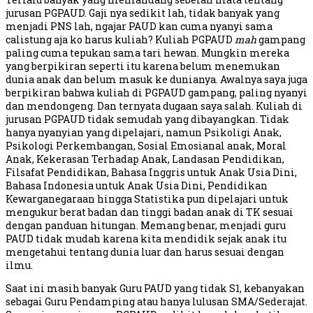
jurusan PGPAUD. Gaji nya sedikit lah, tidak banyak yang
menjadi PNS lah, ngajar PAUD kan cuma nyanyi sama
calistung aja ko harus kuliah? Kuliah PGPAUD
mah
gampang
paling cuma tepukan sama tari hewan. Mungkin mereka
yang berpikiran seperti itu karena belum menemukan
dunia anak dan belum masuk ke dunianya. Awalnya saya juga
berpikiran bahwa kuliah di PGPAUD gampang, paling nyanyi
dan mendongeng. Dan ternyata dugaan saya salah. Kuliah di
jurusan PGPAUD tidak semudah yang dibayangkan. Tidak
hanya nyanyian yang dipelajari, namun Psikoligi Anak,
Psikologi Perkembangan, Sosial Emosianal anak, Moral
Anak, Kekerasan Terhadap Anak, Landasan Pendidikan,
Filsafat Pendidikan, Bahasa Inggris untuk Anak Usia Dini,
Bahasa Indonesia untuk Anak Usia Dini, Pendidikan
Kewarganegaraan hingga Statistika pun dipelajari untuk
mengukur berat badan dan tinggi badan anak di TK sesuai
dengan panduan hitungan. Memang benar, menjadi guru
PAUD tidak mudah karena kita mendidik sejak anak itu
mengetahui tentang dunia luar dan harus sesuai dengan
ilmu.
Saat ini masih banyak Guru PAUD yang tidak S1, kebanyakan
sebagai Guru Pendamping atau hanya lulusan SMA/Sederajat.