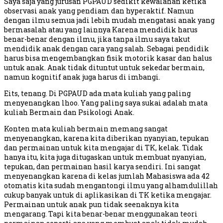
Saya saja yang jurusan PGPAUD sedikit kewalahan ketika
observasi anak yang pendiam dan hyperaktif. Namun
dengan ilmu semua jadi lebih mudah mengatasi anak yang
bermasalah atau yang lainnya Karena mendidik harus
benar-benar dengan ilmu, jika tanpa ilmu saya takut
mendidik anak dengan cara yang salah. Sebagai pendidik
harus bisa mengembangkan fisik motorik kasar dan halus
untuk anak. Anak tidak dituntut untuk sekedar bermain,
namun kognitif anak juga harus di imbangi.
Eits, tenang. Di PGPAUD ada mata kuliah yang paling
menyenangkan lhoo. Yang paling saya sukai adalah mata
kuliah Bermain dan Psikologi Anak.
Konten mata kuliah bermain memang sangat
menyenangkan, karena kita diberikan nyanyian, tepukan
dan permainan untuk kita mengajar di TK, kelak. Tidak
hanya itu, kita juga ditugaskan untuk membuat nyanyian,
tepukan, dan permainan hasil karya sendiri. Ini sangat
menyenangkan karena di kelas jumlah Mahasiswa ada 42
otomatis kita sudah mengantongi ilmu yang alhamdulillah
cukup banyak untuk di aplikasikan di TK ketika mengajar.
Permainan untuk anak pun tidak seenaknya kita
mengarang. Tapi kita benar-benar menggunakan teori