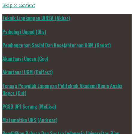
Skip to content
Teknik Lingkungan UINSA (Akbar)
Psikologi Unpad (Oliv)
Pembangunan Sosial Dan Kesejahteraan UGM (Gawat)
Akuntansi Unesa (Geo)
Akuntansi UGM (Belfast)
Tenaga Penyuluh Lapangan Politeknik Akademi Kimia Analis
Bogor (Cut)
PGSD UPI Serang (Mellisa)
Matematika UNS (Andreas)
Pendidikan Bahasa Dan Sastra Indonesia Universitas Riau