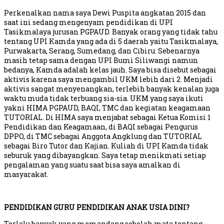
Perkenalkan nama saya Dewi Puspita angkatan 2015 dan
saat ini sedang mengenyam pendidikan di UPI
Tasikmalaya jurusan PGPAUD. Banyak orang yang tidak tahu
tentang UPI Kamda yang ada di 5 daerah yaitu Tasikmalaya,
Purwakarta, Serang, Sumedang, dan Cibiru. Sebenarnya
masih tetap sama dengan UPI Bumi Siliwangi namun
bedanya, Kamda adalah kelas jauh. Saya bisa disebut sebagai
aktivis karena saya mengambil UKM lebih dari 2. Menjadi
aktivis sangat menyenangkan, terlebih banyak kenalan juga
waktu muda tidak terbuang sia-sia. UKM yang saya ikuti
yakni HIMA PGPAUD, BAQI, TMC dan kegiatan keagamaan
TUTORIAL. Di HIMA saya menjabat sebagai Ketua Komisi 1
Pendidikan dan Keagamaan, di BAQI sebagai Pengurus
DPPO, di TMC sebagai Anggota Angklung dan TUTORIAL
sebagai Biro Tutor dan Kajian. Kuliah di UPI Kamda tidak
seburuk yang dibayangkan. Saya tetap menikmati setiap
pengalaman yang suatu saat bisa saya amalkan di
masyarakat.
PENDIDIKAN GURU PENDIDIKAN ANAK USIA DINI?
Terlalu banyak yang memandang sebelah mata tentang