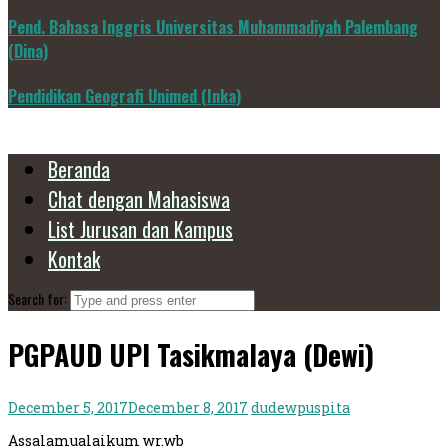
Pend. Bahasa Inggris Universitas Muhammadiyah Palembang
(Dina)
Pendidikan Geografi Unimed (Inka)
Beranda
Chat dengan Mahasiswa
List Jurusan dan Kampus
Kontak
Search for:
PGPAUD UPI Tasikmalaya (Dewi)
December 5, 2017
December 8, 2017
dudewpuspita
Assalamualaikum wr.wb