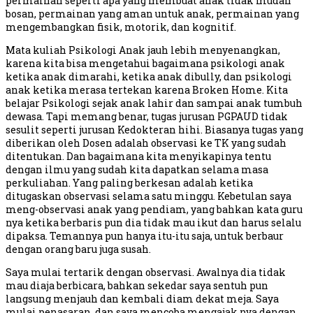
permainan seperti apa yang membuat anak tidak mudah
bosan, permainan yang aman untuk anak, permainan yang
mengembangkan fisik, motorik, dan kognitif.
Mata kuliah Psikologi Anak jauh lebih menyenangkan,
karena kita bisa mengetahui bagaimana psikologi anak
ketika anak dimarahi, ketika anak dibully, dan psikologi
anak ketika merasa tertekan karena Broken Home. Kita
belajar Psikologi sejak anak lahir dan sampai anak tumbuh
dewasa. Tapi memang benar, tugas jurusan PGPAUD tidak
sesulit seperti jurusan Kedokteran hihi. Biasanya tugas yang
diberikan oleh Dosen adalah observasi ke TK yang sudah
ditentukan. Dan bagaimana kita menyikapinya tentu
dengan ilmu yang sudah kita dapatkan selama masa
perkuliahan. Yang paling berkesan adalah ketika
ditugaskan observasi selama satu minggu. Kebetulan saya
meng-observasi anak yang pendiam, yang bahkan kata guru
nya ketika berbaris pun dia tidak mau ikut dan harus selalu
dipaksa. Temannya pun hanya itu-itu saja, untuk berbaur
dengan orang baru juga susah.
Saya mulai tertarik dengan observasi. Awalnya dia tidak
mau diaja berbicara, bahkan sekedar saya sentuh pun
langsung menjauh dan kembali diam dekat meja. Saya
mulai penasaran, dan saya mencoba mengajak nya dengan