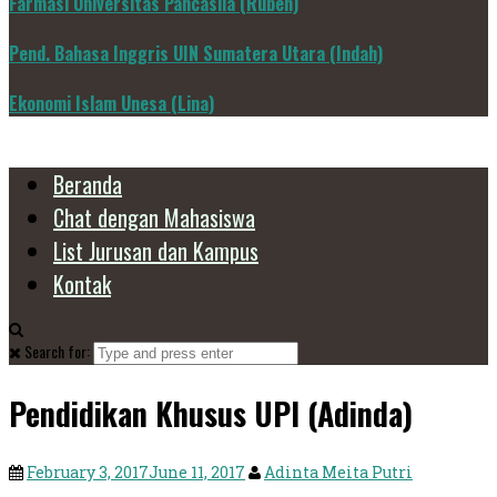
Farmasi Universitas Pancasila (Ruben)
Pend. Bahasa Inggris UIN Sumatera Utara (Indah)
Ekonomi Islam Unesa (Lina)
Beranda
Chat dengan Mahasiswa
List Jurusan dan Kampus
Kontak
Search for:
Pendidikan Khusus UPI (Adinda)
February 3, 2017
June 11, 2017
Adinta Meita Putri