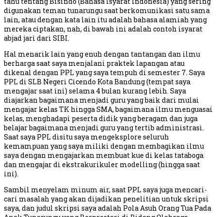
tahu tentang Bisindo (Bahasa Isyarat Indonesia) yang sering
digunakan teman tunarungu saat berkomunikasi satu sama
lain, atau dengan kata lain itu adalah bahasa alamiah yang
mereka ciptakan, nah, di bawah ini adalah contoh isyarat
abjad jari dari SIBI.
Hal menarik lain yang enuh dengan tantangan dan ilmu
berharga saat saya menjalani praktek lapangan atau
dikenal dengan PPL yang saya tempuh di semester 7. Saya
PPL di SLB Negeri Cicendo Kota Bandung (tempat saya
mengajar saat ini) selama 4 bulan kurang lebih. Saya
diajarkan bagaimana menjadi guru yang baik dari mulai
mengajar kelas TK hingga SMA, bagaimana ilmu menguasai
kelas, menghadapi peserta didik yang beragam dan juga
belajar bagaimana menjadi guru yang tertib administrasi.
Saat saya PPL disitu saya mengeksplore seluruh
kemampuan yang saya miliki dengan membagikan ilmu
saya dengan mengajarkan membuat kue di kelas tataboga
dan mengajar di ekstrakurikuler modelling (hingga saat
ini).
Sambil menyelam minum air, saat PPL saya juga mencari-
cari masalah yang akan dijadikan penelitian untuk skripsi
saya, dan judul skripsi saya adalah Pola Asuh Orang Tua Pada