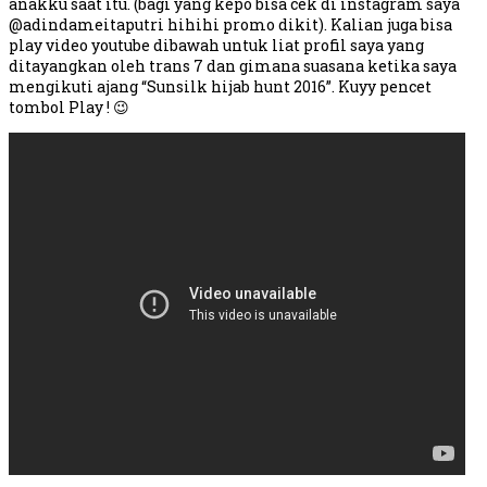
anakku saat itu. (bagi yang kepo bisa cek di instagram saya
@adindameitaputri hihihi promo dikit). Kalian juga bisa
play video youtube dibawah untuk liat profil saya yang
ditayangkan oleh trans 7 dan gimana suasana ketika saya
mengikuti ajang “Sunsilk hijab hunt 2016”. Kuyy pencet
tombol Play ! 😉