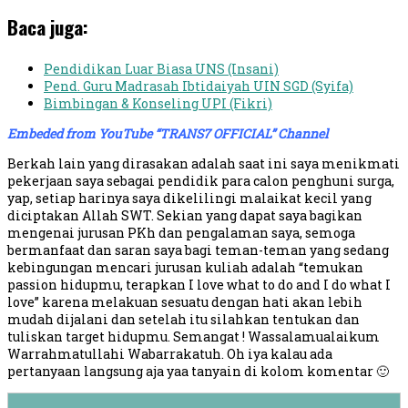
Baca juga:
Pendidikan Luar Biasa UNS (Insani)
Pend. Guru Madrasah Ibtidaiyah UIN SGD (Syifa)
Bimbingan & Konseling UPI (Fikri)
Embeded from YouTube “TRANS7 OFFICIAL” Channel
Berkah lain yang dirasakan adalah saat ini saya menikmati
pekerjaan saya sebagai pendidik para calon penghuni surga,
yap, setiap harinya saya dikelilingi malaikat kecil yang
diciptakan Allah SWT. Sekian yang dapat saya bagikan
mengenai jurusan PKh dan pengalaman saya, semoga
bermanfaat dan saran saya bagi teman-teman yang sedang
kebingungan mencari jurusan kuliah adalah “temukan
passion hidupmu, terapkan I love what to do and I do what I
love” karena melakuan sesuatu dengan hati akan lebih
mudah dijalani dan setelah itu silahkan tentukan dan
tuliskan target hidupmu. Semangat ! Wassalamualaikum
Warrahmatullahi Wabarrakatuh. Oh iya kalau ada
pertanyaan langsung aja yaa tanyain di kolom komentar 🙂