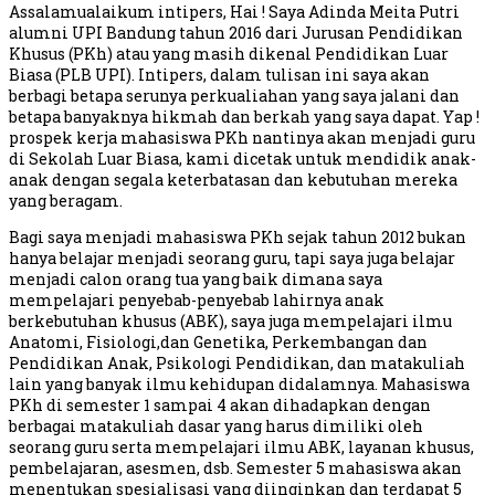
Assalamualaikum intipers, Hai ! Saya Adinda Meita Putri
alumni UPI Bandung tahun 2016 dari Jurusan Pendidikan
Khusus (PKh) atau yang masih dikenal Pendidikan Luar
Biasa (PLB UPI). Intipers, dalam tulisan ini saya akan
berbagi betapa serunya perkualiahan yang saya jalani dan
betapa banyaknya hikmah dan berkah yang saya dapat. Yap !
prospek kerja mahasiswa PKh nantinya akan menjadi guru
di Sekolah Luar Biasa, kami dicetak untuk mendidik anak-
anak dengan segala keterbatasan dan kebutuhan mereka
yang beragam.
Bagi saya menjadi mahasiswa PKh sejak tahun 2012 bukan
hanya belajar menjadi seorang guru, tapi saya juga belajar
menjadi calon orang tua yang baik dimana saya
mempelajari penyebab-penyebab lahirnya anak
berkebutuhan khusus (ABK), saya juga mempelajari ilmu
Anatomi, Fisiologi,dan Genetika, Perkembangan dan
Pendidikan Anak, Psikologi Pendidikan, dan matakuliah
lain yang banyak ilmu kehidupan didalamnya. Mahasiswa
PKh di semester 1 sampai 4 akan dihadapkan dengan
berbagai matakuliah dasar yang harus dimiliki oleh
seorang guru serta mempelajari ilmu ABK, layanan khusus,
pembelajaran, asesmen, dsb. Semester 5 mahasiswa akan
menentukan spesialisasi yang diinginkan dan terdapat 5