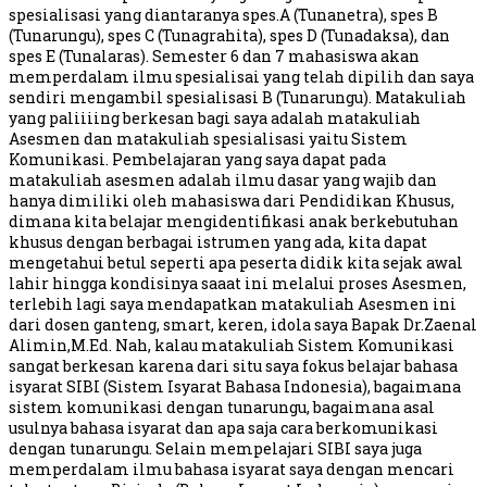
spesialisasi yang diantaranya spes.A (Tunanetra), spes B
(Tunarungu), spes C (Tunagrahita), spes D (Tunadaksa), dan
spes E (Tunalaras). Semester 6 dan 7 mahasiswa akan
memperdalam ilmu spesialisai yang telah dipilih dan saya
sendiri mengambil spesialisasi B (Tunarungu). Matakuliah
yang paliiiing berkesan bagi saya adalah matakuliah
Asesmen dan matakuliah spesialisasi yaitu Sistem
Komunikasi. Pembelajaran yang saya dapat pada
matakuliah asesmen adalah ilmu dasar yang wajib dan
hanya dimiliki oleh mahasiswa dari Pendidikan Khusus,
dimana kita belajar mengidentifikasi anak berkebutuhan
khusus dengan berbagai istrumen yang ada, kita dapat
mengetahui betul seperti apa peserta didik kita sejak awal
lahir hingga kondisinya saaat ini melalui proses Asesmen,
terlebih lagi saya mendapatkan matakuliah Asesmen ini
dari dosen ganteng, smart, keren, idola saya Bapak Dr.Zaenal
Alimin,M.Ed. Nah, kalau matakuliah Sistem Komunikasi
sangat berkesan karena dari situ saya fokus belajar bahasa
isyarat SIBI (Sistem Isyarat Bahasa Indonesia), bagaimana
sistem komunikasi dengan tunarungu, bagaimana asal
usulnya bahasa isyarat dan apa saja cara berkomunikasi
dengan tunarungu. Selain mempelajari SIBI saya juga
memperdalam ilmu bahasa isyarat saya dengan mencari