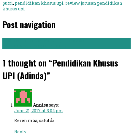
putri
,
pendidikan khusus upi
,
review jurusan pendidikan
khusus upi
Post navigation
←
Manajemen Aset Polban (Fathimah)
Pendidikan Biologi UPI (Ai)
→
1 thought on “Pendidikan Khusus
UPI (Adinda)”
Annisa
says:
June 21, 2017 at 3:04 pm
Keren mba, salut👍
Reply