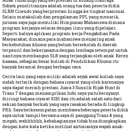
Anak Tunarungu yang Berprestasi di Bidang Olahraga.
Subjek penelitiannya adalah orang tua dan peserta didik
SLBN Cicendo yang berprestasi hingga ke tingkat nasional.
Selain matakuliah dan pengalaman PPL yang menarik,
jurusan saya juga memiliki Himpunan Mahasiswa dimana
program kerjanya selaras dengan ilmu yang dipelajari.
Seperti halnya aplikasi program kerja Pengabdian Pada
Masyarakat, dimana para mahasiswa menjaring anak
berkebutuhan khusus yang belum bersekolah di daerah
terpencil dan bekerjasama dengan lembaga setempat untuk
nantinya membangun SLB yang terjangkau oleh anak. Keren
kaaaan, sebagian besar kuliah di Pendidikan Khusus itu
banyak beramal dengan berbagai cara.
Cerita lain yang saya miliki adalah sejak awal kuliah saya
sudah tertarik dengan bahasa isyarat yang oleh karenanya
saya dapat meraih prestasi Juara 3 Sunsilk Hijab Hunt di
Trans 7 dengan menampilkan hobi saya yaitu bernyanyi
diiringi bahasa isyarat SIBI dan itu adalah salah satu dari
sekian banyak berkah yang saya rasakan berada di lingkup
PKh. Saya berkesempatan membawa beberapa peserta didik
saya untuk tampil bersama saya di panggung Trans & yang
megah, wahhhhhh, kebahagiannya tidak bisa diungkapkan
dengan kata-kata ketika melihat antusiasnya wajah anak-