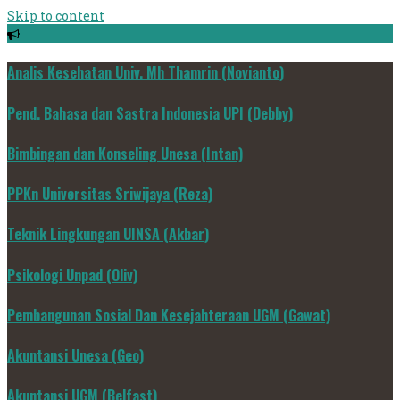
Skip to content
Analis Kesehatan Univ. Mh Thamrin (Novianto)
Pend. Bahasa dan Sastra Indonesia UPI (Debby)
Bimbingan dan Konseling Unesa (Intan)
PPKn Universitas Sriwijaya (Reza)
Teknik Lingkungan UINSA (Akbar)
Psikologi Unpad (Oliv)
Pembangunan Sosial Dan Kesejahteraan UGM (Gawat)
Akuntansi Unesa (Geo)
Akuntansi UGM (Belfast)