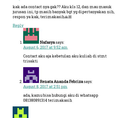
kak ada contact nya gak?? Aku kls 12, dan mau masuk
jurusan ini, tp masih banyak bgt yg dipertanyakan nih,
respon ya kak, terimakasih🙏🏼
Reply
Nafasya
says:
August 6, 2017 at 9:52 am
Contact aku aja kebetulan aku kuliah di stmt
trisakti
Renata Ananda Febriza
says:
August 8, 2017 at 2:51 pm
ada, kamu bisa hubungi aku di whatsapp
081380891314 terimakasih