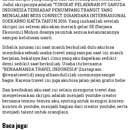
Judul skripsinya adalah “TINGKAT PELAYANAN PT GARUDA
INDONESIA TERHADAP PENUMPANG TRANSIT YANG
MENGALAMI MISS CONNECT DIBANDARA INTERNASIONAL
SOEKARNO HATTA TAHUN 2016. Yang inshaallah setelah
skripsi ini selesai aku akan meraih gelar SE (Sarjana
Ekonomi) Mohon doanya ya untuk semua kelancarannya
sampai kelulusan nanti.
Dibalik jurusan ini saat masih berkuliah dulu aku bisa
membuka sebuah usaha travel yang sampai saat ini masih
berjalan, bekalnya dari ilmu yang aku dapatkan sedikit
demi sedikit saat berkuliah. Usaha itu bernama
“RENAANANDA TRAVEL INDONESIA” (Instagram :
@renatravelid) yang alhamdullilah incomenya sangat
bagus. Karena travel ini juga aku bisa jalan-jalan gratis hehe
Dan kesibukan aku saat ini selain mengurus travel dan
menyelesaikan skripsi adalah menjadi youtube creator
bersama temen-temen aku, syuting untuk mengisi konten-
konten di youtube, menjadi bagian dari creator youtube, serta
menjadi talent untuk oranglain.
Baca juga: