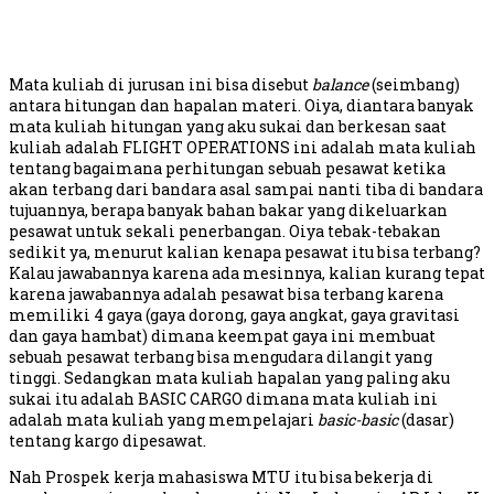
Mata kuliah di jurusan ini bisa disebut
balance
(seimbang)
antara hitungan dan hapalan materi. Oiya, diantara banyak
mata kuliah hitungan yang aku sukai dan berkesan saat
kuliah adalah FLIGHT OPERATIONS ini adalah mata kuliah
tentang bagaimana perhitungan sebuah pesawat ketika
akan terbang dari bandara asal sampai nanti tiba di bandara
tujuannya, berapa banyak bahan bakar yang dikeluarkan
pesawat untuk sekali penerbangan. Oiya tebak-tebakan
sedikit ya, menurut kalian kenapa pesawat itu bisa terbang?
Kalau jawabannya karena ada mesinnya, kalian kurang tepat
karena jawabannya adalah pesawat bisa terbang karena
memiliki 4 gaya (gaya dorong, gaya angkat, gaya gravitasi
dan gaya hambat) dimana keempat gaya ini membuat
sebuah pesawat terbang bisa mengudara dilangit yang
tinggi. Sedangkan mata kuliah hapalan yang paling aku
sukai itu adalah BASIC CARGO dimana mata kuliah ini
adalah mata kuliah yang mempelajari
basic-basic
(dasar)
tentang kargo dipesawat.
Nah Prospek kerja mahasiswa MTU itu bisa bekerja di