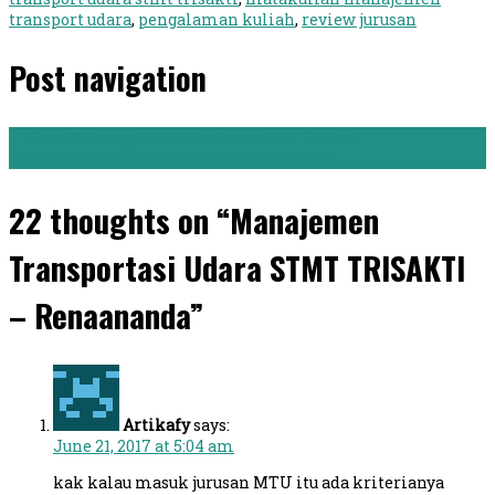
transport udara
,
pengalaman kuliah
,
review jurusan
Post navigation
←
Ilmu Keluarga dan Konsumen IPB - Ghina
Kesehatan Lingkungan Poltekkes (Hawa)
→
22 thoughts on “Manajemen
Transportasi Udara STMT TRISAKTI
– Renaananda”
Artikafy
says:
June 21, 2017 at 5:04 am
kak kalau masuk jurusan MTU itu ada kriterianya