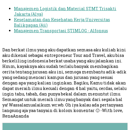
Manajemen Logistik dan Material STMT Trisakti
Jakarta (Alya)
Keselamatan dan Kesehatan Kerja Universitas
Balikpapan (Aji)
Manajemen Transportasi STIMLOG - Alfonsus
Dan berkat ilmu yang aku dapatkan semasa aku kuliah kini
aku dikenal sebagai entrepreneur Tour and Travel, aku bisa
berkeliling indonesia berkat usaha yang aku jalankan ini.
Hmm, kayaknya aku sudah terlalu banyak membagikan
cerita tentang jurusan aku ini, semoga membantu adik-adik
yang sedang mencari kampus dan jurusan yang sesuai
dengan apa yang kalian inginkan. Bagiku, Kamu tidak akan
dapat meraih ilmu kecuali dengan 4 hal yaitu, cerdas, selalu
ingin tahu, tabah, dan punya bekal dalam menuntut ilmu.
Semangat untuk meraih ilmu yang banyak dari segala hal
ya! Wassalamualaikum wr.wb. Oh iya kalau ada pertanyaan
langsung aja yaa tanyain di kolom komentar 🙂 -With love,
RenaAnanda