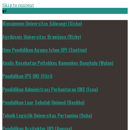
Skip to content
Manajemen Universitas Siliwangi (Siska)
Agribisnis Universitas Brawijaya (Rizky)
Ilmu Pendidikan Agama Islam UPI (Septian)
Analis Kesehatan Poltekkes Kemenkes Bengkulu (Wulan)
Pendidikan IPS UNJ (Fitri)
Pendidikan Administrasi Perkantoran UNS (Isna)
Pendidikan Luar Sekolah Unimed (Reckha)
Teknik Logistik Universitas Pertamina (Ocha)
Pendidikan Arsitektur UPI (Anesya)