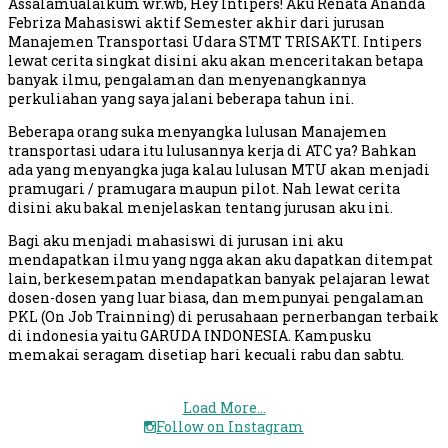
Assalamualaikum wr.wb, Hey Intipers! Aku Renata Ananda
Febriza Mahasiswi aktif Semester akhir dari jurusan
Manajemen Transportasi Udara STMT TRISAKTI. Intipers
lewat cerita singkat disini aku akan menceritakan betapa
banyak ilmu, pengalaman dan menyenangkannya
perkuliahan yang saya jalani beberapa tahun ini.
Beberapa orang suka menyangka lulusan Manajemen
transportasi udara itu lulusannya kerja di ATC ya? Bahkan
ada yang menyangka juga kalau lulusan MTU akan menjadi
pramugari / pramugara maupun pilot. Nah lewat cerita
disini aku bakal menjelaskan tentang jurusan aku ini.
Bagi aku menjadi mahasiswi di jurusan ini aku
mendapatkan ilmu yang ngga akan aku dapatkan ditempat
lain, berkesempatan mendapatkan banyak pelajaran lewat
dosen-dosen yang luar biasa, dan mempunyai pengalaman
PKL (On Job Trainning) di perusahaan pernerbangan terbaik
di indonesia yaitu GARUDA INDONESIA. Kampusku
memakai seragam disetiap hari kecuali rabu dan sabtu.
Load More...
Follow on Instagram