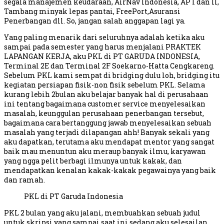
segala manajemen keudaraan, AirNav Indonesia, AP I dan II,
Tambang minyak lepas pantai, FreePort,Asuransi
Penerbangan dll. So, jangan salah anggapan lagi ya.
Yang paling menarik dari seluruhnya adalah ketika aku
sampai pada semester yang harus menjalani PRAKTEK
LAPANGAN KERJA, aku PKL di PT GARUDA INDONESIA,
Terminal 2E dan Terminal 2F Soekarno-Hatta Cengkareng.
Sebelum PKL kami sempat di bridging dulu loh, bridging itu
kegiatan persiapan fisik-non fisik sebelum PKL. Selama
kurang lebih 2bulan aku belajar banyak hal di perusahaan
ini tentang bagaimana customer service menyelesaikan
masalah, keunggulan perusahaan penerbangan tersebut,
bagaimana cara bertanggung jawab menyelesaikan sebuah
masalah yang terjadi dilapangan ahh! Banyak sekali yang
aku dapatkan, terutama aku mendapat mentor yang sangat
baik mau menuntun aku meraup banyak ilmu, karyawan
yang ngga pelit berbagi ilmunya untuk kakak, dan
mendapatkan kenalan kakak-kakak pegawainya yang baik
dan ramah.
PKL di PT Garuda Indonesia
PKL 2 bulan yang aku jalani, membuahkan sebuah judul
untuk skripsi yang sampai saat ini sedang aku selesailan.