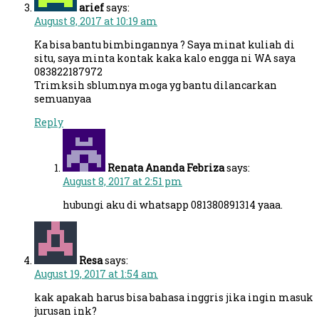
arief
says:
August 8, 2017 at 10:19 am
Ka bisa bantu bimbingannya ? Saya minat kuliah di
situ, saya minta kontak kaka kalo engga ni WA saya
083822187972
Trimksih sblumnya moga yg bantu dilancarkan
semuanyaa
Reply
Renata Ananda Febriza
says:
August 8, 2017 at 2:51 pm
hubungi aku di whatsapp 081380891314 yaaa.
Resa
says:
August 19, 2017 at 1:54 am
kak apakah harus bisa bahasa inggris jika ingin masuk
jurusan ink?