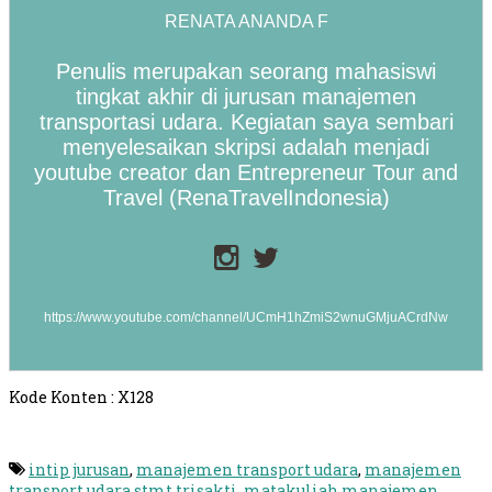
RENATA ANANDA F
Penulis merupakan seorang mahasiswi
tingkat akhir di jurusan manajemen
transportasi udara. Kegiatan saya sembari
menyelesaikan skripsi adalah menjadi
youtube creator dan Entrepreneur Tour and
Travel (RenaTravelIndonesia)
https://www.youtube.com/channel/UCmH1hZmiS2wnuGMjuACrdNw
Kode Konten : X128
intip jurusan
,
manajemen transport udara
,
manajemen
transport udara stmt trisakti
,
matakuliah manajemen