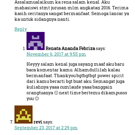
Assalamualaikum ka rena salam kenal. Aku
mahasiswi stmt jurusan mlm angkatan 2016. Terima
kasih ceritanya sangat bermanfaat. Semoga lancar ya
ka untuk sidangnya nanti.
Reply
Renata Ananda Febriza
says:
November 6, 2017 at 9:55 pm
Heyyy salam kenal juga sayang maaf aku baru
baca komentar kamu. Alhamdullilah kalau
bermanfaat. Thankyou bgtbgtbgt power spirit
dari kamu berarti bgt buat aku. Semangat juga
kuliahnya yaaa cumlaude yaaa banggain
orangtuanya 🙂 next time bertemu dikampusss
yuu 🙂
revi
says:
September 23, 2017 at 2:29 pm