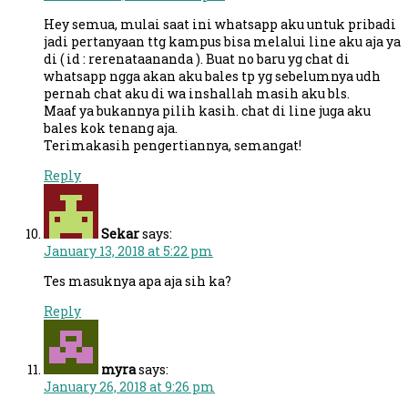
Hey semua, mulai saat ini whatsapp aku untuk pribadi
jadi pertanyaan ttg kampus bisa melalui line aku aja ya
di ( id : rerenataananda ). Buat no baru yg chat di
whatsapp ngga akan aku bales tp yg sebelumnya udh
pernah chat aku di wa inshallah masih aku bls.
Maaf ya bukannya pilih kasih. chat di line juga aku
bales kok tenang aja.
Terimakasih pengertiannya, semangat!
Reply
Sekar
says:
January 13, 2018 at 5:22 pm
Tes masuknya apa aja sih ka?
Reply
myra
says:
January 26, 2018 at 9:26 pm