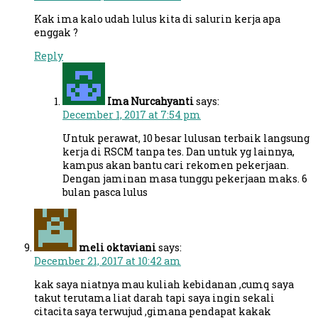
Kak ima kalo udah lulus kita di salurin kerja apa
enggak ?
Reply
Ima Nurcahyanti
says:
December 1, 2017 at 7:54 pm
Untuk perawat, 10 besar lulusan terbaik langsung
kerja di RSCM tanpa tes. Dan untuk yg lainnya,
kampus akan bantu cari rekomen pekerjaan.
Dengan jaminan masa tunggu pekerjaan maks. 6
bulan pasca lulus
meli oktaviani
says:
December 21, 2017 at 10:42 am
kak saya niatnya mau kuliah kebidanan ,cumq saya
takut terutama liat darah tapi saya ingin sekali
citacita saya terwujud ,gimana pendapat kakak