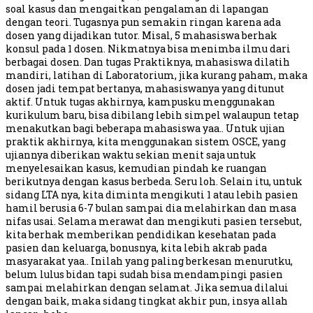
soal kasus dan mengaitkan pengalaman di lapangan
dengan teori. Tugasnya pun semakin ringan karena ada
dosen yang dijadikan tutor. Misal, 5 mahasiswa berhak
konsul pada 1 dosen. Nikmatnya bisa menimba ilmu dari
berbagai dosen. Dan tugas Praktiknya, mahasiswa dilatih
mandiri, latihan di Laboratorium, jika kurang paham, maka
dosen jadi tempat bertanya, mahasiswanya yang ditunut
aktif. Untuk tugas akhirnya, kampusku menggunakan
kurikulum baru, bisa dibilang lebih simpel walaupun tetap
menakutkan bagi beberapa mahasiswa yaa.. Untuk ujian
praktik akhirnya, kita menggunakan sistem OSCE, yang
ujiannya diberikan waktu sekian menit saja untuk
menyelesaikan kasus, kemudian pindah ke ruangan
berikutnya dengan kasus berbeda. Seru loh. Selain itu, untuk
sidang LTA nya, kita diminta mengikuti 1 atau lebih pasien
hamil berusia 6-7 bulan sampai dia melahirkan dan masa
nifas usai. Selama merawat dan mengikuti pasien tersebut,
kita berhak memberikan pendidikan kesehatan pada
pasien dan keluarga, bonusnya, kita lebih akrab pada
masyarakat yaa.. Inilah yang paling berkesan menurutku,
belum lulus bidan tapi sudah bisa mendampingi pasien
sampai melahirkan dengan selamat. Jika semua dilalui
dengan baik, maka sidang tingkat akhir pun, insya allah