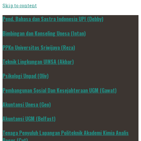
Skip to content
Pend. Bahasa dan Sastra Indonesia UPI (Debby)
Bimbingan dan Konseling Unesa (Intan)
PPKn Universitas Sriwijaya (Reza)
Teknik Lingkungan UINSA (Akbar)
Psikologi Unpad (Oliv)
Pembangunan Sosial Dan Kesejahteraan UGM (Gawat)
Akuntansi Unesa (Geo)
Akuntansi UGM (Belfast)
Tenaga Penyuluh Lapangan Politeknik Akademi Kimia Analis
Bogor (Cut)