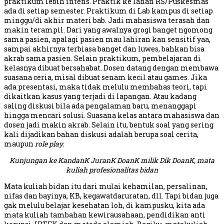
praktikum lebih intens. Praktik ke lahan RS/Puskesmas
ada di setiap semester. Praktikum di Lab kampus di setiap
minggu/di akhir materi bab. Jadi mahasiswa terasah dan
makin terampil. Dari yang awalnya grogi banget ngomong
sama pasien, apalagi pasien mau lahiran kan sensitif yaa,
sampai akhirnya terbiasa banget dan luwes, bahkan bisa
akrab sama pasien. Selain praktikum, pembelajaran di
kelasnya dibuat bersahabat. Dosen datang dengan membawa
suasana ceria, misal dibuat senam kecil atau games. Jika
ada presentasi, maka tidak melulu membahas teori, tapi
dikaitkan kasus yang terjadi di lapangan. Atau kadang
saling diskusi bila ada pengalaman baru, menanggapi
hingga mencari solusi. Suasana kelas antara mahasiswa dan
dosen jadi makin akrab. Selain itu, bentuk soal yang sering
kali dijadikan bahan diskusi adalah berupa soal cerita,
maupun
role play.
Kunjungan ke KandanK JuranK DoanK milik Dik DoanK, mata
kuliah profesionalitas bidan
Mata kuliah bidan itu dari mulai kehamilan, persalinan,
nifas dan bayinya, KB, kegawatdaruratan, dll. Tapi bidan juga
gak melulu belajar kesehatan loh, di kampusku, kita ada
mata kuliah tambahan kewirausahaan, pendidikan anti