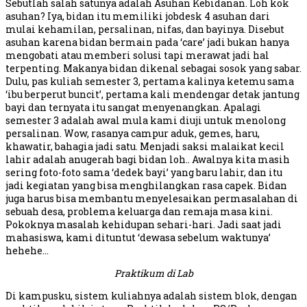
Sebutlah salah satunya adalah Asuhan Kebidanan. Loh kok
asuhan? Iya, bidan itu memiliki jobdesk 4 asuhan dari
mulai kehamilan, persalinan, nifas, dan bayinya. Disebut
asuhan karena bidan bermain pada ‘care’ jadi bukan hanya
mengobati atau memberi solusi tapi merawat jadi hal
terpenting. Makanya bidan dikenal sebagai sosok yang sabar.
Dulu, pas kuliah semester 3, pertama kalinya ketemu sama
‘ibu berperut buncit’, pertama kali mendengar detak jantung
bayi dan ternyata itu sangat menyenangkan. Apalagi
semester 3 adalah awal mula kami diuji untuk menolong
persalinan. Wow, rasanya campur aduk, gemes, haru,
khawatir, bahagia jadi satu. Menjadi saksi malaikat kecil
lahir adalah anugerah bagi bidan loh.. Awalnya kita masih
sering foto-foto sama ‘dedek bayi’ yang baru lahir, dan itu
jadi kegiatan yang bisa menghilangkan rasa capek. Bidan
juga harus bisa membantu menyelesaikan permasalahan di
sebuah desa, problema keluarga dan remaja masa kini.
Pokoknya masalah kehidupan sehari-hari. Jadi saat jadi
mahasiswa, kami dituntut ‘dewasa sebelum waktunya’
hehehe…
Praktikum di Lab
Di kampusku, sistem kuliahnya adalah sistem blok, dengan