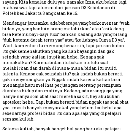
sayang. Kita kenalan dulu yaa, namaku Ima, aku bukan lagi
mahasiswa, tapi alumni dari jurusan D3 Kebidanan di
Poltekkes Jakarta 3 angkatan ke 16.
Mendengar jurusanku, ada beberapa yang berkomentar, “wah
bidan ya, yang bantuin orang melahirkan” atau “asik dong
bisa ketemu bayi-bayi lucu” bahkan kadang ada yang bilang
“duh ketemu darah terus yaa” atau “kuliahnya Cuma D3 ya”.
Wait, komentar itu memang benar sih, tapi jurusan bidan
itu gak semenakutkan yang kalian bayangin dan gak
seindah yang kalian impikan hehe.. Kenapa gak
menakutkan? Karena bidan itu bukan melulu soal
melahirkan dan darah dimana-mana, bidan itu multi
talenta. Kenapa gak seindah itu? gak indah bukan berarti
gak menyenangkan ya. Nggak indah karena kalian bisa
menangis haru melihat perjuangan seorang perempuan
diantara hidup dan matinya. Kadang, ada orang juga yang
nanya-nanya soal obat saat mereka sakit, hey aku bukan
apoteker hehe.. Tapi bukan berarti bidan nggak tau soal obat
yaa.. masih banyak masyarakat yang belum tau betul apa
sebenarnya profesi bidan itu dan apa saja yang dipelajari
semasa kuliah.
Selama kuliah, banyak banget hal yang baru aku pelajari.