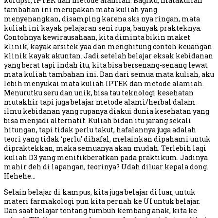
korupsi, IPTEK dan metode alamiah. Bagiku, matakuliah
tambahan ini merupakan mata kuliah yang
menyenangkan, disamping karena sks nya ringan, mata
kuliah ini kayak pelajaran seni rupa, banyak prakteknya.
Contohnya kewirausahaan, kita diminta bikin maket
klinik, kayak arsitek yaa dan menghitung contoh keuangan
klinik kayak akuntan. Jadi setelah belajar eksak kebidanan
yang berat tapi indah itu, kita bisa bersenang-senang lewat
mata kuliah tambahan ini. Dan dari semua mata kuliah, aku
lebih menyukai mata kuliah IPTEK dan metode alamiah.
Menurutku seru dan unik, bisa tau teknologi kesehatan
mutakhir tapi juga belajar metode alami/herbal dalam
ilmu kebidanan yang rupanya diakui dunia kesehatan yang
bisa menjadi alternatif. Kuliah bidan itu jarang sekali
hitungan, tapi tidak perlu takut, hafalannya juga adalah
teori yang tidak ‘perlu’ dihafal, melainkan dipahami untuk
dipraktekkan, maka semuanya akan mudah. Terlebih lagi
kuliah D3 yang menitikberatkan pada praktikum. Jadinya
mahir deh di lapangan, teorinya? Udah diluar kepala dong.
Hehehe…
Selain belajar di kampus, kita juga belajar di luar, untuk
materi farmakologi pun kita pernah ke UI untuk belajar.
Dan saat belajar tentang tumbuh kembang anak, kita ke