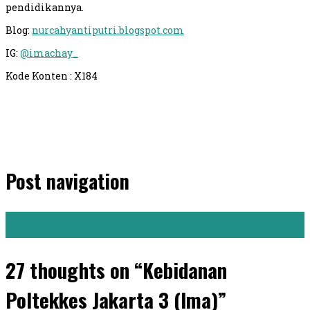
pendidikannya.
Blog:
nurcahyantiputri.blogspot.com
IG:
@imachay_
Kode Konten : X184
Post navigation
←
Teknik Kimia UMS (Anniza)
Psikologi Unnes (Adebba)
→
27 thoughts on “Kebidanan
Poltekkes Jakarta 3 (Ima)”