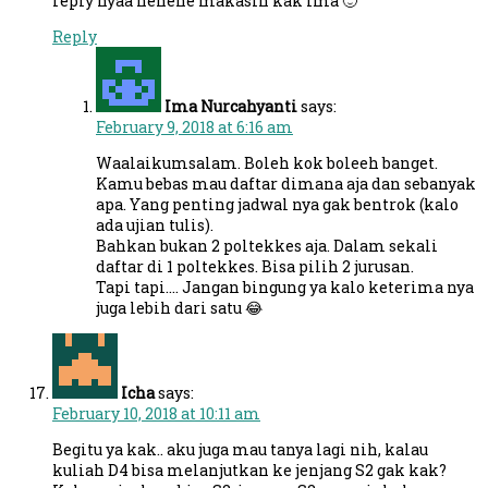
reply nyaa hehehe makasih kak Ima 🙂
Reply
Ima Nurcahyanti
says:
February 9, 2018 at 6:16 am
Waalaikumsalam. Boleh kok boleeh banget.
Kamu bebas mau daftar dimana aja dan sebanyak
apa. Yang penting jadwal nya gak bentrok (kalo
ada ujian tulis).
Bahkan bukan 2 poltekkes aja. Dalam sekali
daftar di 1 poltekkes. Bisa pilih 2 jurusan.
Tapi tapi…. Jangan bingung ya kalo keterima nya
juga lebih dari satu 😂
Icha
says:
February 10, 2018 at 10:11 am
Begitu ya kak.. aku juga mau tanya lagi nih, kalau
kuliah D4 bisa melanjutkan ke jenjang S2 gak kak?