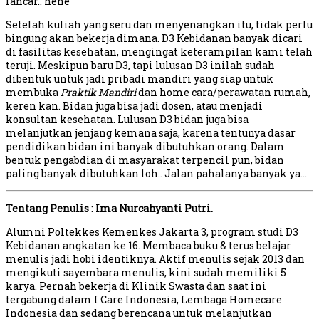
lancar.. hehe
Setelah kuliah yang seru dan menyenangkan itu, tidak perlu
bingung akan bekerja dimana. D3 Kebidanan banyak dicari
di fasilitas kesehatan, mengingat keterampilan kami telah
teruji. Meskipun baru D3, tapi lulusan D3 inilah sudah
dibentuk untuk jadi pribadi mandiri yang siap untuk
membuka
Praktik Mandiri
dan home cara/perawatan rumah,
keren kan. Bidan juga bisa jadi dosen, atau menjadi
konsultan kesehatan. Lulusan D3 bidan juga bisa
melanjutkan jenjang kemana saja, karena tentunya dasar
pendidikan bidan ini banyak dibutuhkan orang. Dalam
bentuk pengabdian di masyarakat terpencil pun, bidan
paling banyak dibutuhkan loh.. Jalan pahalanya banyak ya…
Tentang Penulis : Ima Nurcahyanti Putri.
Alumni Poltekkes Kemenkes Jakarta 3, program studi D3
Kebidanan angkatan ke 16. Membaca buku & terus belajar
menulis jadi hobi identiknya. Aktif menulis sejak 2013 dan
mengikuti sayembara menulis, kini sudah memiliki 5
karya. Pernah bekerja di Klinik Swasta dan saat ini
tergabung dalam I Care Indonesia, Lembaga Homecare
Indonesia dan sedang berencana untuk melanjutkan