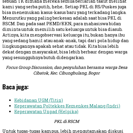
sebuah TK dimana mereka semua berlarian takut melihat
kami yang serba putih, hehe.. Setiap PKL di RS/Puskes juga
bisa menemukan kasus-kasus baru yang terkadang langka.
Menurutku yang paling berkesan adalah saat bisa PKL di
RSCM. Dan pada saat PKMD/KKN, para mahasiswa bidan
diminta untuk memilih satu keluarga untuk bisa diasuh.
Artinya, kita mengobservasi keluarga itu, bukan hanya ibu
yang sedang hamil atau anak-anak, tapi dari pola hidup dan
lingkungannya apakah sehat atau tidak. Kita bisa lebih
dekat dengan masyarakat, bisa lebih berbaur dengan warga
yang sesungguhnya butuh didengarkan.
Focus Group Discussion, dan penyuluhan bersama warga Desa
Cibatok, Kec. Cibungbulang, Bogor
Baca juga:
Kebidanan UGM (Titin)
Keperawatan Poltekkes Kemenkes Malang (Indri)
Keperawatan Unpad (Helpika)
PKL di RSCM
Untuk tugas-tugas kampus, lebih mengutamakan diskusi