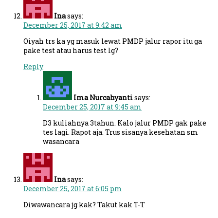
Ina
says:
December 25, 2017 at 9:42 am
Oiyah trs ka yg masuk lewat PMDP jalur rapor itu ga
pake test atau harus test lg?
Reply
Ima Nurcahyanti
says:
December 25, 2017 at 9:45 am
D3 kuliahnya 3tahun. Kalo jalur PMDP gak pake
tes lagi. Rapot aja. Trus sisanya kesehatan sm
wasancara
Ina
says:
December 25, 2017 at 6:05 pm
Diwawancara jg kak? Takut kak T-T