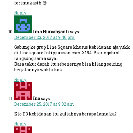
terimakasih 😊
Reply
Ima Nurcahyanti
says:
December 23, 2017 at 9:46 pm
Gabung ke grup Line Square khusus kebidanan aja yukk
di line square Intipjurusan.com X184. Biar ngobrol
langsung sama saya..
Rasa takut darah itu sebenernya bisa hilang seiring
berjalannya waktu kok.
Reply
Ina
says:
December 25, 2017 at 9:32 am
Klo D3 kebidanan itu kuliahnya berapa lama ka?
Reply