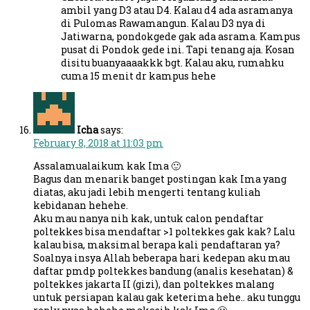
ambil yang D3 atau D4. Kalau d4 ada asramanya
di Pulomas Rawamangun. Kalau D3 nya di
Jatiwarna, pondokgede gak ada asrama. Kampus
pusat di Pondok gede ini. Tapi tenang aja. Kosan
disitu buanyaaaakkk bgt. Kalau aku, rumahku
cuma 15 menit dr kampus hehe
Icha
says:
February 8, 2018 at 11:03 pm
Assalamualaikum kak Ima 🙂
Bagus dan menarik banget postingan kak Ima yang
diatas, aku jadi lebih mengerti tentang kuliah
kebidanan hehehe.
Aku mau nanya nih kak, untuk calon pendaftar
poltekkes bisa mendaftar >1 poltekkes gak kak? Lalu
kalau bisa, maksimal berapa kali pendaftaran ya?
Soalnya insya Allah beberapa hari kedepan aku mau
daftar pmdp poltekkes bandung (analis kesehatan) &
poltekkes jakarta II (gizi), dan poltekkes malang
untuk persiapan kalau gak keterima hehe.. aku tunggu