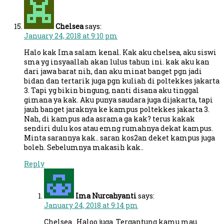
Chelsea
says:
January 24, 2018 at 9:10 pm
Halo kak Ima salam kenal. Kak aku chelsea, aku siswi
sma yg insyaallah akan lulus tahun ini. kak aku kan
dari jawa barat nih, dan aku minat banget pgn jadi
bidan dan tertarik juga pgn kuliah di poltekkes jakarta
3. Tapi yg bikin bingung, nanti disana aku tinggal
gimana ya kak. Aku punya saudara juga dijakarta, tapi
jauh banget jaraknya ke kampus poltekkes jakarta 3.
Nah, di kampus ada asrama ga kak? terus kakak
sendiri dulu kos atau emng rumahnya dekat kampus.
Minta sarannya kak.. saran kos2an deket kampus juga
boleh. Sebelumnya makasih kak..
Reply
Ima Nurcahyanti
says:
January 24, 2018 at 9:14 pm
Chelsea.. Haloo juga. Tergantung kamu mau