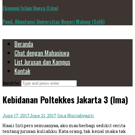
Ekonomi Islam Unesa (Lina)
Pend. Akuntansi Universitas Negeri Malang (Selfi)
Beranda
Chat dengan Mahasiswa
List Jurusan dan Kampus
Kontak
Search for:
Kebidanan Poltekkes Jakarta 3 (Ima)
June 17, 2017
June 21, 2017
Ima Nurcahyanti
Haaii Intipers semuanyaa, aku mau berbagi sedikit cerita
tentang jurusan kuliahku. Kata orang, tak kenal maka tak