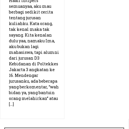
Haaii Intipers
semuanyaa, aku mau
PKN UPI (Thoriq)
berbagi sedikit cerita
tentang jurusan
Planologi ITN (Adhitya)
kuliahku. Kata orang,
tak kenal maka tak
sayang. Kita kenalan
Kebidanan UNSIQ (Wulan)
dulu yaa, namaku Ima,
aku bukan lagi
Pendidikan Bahasa Inggris IPTS (Gabby)
mahasiswa, tapi alumni
dari jurusan D3
Kebidanan di Poltekkes
Pendidikan Biologi UIN Yogyakarta (Ajeng)
Jakarta 3 angkatan ke
16. Mendengar
Pend. Ekonomi Unimed (Martin)
jurusanku, ada beberapa
yang berkomentar, “wah
bidan ya, yang bantuin
Sistem Informasi Telkom University (Irfan)
orang melahirkan” atau
[…]
Pendidikan Bahasa dan Sastra Indonesia USD (Weibe)
Teknik Energi Institut Teknologi Yogyakarta (Tamjos)