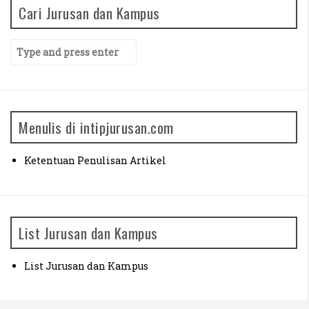
Cari Jurusan dan Kampus
Manajemen Universitas Siliwangi (Siska)
S
Agribisnis Universitas Brawijaya (Rizky)
e
a
Ilmu Pendidikan Agama Islam UPI (Septian)
r
c
h
Menulis di intipjurusan.com
f
o
r
Ketentuan Penulisan Artikel
:
List Jurusan dan Kampus
List Jurusan dan Kampus