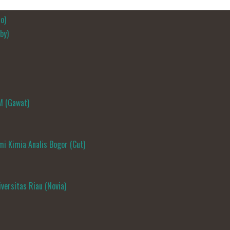
o)
by)
M (Gawat)
i Kimia Analis Bogor (Cut)
versitas Riau (Novia)