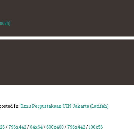
Indah)
osted in:
Ilmu Perpustakaan UIN Jakarta (Latifah)
26
/
796x442
/
64x64
/
600x400
/
796x442
/
100x56