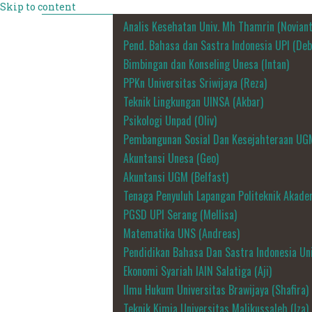
Skip to content
Analis Kesehatan Univ. Mh Thamrin (Noviant
Pend. Bahasa dan Sastra Indonesia UPI (Deb
Bimbingan dan Konseling Unesa (Intan)
PPKn Universitas Sriwijaya (Reza)
Teknik Lingkungan UINSA (Akbar)
Psikologi Unpad (Oliv)
Pembangunan Sosial Dan Kesejahteraan UG
Akuntansi Unesa (Geo)
Akuntansi UGM (Belfast)
Tenaga Penyuluh Lapangan Politeknik Akadem
PGSD UPI Serang (Mellisa)
Matematika UNS (Andreas)
Pendidikan Bahasa Dan Sastra Indonesia Uni
Ekonomi Syariah IAIN Salatiga (Aji)
Ilmu Hukum Universitas Brawijaya (Shafira)
Teknik Kimia Universitas Malikussaleh (Iza)