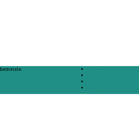
hemeisle.
Beranda
Chat dengan Mahasisw
List Jurusan dan Kamp
Kontak