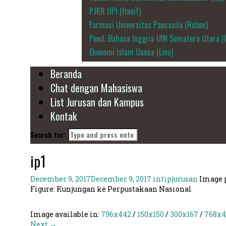
PJKR UPI (Hanif)
Farmasi Universitas Pancasila (Ruben)
Pend. Bahasa Inggris UIN Sumatera Utara (
Ekonomi Islam Unesa (Lina)
Beranda
Chat dengan Mahasiswa
List Jurusan dan Kampus
Kontak
Search for:
ip1
December 9, 2017
December 9, 2017
intipjurusan
Image p
Figure: Kunjungan ke Perpustakaan Nasional
Image available in:
796x442
/
150x150
/
300x167
/
768x4
Next →