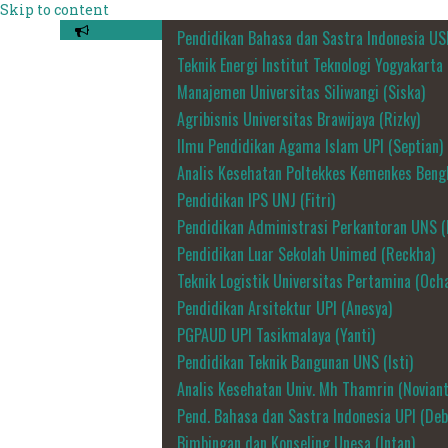
Skip to content
Pendidikan Bahasa dan Sastra Indonesia US
Teknik Energi Institut Teknologi Yogyakarta
Manajemen Universitas Siliwangi (Siska)
Agribisnis Universitas Brawijaya (Rizky)
Ilmu Pendidikan Agama Islam UPI (Septian)
Analis Kesehatan Poltekkes Kemenkes Bengk
Pendidikan IPS UNJ (Fitri)
Pendidikan Administrasi Perkantoran UNS (
Pendidikan Luar Sekolah Unimed (Reckha)
Teknik Logistik Universitas Pertamina (Och
Pendidikan Arsitektur UPI (Anesya)
PGPAUD UPI Tasikmalaya (Yanti)
Pendidikan Teknik Bangunan UNS (Isti)
Analis Kesehatan Univ. Mh Thamrin (Noviant
Pend. Bahasa dan Sastra Indonesia UPI (Deb
Bimbingan dan Konseling Unesa (Intan)