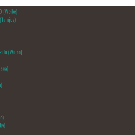
D (Weibe)
 (Tamjos)
ulu (Wulan)
Isna)
a)
o)
by)