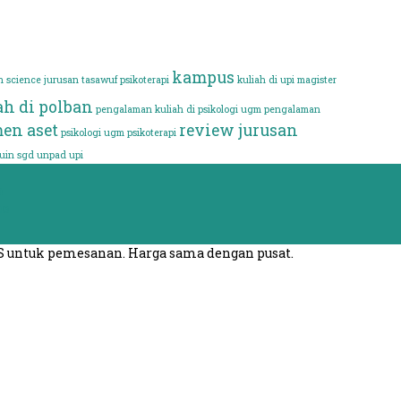
kampus
n science
jurusan tasawuf psikoterapi
kuliah di upi
magister
h di polban
pengalaman kuliah di psikologi ugm
pengalaman
en aset
review jurusan
psikologi ugm
psikoterapi
uin sgd
unpad
upi
a
us
S untuk pemesanan. Harga sama dengan pusat.