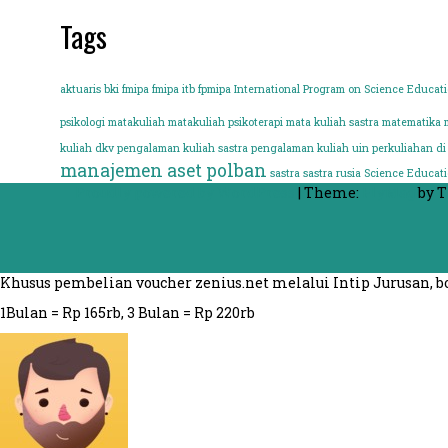
Tags
aktuaris
bki
fmipa
fmipa itb
fpmipa
International Program on Science Educat
psikologi
matakuliah
matakuliah psikoterapi
mata kuliah sastra
matematika
kuliah dkv
pengalaman kuliah sastra
pengalaman kuliah uin
perkuliahan di 
manajemen aset polban
sastra
sastra rusia
Science Educat
Proudly powered by WordPress
|
Theme:
FlyMag
by T
Khusus pembelian voucher zenius.net melalui Intip Jurusan,
1Bulan = Rp 165rb, 3 Bulan = Rp 220rb