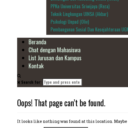
PPKn Universitas Sriwijaya (Reza)
Teknik Lingkungan UINSA (Akbar)
Psikologi Unpad (Oliv)
Pembangunan Sosial Dan Kesejahteraan UG
Beranda
Chat dengan Mahasiswa
List Jurusan dan Kampus
Kontak
Search for:
Oops! That page can’t be found.
It looks like nothing was found at this location. Maybe 