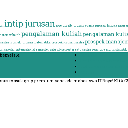
intip jurusan
ion
ipse upi
itb
jurusan agama
jurusan langka
jurusa
pengalaman kuliah
pengalaman kulia
matematika itb
prospek manajem
sastra
prospek jurusan matematika
prospek jurusan sastra
ion
sekolah international
semester satu itb
semester satu sastra
seni rupa murni
statistik
hemeisle.
Beranda
Chat dengan Mahasisw
List Jurusan dan Kamp
Kontak
 bonus masuk grup premium yang ada mahasiswa ITBnya! Klik C