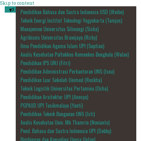
Skip to content
Pendidikan Bahasa dan Sastra Indonesia USD (Weibe)
Teknik Energi Institut Teknologi Yogyakarta (Tamjos)
Manajemen Universitas Siliwangi (Siska)
Agribisnis Universitas Brawijaya (Rizky)
Ilmu Pendidikan Agama Islam UPI (Septian)
Analis Kesehatan Poltekkes Kemenkes Bengkulu (Wulan)
Pendidikan IPS UNJ (Fitri)
Pendidikan Administrasi Perkantoran UNS (Isna)
Pendidikan Luar Sekolah Unimed (Reckha)
Teknik Logistik Universitas Pertamina (Ocha)
Pendidikan Arsitektur UPI (Anesya)
PGPAUD UPI Tasikmalaya (Yanti)
Pendidikan Teknik Bangunan UNS (Isti)
Analis Kesehatan Univ. Mh Thamrin (Novianto)
Pend. Bahasa dan Sastra Indonesia UPI (Debby)
Bimbingan dan Konseling Unesa (Intan)