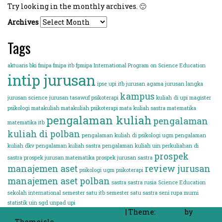
Try looking in the monthly archives. 🙂
Archives
Tags
aktuaris
bki
fmipa
fmipa itb
fpmipa
International Program on Science Education
intip jurusan
ipse upi
itb
jurusan agama
jurusan langka
kampus
jurusan science
jurusan tasawuf psikoterapi
kuliah di upi
magister
psikologi
matakuliah
matakuliah psikoterapi
mata kuliah sastra
matematika
pengalaman kuliah
pengalaman
matematika itb
kuliah di polban
pengalaman kuliah di psikologi ugm
pengalaman
kuliah dkv
pengalaman kuliah sastra
pengalaman kuliah uin
perkuliahan di
prospek
sastra
prospek jurusan matematika
prospek jurusan sastra
manajemen aset
review jurusan
psikologi ugm
psikoterapi
manajemen aset polban
sastra
sastra rusia
Science Education
sekolah international
semester satu itb
semester satu sastra
seni rupa murni
statistik
uin sgd
unpad
upi
Proudly powered by WordPress
|
Theme:
FlyMag
by
Themeisle.