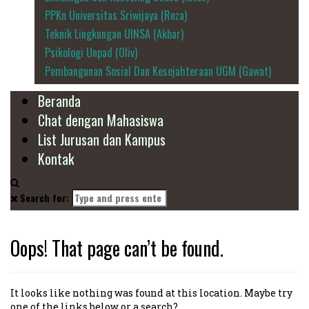
PPKn Universitas Sriwijaya (Reza)
Teknik Lingkungan UINSA (Akbar)
Psikologi Unpad (Oliv)
Pembangunan Sosial Dan Kesejahteraan UGM (Gawat)
Beranda
Chat dengan Mahasiswa
List Jurusan dan Kampus
Kontak
Search for:
Oops! That page can’t be found.
It looks like nothing was found at this location. Maybe try
one of the links below or a search?