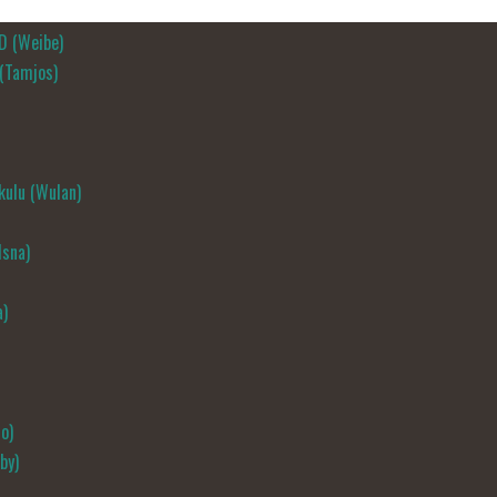
D (Weibe)
 (Tamjos)
ulu (Wulan)
Isna)
a)
o)
by)