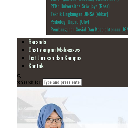
PPKn Universitas Sriwijaya (Reza)
Teknik Lingkungan UINSA (Akbar)
Psikologi Unpad (Oliv)
Pembangunan Sosial Dan Kesejahteraan UG
Beranda
Chat dengan Mahasiswa
List Jurusan dan Kampus
Kontak
Search for: