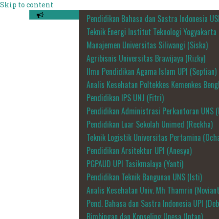
Skip to content
Pendidikan Bahasa dan Sastra Indonesia US
Teknik Energi Institut Teknologi Yogyakarta
Manajemen Universitas Siliwangi (Siska)
Agribisnis Universitas Brawijaya (Rizky)
Ilmu Pendidikan Agama Islam UPI (Septian)
Analis Kesehatan Poltekkes Kemenkes Bengk
Pendidikan IPS UNJ (Fitri)
Pendidikan Administrasi Perkantoran UNS (
Pendidikan Luar Sekolah Unimed (Reckha)
Teknik Logistik Universitas Pertamina (Och
Pendidikan Arsitektur UPI (Anesya)
PGPAUD UPI Tasikmalaya (Yanti)
Pendidikan Teknik Bangunan UNS (Isti)
Analis Kesehatan Univ. Mh Thamrin (Noviant
Pend. Bahasa dan Sastra Indonesia UPI (Deb
Bimbingan dan Konseling Unesa (Intan)