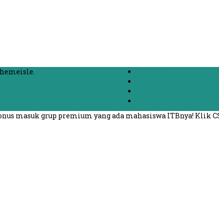
hemeisle.
Beranda
Chat dengan Mahasisw
List Jurusan dan Kamp
Kontak
 bonus masuk grup premium yang ada mahasiswa ITBnya! Klik C