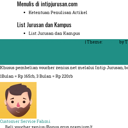
Menulis di intipjurusan.com
Ketentuan Penulisan Artikel
List Jurusan dan Kampus
List Jurusan dan Kampus
Proudly powered by WordPress
|
Theme:
FlyMag
by T
Khusus pembelian voucher zenius.net melalui Intip Jurusan,
1Bulan = Rp 165rb, 3 Bulan = Rp 220rb
Customer Service
Fahmi
Beli voucher zenius (Bonus grup premium)!