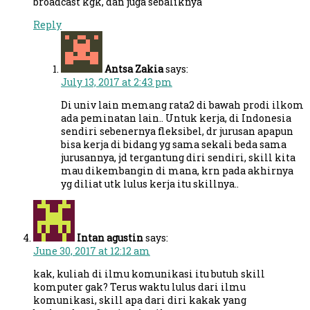
broadcast kgk, dan juga sebaliknya
Reply
Antsa Zakia
says:
July 13, 2017 at 2:43 pm
Di univ lain memang rata2 di bawah prodi ilkom
ada peminatan lain.. Untuk kerja, di Indonesia
sendiri sebenernya fleksibel, dr jurusan apapun
bisa kerja di bidang yg sama sekali beda sama
jurusannya, jd tergantung diri sendiri, skill kita
mau dikembangin di mana, krn pada akhirnya
yg diliat utk lulus kerja itu skillnya..
Intan agustin
says:
June 30, 2017 at 12:12 am
kak, kuliah di ilmu komunikasi itu butuh skill
komputer gak? Terus waktu lulus dari ilmu
komunikasi, skill apa dari diri kakak yang