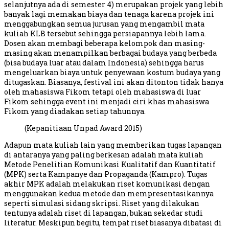
selanjutnya ada di semester 4) merupakan projek yang lebih
banyak lagi memakan biaya dan tenaga karena projek ini
menggabungkan semua jurusan yang mengambil mata
kuliah KLB tersebut sehingga persiapannya lebih lama.
Dosen akan membagi beberapa kelompok dan masing-
masing akan menampilkan berbagai budaya yang berbeda
(bisa budaya luar atau dalam Indonesia) sehingga harus
mengeluarkan biaya untuk penyewaan kostum budaya yang
ditugaskan. Biasanya, festival ini akan ditonton tidak hanya
oleh mahasiswa Fikom tetapi oleh mahasiswa di luar
Fikom sehingga event ini menjadi ciri khas mahasiswa
Fikom yang diadakan setiap tahunnya.
(Kepanitiaan Unpad Award 2015)
Adapun mata kuliah lain yang memberikan tugas lapangan
di antaranya yang paling berkesan adalah mata kuliah
Metode Penelitian Komunikasi Kualitatif dan Kuantitatif
(MPK) serta Kampanye dan Propaganda (Kampro). Tugas
akhir MPK adalah melakukan riset komunikasi dengan
menggunakan kedua metode dan mempresentasikannya
seperti simulasi sidang skripsi. Riset yang dilakukan
tentunya adalah riset di lapangan, bukan sekedar studi
literatur. Meskipun begitu, tempat riset biasanya dibatasi di