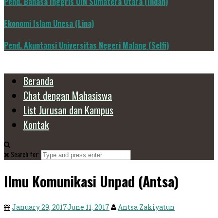
Pend. Bahasa Inggris UIN Sumatera Utara (Indah)
Ekonomi Islam Unesa (Lina)
Pend. Akuntansi Universitas Negeri Malang (Selfi)
Beranda
Chat dengan Mahasiswa
List Jurusan dan Kampus
Kontak
Search for:
Ilmu Komunikasi Unpad (Antsa)
January 29, 2017
June 11, 2017
Antsa Zakiyatun