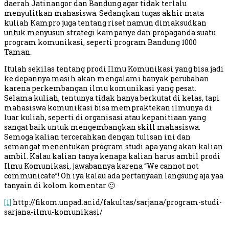
daerah Jatinangor dan Bandung agar tidak terlalu
menyulitkan mahasiswa. Sedangkan tugas akhir mata
kuliah Kampro juga tentang riset namun dimaksudkan
untuk menyusun strategi kampanye dan propaganda suatu
program komunikasi, seperti program Bandung 1000
Taman.
Itulah sekilas tentang prodi Ilmu Komunikasi yang bisa jadi
ke depannya masih akan mengalami banyak perubahan
karena perkembangan ilmu komunikasi yang pesat.
Selama kuliah, tentunya tidak hanya berkutat di kelas, tapi
mahasiswa komunikasi bisa mempraktekan ilmunya di
luar kuliah, seperti di organisasi atau kepanitiaan yang
sangat baik untuk mengembangkan skill mahasiswa.
Semoga kalian tercerahkan dengan tulisan ini dan
semangat menentukan program studi apa yang akan kalian
ambil. Kalau kalian tanya kenapa kalian harus ambil prodi
Ilmu Komunikasi, jawabannya karena “We cannot not
communicate”! Oh iya kalau ada pertanyaan langsung aja yaa
tanyain di kolom komentar 🙂
[1]
http://fikom.unpad.ac.id/fakultas/sarjana/program-studi-
sarjana-ilmu-komunikasi/