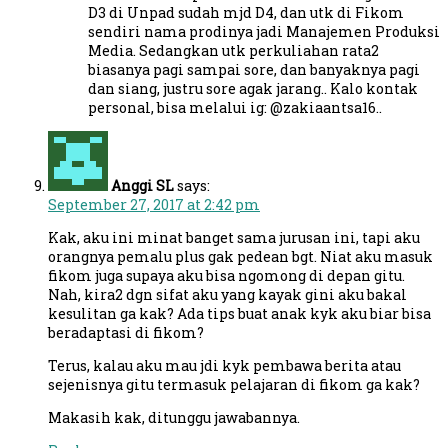
D3 di Unpad sudah mjd D4, dan utk di Fikom
sendiri nama prodinya jadi Manajemen Produksi
Media. Sedangkan utk perkuliahan rata2
biasanya pagi sampai sore, dan banyaknya pagi
dan siang, justru sore agak jarang.. Kalo kontak
personal, bisa melalui ig: @zakiaantsa16..
Anggi SL
says:
September 27, 2017 at 2:42 pm
Kak, aku ini minat banget sama jurusan ini, tapi aku
orangnya pemalu plus gak pedean bgt. Niat aku masuk
fikom juga supaya aku bisa ngomong di depan gitu.
Nah, kira2 dgn sifat aku yang kayak gini aku bakal
kesulitan ga kak? Ada tips buat anak kyk aku biar bisa
beradaptasi di fikom?
Terus, kalau aku mau jdi kyk pembawa berita atau
sejenisnya gitu termasuk pelajaran di fikom ga kak?
Makasih kak, ditunggu jawabannya.