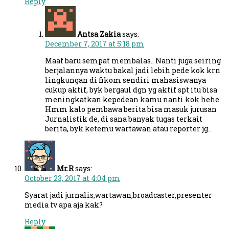
Reply
Antsa Zakia
says:
December 7, 2017 at 5:18 pm
Maaf baru sempat membalas.. Nanti juga seiring
berjalannya waktu bakal jadi lebih pede kok krn
lingkungan di fikom sendiri mahasiswanya
cukup aktif, byk bergaul dgn yg aktif spt itu bisa
meningkatkan kepedean kamu nanti kok hehe.
Hmm kalo pembawa berita bisa masuk jurusan
Jurnalistik de, di sana banyak tugas terkait
berita, byk ketemu wartawan atau reporter jg..
Mr.R
says:
October 23, 2017 at 4:04 pm
Syarat jadi jurnalis,wartawan,broadcaster,presenter
media tv apa aja kak?
Reply