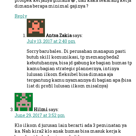
prospek kerjanya gimana 😀 , dan kaka sekarang kerja
dimana berapa minimal gajinya ?
Reply
Antsa Zakia
says:
July 13, 2017 at 2:40 pm
Sorry baru bales.. Di perusahan manapun pasti
butuh skill komunikasi, tp memang beda2
kebutuhannya, bisa jd gabung ke bagian humas tp
kamu bagian strategic plannernya, intinya
lulusan ilkom fleksibel bisa dimana aja
tergantung kamu nyamannya di bagian apa (bisa
liat di profil lulusan ilkom misalnya)
Hilmi
says:
June 29, 2017 at 3:52 pm
Klo ilkom d jurusan lain berarti ada 3 peminatan ya
ka. Nah kira2 klo anak humas bisa masuk kerja k