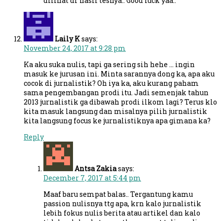
dilihat dr hasil tesnya.. Good luck yaa..
Laily K
says:
November 24, 2017 at 9:28 pm
Ka aku suka nulis, tapi ga sering sih hehe … ingin
masuk ke jurusan ini. Minta sarannya dong ka, apa aku
cocok di jurnalistik? Oh iya ka, aku kurang paham
sama pengembangan prodi itu. Jadi semenjak tahun
2013 jurnalistik ga dibawah prodi ilkom lagi? Terus klo
kita masuk langsung dan misalnya pilih jurnalistik
kita langsung focus ke jurnalistiknya apa gimana ka?
Reply
Antsa Zakia
says:
December 7, 2017 at 5:44 pm
Maaf baru sempat balas.. Tergantung kamu
passion nulisnya ttg apa, krn kalo jurnalistik
lebih fokus nulis berita atau artikel dan kalo