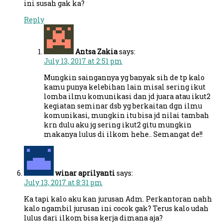
ini susah gak ka?
Reply
Antsa Zakia
says:
July 13, 2017 at 2:51 pm
Mungkin saingannya yg banyak sih de tp kalo
kamu punya kelebihan lain misal sering ikut
lomba ilmu komunikasi dan jd juara atau ikut2
kegiatan seminar dsb yg berkaitan dgn ilmu
komunikasi, mungkin itu bisa jd nilai tambah
krn dulu aku jg sering ikut2 gitu mungkin
makanya lulus di ilkom hehe.. Semangat de!!
winar aprilyanti
says:
July 13, 2017 at 8:31 pm
Ka tapi kalo aku kan jurusan Adm. Perkantoran nahh
kalo ngambil jurusan ini cocok gak? Terus kalo udah
lulus dari ilkom bisa kerja dimana aja?