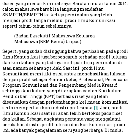
dosen yang menarik minat saya. Barulah mulai tahun 2014,
calon mahasiswa baru bisa langsung mendaftar
SNMPTN/SBMPTN ke ketiga peminatan yang telah
menjadi prodi tanpa melalui prodi Ilmu Komunikasi
seperti tahun-tahun sebelumnya.
(Badan Eksekutif Mahasiswa Keluarga
Mahasiswa (BEM Kema) Unpad)
Seperti yang sudah disinggung bahwa perubahan pada prodi
Ilmu Komunikasi juga berpengaruh terhadap profil lulusan
dan kurikulum yang tadinya meliputi tiga peminatan di
atas, namun sekarang tidak. Saat ini, prodi Ilmu
Komunikasi memiliki misi untuk menghasilkan lulusan
dengan profil sebagai Komunikolog Profesional, Perencana
Program Komunikasi dan Pengembang Media Kreatif
sehingga kurikulum yang diterapkan adalah Kurikulum
Pendidikan Tinggi (KPT) berbasis riset yang telah
disesuaikan dengan perkembangan keilmuan komunikasi
serta memperhatikan industri profesional
[1]
. Jadi, prodi
Ilmu Komunikasi saat ini akan lebih berfokus pada riset
dan kajian. Sebagai angkatan pertama yang mengalami
perubahan drastis profil lulusan dan kurikulum dari prodi
ini, ada banyak pengalaman seru yang berharga. Di mulai