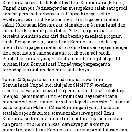
Komunikasi berada di Fakultas Ilmu Komunikasi (Fikom)
Unpad kampus Jatinangor dan merupakan salah satu prodi
dengan peminat terbanyak di Unpad hingga saat ini.
Awalnya prodi ini diketahui memiliki tiga peminatan
yakni Hubungan Masyarakat, Manajamen Komunikasi dan
Jurnalistik, namun pada tahun 2013, tiga peminatan
tersebut memisahkan diri dan bersiap menjadi program
studi. Dengan begitu, prodi Ilmu Komunikasi tidak lagi
memiliki tiga peminatan di atas melainkan sejajar dengan
tiga peminatan yang sekarang telah menjadi prodi.
Perubahan inilah yang kemudian turut mengubah profil
lulusan Ilmu Komunikasi Unpad yang berpengaruh
terhadap kurikulum dan mata kuliahnya.
Tahun 2013, saya lulus menjadi mahasiswa Ilmu
Komunikasi Unpad melalui jalur SNMPTN. Awalnya
sebelum saya tahu bahwa tiga peminatan di atas tidak lagi
menjadi peminatan Ilmu Komunikasi, saya berencana
mengambil peminatan Jurnalistik pada semester 3, namun
pada kegiatan Mabim (Masa Bimbingan) yang diadakan
setelah ospek fakultas, semua mahasiswa prodi Ilmu
Komunikasi diminta memilih di antara tiga peminatan
dan prodi Ilmu Komunikasi dan saya pun akhirnya
memilih prodi Ilmu Komunikasi karena profil lulusan dan