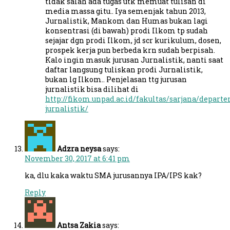
tidak salah ada tugas utk memuat tulisan di
media massa gitu.. Iya semenjak tahun 2013,
Jurnalistik, Mankom dan Humas bukan lagi
konsentrasi (di bawah) prodi Ilkom tp sudah
sejajar dgn prodi Ilkom, jd scr kurikulum, dosen,
prospek kerja pun berbeda krn sudah berpisah.
Kalo ingin masuk jurusan Jurnalistik, nanti saat
daftar langsung tuliskan prodi Jurnalistik,
bukan lg Ilkom.. Penjelasan ttg jurusan
jurnalistik bisa dilihat di
http://fikom.unpad.ac.id/fakultas/sarjana/depar
jurnalistik/
Adzra neysa
says:
November 30, 2017 at 6:41 pm
ka, dlu kaka waktu SMA jurusannya IPA/IPS kak?
Reply
Antsa Zakia
says: