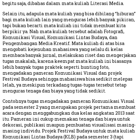
begitu saja, dibahas dalam mata kuliah Literasi Media.
Selain itu, adapula mata kuliah yang bisa dibilang “hiburan”
bagi mata kuliah lain yang menguras lebih banyak pikiran,
tapi bukan berarti mata kuliah ini tidak membuat kita
berpikir ya. Nah mata kuliah tersebut adalah Fotografi,
Komunikasi Visual, Komunikasi Lintas Budaya, dan
Pengembangan Media Kreatif. Mata kuliah di atas bisa
mengobati kejenuhan mahasiswa yang selalu di kelas
membaca banyak jurnal, melakukan riset dan mengerjakan
tugas makalah, karena keempat mata kuliah ini biasanya
lebih banyak tugas praktek seperti hunting foto,
mengadakan pameran Komunikasi Visual dan projek
Festival Budaya sehingga mahasiswa bisa sedikit melepas
lelah, ya meskipun terkadang tugas-tugas tersebut tetap
menguras tenaga dan biaya yang tidak sedikit.
Contohnya tugas mengadakan pameran Komunikasi Visual
pada semester 2 yang merupakan projek pertama membuat
acara dengan menggabungkan dua kelas angkatan 2013 saat
itu. Pameran ini cukup memakan tenaga dan biaya untuk
dekorasi, publikasi maupun pembuatan visualisasi masing-
masing individu. Projek Festival Budaya untuk mata kuliah
Komunikasi Lintas Budaya (KLB) pada semester 3 (tapi