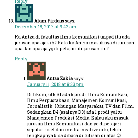
Reply
Alam Firdaus
says:
December 18, 2017 at 9:42 am
Ka Antza di fakultas ilmu komunikasi unpad itu ada
jurusan apa aja sih? Kalo ka Antza masuknya di jurusan
apa dan apa aja yg di pelajari di jurusan itu?
Reply
Antsa Zakia
says:
January 11, 2018 at 8:33 pm
Di fikom, utk S1 ada 6 prodi: Ilmu Komunikasi,
Ilmu Perpustakaan, Manajemen Komunikasi,
Jurnalistik, Hubungan Masyarakat, TV dan Film.
Sedangkan D4 (asalnya D3) ada 1 prodi yaitu
Manajemen Produksi Media. Kalau aku masuk
jurusan Ilmu Komunikasi dan yg dipelajari
seputar riset dan media creative gitu, lebih
lengkapnya bisa dibaca di tulisan di atas 😊