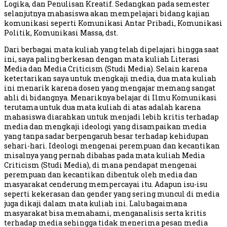
Logika, dan Penulisan Kreatif. Sedangkan pada semester
selanjutnya mahasiswa akan mempelajari bidang kajian
komunikasi seperti Komunikasi Antar Pribadi, Komunikasi
Politik, Komunikasi Massa, dst.
Dari berbagai mata kuliah yang telah dipelajari hingga saat
ini, saya paling berkesan dengan mata kuliah Literasi
Media dan Media Criticism (Studi Media). Selain karena
ketertarikan saya untuk mengkaji media, dua mata kuliah
ini menarik karena dosen yang mengajar memang sangat
ahli di bidangnya. Menariknya belajar di Ilmu Komunikasi
terutama untuk dua mata kuliah di atas adalah karena
mahasiswa diarahkan untuk menjadi lebih kritis terhadap
media dan mengkaji ideologi yang disampaikan media
yang tanpa sadar berpengaruh besar terhadap kehidupan
sehari-hari. Ideologi mengenai perempuan dan kecantikan
misalnya yang pernah dibahas pada mata kuliah Media
Criticism (Studi Media), di mana pendapat mengenai
perempuan dan kecantikan dibentuk oleh media dan
masyarakat cenderung mempercayai itu. Adapun isu-isu
seperti kekerasan dan gender yang sering muncul di media
juga dikaji dalam mata kuliah ini. Lalu bagaimana
masyarakat bisa memahami, menganalisis serta kritis
terhadap media sehingga tidak menerima pesan media