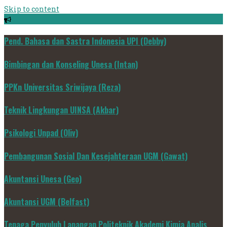
Skip to content
Pend. Bahasa dan Sastra Indonesia UPI (Debby)
Bimbingan dan Konseling Unesa (Intan)
PPKn Universitas Sriwijaya (Reza)
Teknik Lingkungan UINSA (Akbar)
Psikologi Unpad (Oliv)
Pembangunan Sosial Dan Kesejahteraan UGM (Gawat)
Akuntansi Unesa (Geo)
Akuntansi UGM (Belfast)
Tenaga Penyuluh Lapangan Politeknik Akademi Kimia Analis