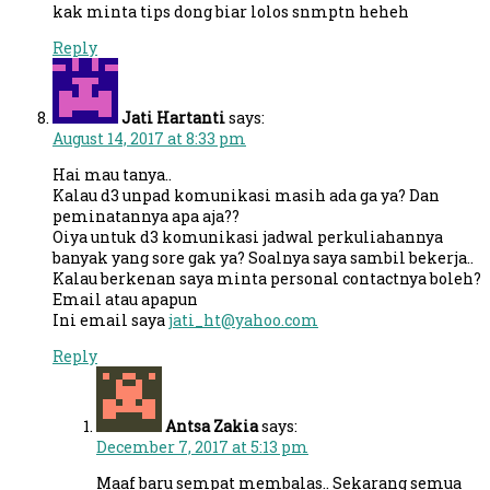
kak minta tips dong biar lolos snmptn heheh
Reply
Jati Hartanti
says:
August 14, 2017 at 8:33 pm
Hai mau tanya..
Kalau d3 unpad komunikasi masih ada ga ya? Dan
peminatannya apa aja??
Oiya untuk d3 komunikasi jadwal perkuliahannya
banyak yang sore gak ya? Soalnya saya sambil bekerja..
Kalau berkenan saya minta personal contactnya boleh?
Email atau apapun
Ini email saya
jati_ht@yahoo.com
Reply
Antsa Zakia
says:
December 7, 2017 at 5:13 pm
Maaf baru sempat membalas.. Sekarang semua