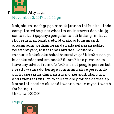
Ally
says:
November 3, 2017 at 2:42 pm
kak, aku minat bgt pgn masuk jurusan ini but its kinda
complicated bc guess what im an introvert dan aku jg
sama sekali gapunya pengalaman di bidang ini kaya
ikut seminar, lomba, etc. btw, aku jg lulusan smk
jurusan adm. perkantoran dan ada pelajaran public
relationnya jg, idk if it has any deal w fikom?
menurut kakak aku bakal bs survive ga? kira2 susah ga
buat aku adaptasi sm anak2 fikom? its a pleasure to
have any advice from u😊😊😊 im not people person but
i really wanna do, being a communicative person, do
public speaking, dan nantinya jg kerja dibidang ini.
and i wont if i will go to college only for the degree, tp
karna ini passion aku and i wanna make myself worth
for being it.
thx anw! XOXO!
Reply