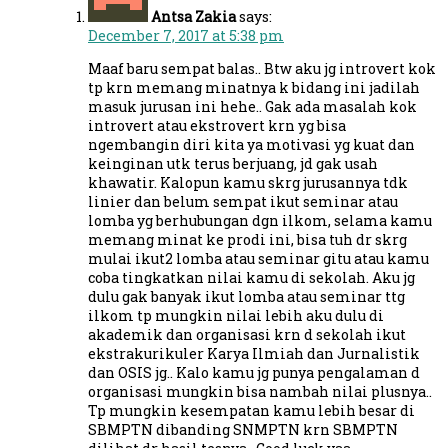
Antsa Zakia
says:
December 7, 2017 at 5:38 pm
Maaf baru sempat balas.. Btw aku jg introvert kok
tp krn memang minatnya k bidang ini jadilah
masuk jurusan ini hehe.. Gak ada masalah kok
introvert atau ekstrovert krn yg bisa
ngembangin diri kita ya motivasi yg kuat dan
keinginan utk terus berjuang, jd gak usah
khawatir. Kalopun kamu skrg jurusannya tdk
linier dan belum sempat ikut seminar atau
lomba yg berhubungan dgn ilkom, selama kamu
memang minat ke prodi ini, bisa tuh dr skrg
mulai ikut2 lomba atau seminar gitu atau kamu
coba tingkatkan nilai kamu di sekolah. Aku jg
dulu gak banyak ikut lomba atau seminar ttg
ilkom tp mungkin nilai lebih aku dulu di
akademik dan organisasi krn d sekolah ikut
ekstrakurikuler Karya Ilmiah dan Jurnalistik
dan OSIS jg.. Kalo kamu jg punya pengalaman d
organisasi mungkin bisa nambah nilai plusnya..
Tp mungkin kesempatan kamu lebih besar di
SBMPTN dibanding SNMPTN krn SBMPTN