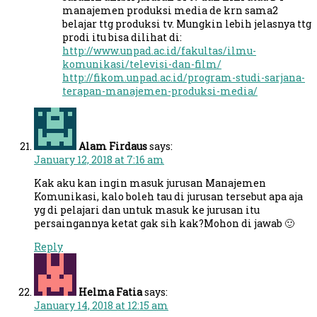
manajemen produksi media de krn sama2
belajar ttg produksi tv. Mungkin lebih jelasnya ttg
prodi itu bisa dilihat di:
http://www.unpad.ac.id/fakultas/ilmu-
komunikasi/televisi-dan-film/
http://fikom.unpad.ac.id/program-studi-sarjana-
terapan-manajemen-produksi-media/
Alam Firdaus
says:
January 12, 2018 at 7:16 am
Kak aku kan ingin masuk jurusan Manajemen
Komunikasi, kalo boleh tau di jurusan tersebut apa aja
yg di pelajari dan untuk masuk ke jurusan itu
persaingannya ketat gak sih kak?Mohon di jawab 🙂
Reply
Helma Fatia
says:
January 14, 2018 at 12:15 am