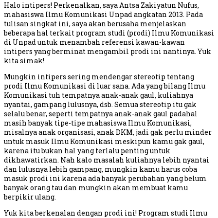
Halo intipers! Perkenalkan, saya Antsa Zakiyatun Nufus,
mahasiswa Ilmu Komunikasi Unpad angkatan 2013. Pada
tulisan singkat ini, saya akan berusaha menjelaskan
beberapa hal terkait program studi (prodi) Ilmu Komunikasi
di Unpad untuk menambah referensi kawan-kawan
intipers yang berminat mengambil prodi ini nantinya. Yuk
kita simak!
Mungkin intipers sering mendengar stereotip tentang
prodi Ilmu Komunikasi di luar sana. Ada yang bilang Ilmu
Komunikasi tuh tempatnya anak-anak gaul, kuliahnya
nyantai, gampang lulusnya, dsb. Semua stereotip itu gak
selalu benar, seperti tempatnya anak-anak gaul padahal
masih banyak tipe-tipe mahasiswa Ilmu Komunikasi,
misalnya anak organisasi, anak DKM, jadi gak perlu minder
untuk masuk Ilmu Komunikasi meskipun kamu gak gaul,
karena itu bukan hal yang terlalu penting untuk
dikhawatirkan. Nah kalo masalah kuliahnya lebih nyantai
dan lulusnya lebih gampang, mungkin kamu harus coba
masuk prodi ini karena ada banyak perubahan yang belum
banyak orang tau dan mungkin akan membuat kamu
berpikir ulang.
Yuk kita berkenalan dengan prodi ini! Program studi Ilmu