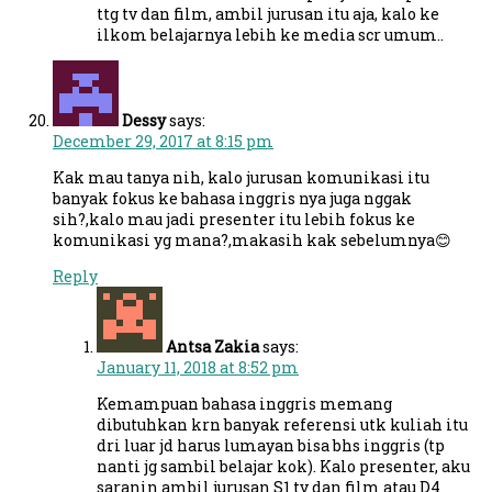
ttg tv dan film, ambil jurusan itu aja, kalo ke
ilkom belajarnya lebih ke media scr umum..
Dessy
says:
December 29, 2017 at 8:15 pm
Kak mau tanya nih, kalo jurusan komunikasi itu
banyak fokus ke bahasa inggris nya juga nggak
sih?,kalo mau jadi presenter itu lebih fokus ke
komunikasi yg mana?,makasih kak sebelumnya😊
Reply
Antsa Zakia
says:
January 11, 2018 at 8:52 pm
Kemampuan bahasa inggris memang
dibutuhkan krn banyak referensi utk kuliah itu
dri luar jd harus lumayan bisa bhs inggris (tp
nanti jg sambil belajar kok). Kalo presenter, aku
saranin ambil jurusan S1 tv dan film atau D4