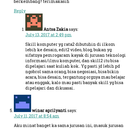
berkembang? terimakasih
Reply
Antsa Zakia
says:
July 13, 2017 at 2:49 pm
Skill komputer yg rata2 dibutuhin di ilkom
lebih ke desain, edit2 video, blog, bukan yg
sifatnya pemrogaram kayak di jurusan teknologi
informasi/ilmu komputer, dan skill2 itu bisa
dipelajari saat kuliah kok.. Yg pasti jd lebih pd
ngobrol sama orang, bisa negosiasi, bisa bikin
acara, bisa desain, tergantung orgnya mau belajar
atau enggak, kalo mau pasti banyak skill yg bisa
dipelajari dan dikuasai..
winar aprilyanti
says:
July 11, 2017 at 8:54 am
Aku minat banget ka sama jurusan ini, masuk jurusan