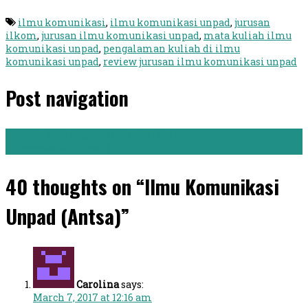
ilmu komunikasi
,
ilmu komunikasi unpad
,
jurusan
ilkom
,
jurusan ilmu komunikasi unpad
,
mata kuliah ilmu
komunikasi unpad
,
pengalaman kuliah di ilmu
komunikasi unpad
,
review jurusan ilmu komunikasi unpad
Post navigation
←
Pend. Tata Busana UPI (Nadiyah)
Keperawatan Unpad (Helpika)
→
40 thoughts on “Ilmu Komunikasi
Unpad (Antsa)”
Carolina
says:
March 7, 2017 at 12:16 am