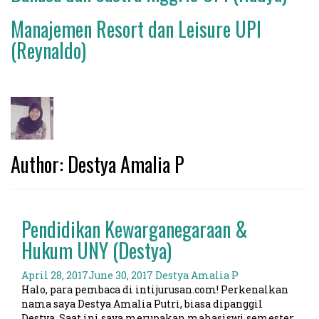
Manajemen Resort dan Leisure UPI
(Reynaldo)
Author:
Destya Amalia P
Pendidikan Kewarganegaraan &
Hukum UNY (Destya)
April 28, 2017
June 30, 2017
Destya Amalia P
Halo, para pembaca di intijurusan.com! Perkenalkan
nama saya Destya Amalia Putri, biasa dipanggil
Destya. Saat ini saya merupakan mahasiswi semester