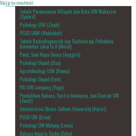
Skip to content
Teknik Perencanaan Wilayah dan Kota UIN Makassar
(Syahril)
Psikologi USK (Ziyah)
PGSD UMK (Wakhidah)
Teknik Radiodiagnostik dan Radioterapi Poltekkes
Kemenkes Jakarta II (Nurul)
Pend. Seni Rupa Unesa (Anggita)
Psikologi Unpad (Elsa)
Agroteknologi USK (Renny)
Psikologi Unpad (Fani)
PAI UIN Lampung (Yoga)
Pendidikan Bahasa, Sastra Indonesia, dan Daerah UM
(Vandi)
Administrasi Bisnis Telkom University (Hariri)
PGSD UM (Erina)
Psikologi UIN Malang (Linna)
Bahasa Inggris Undip (Evho)