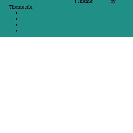
Proudly powered by WordPress
|
Theme:
FlyMag
by
Themeisle.
Beranda
Chat dengan Mahasiswa
List Jurusan dan Kampus
Kontak