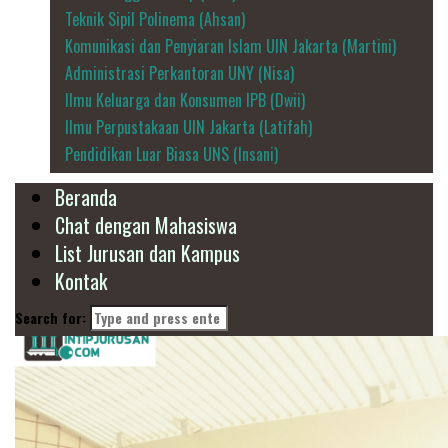
Teknik Sipil Polinema (Ahsan)
Komunikasi dan Penyiaran Islam UIN Jakarta (Martini)
Administrasi Perkantoran UNY (Nisa)
Ilmu Keluarga dan Konsumen IPB (Dwii)
Ilmu Perpustakaan UIN Jakarta (Latifah)
Pendidikan Luar Biasa UNS (Insani)
Beranda
Chat dengan Mahasiswa
List Jurusan dan Kampus
Kontak
Search for: