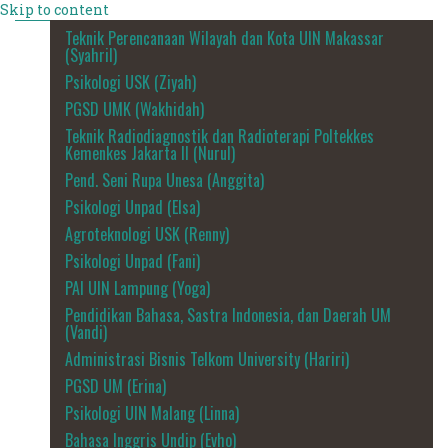
Skip to content
Teknik Perencanaan Wilayah dan Kota UIN Makassar
(Syahril)
Psikologi USK (Ziyah)
PGSD UMK (Wakhidah)
Teknik Radiodiagnostik dan Radioterapi Poltekkes
Kemenkes Jakarta II (Nurul)
Pend. Seni Rupa Unesa (Anggita)
Psikologi Unpad (Elsa)
Agroteknologi USK (Renny)
Psikologi Unpad (Fani)
PAI UIN Lampung (Yoga)
Pendidikan Bahasa, Sastra Indonesia, dan Daerah UM
(Vandi)
Administrasi Bisnis Telkom University (Hariri)
PGSD UM (Erina)
Psikologi UIN Malang (Linna)
Bahasa Inggris Undip (Evho)