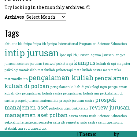
Try looking in the monthly archives. 🙂
Archives
Tags
aktuaris
bki
fmipa
fmipa itb
fpmipa
International Program on Science Education
intip jurusan
ipse upi
itb
jurusan agama
jurusan langka
kampus
jurusan science
jurusan tasawuf psikoterapi
kuliah di upi
magister
psikologi
matakuliah
matakuliah psikoterapi
mata kuliah sastra
matematika
pengalaman kuliah
pengalaman
matematika itb
kuliah di polban
pengalaman kuliah di psikologi ugm
pengalaman
kuliah dkv
pengalaman kuliah sastra
pengalaman kuliah uin
perkuliahan di
prospek
sastra
prospek jurusan matematika
prospek jurusan sastra
manajemen aset
review jurusan
psikologi ugm
psikoterapi
manajemen aset polban
sastra
sastra rusia
Science Education
sekolah international
semester satu itb
semester satu sastra
seni rupa murni
statistik
uin sgd
unpad
upi
Proudly powered by WordPress
|
Theme:
FlyMag
by