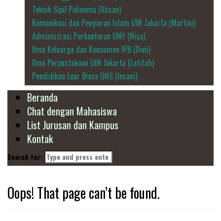
Teknik Sipil Polinema (Ahsan)
Komunikasi dan Penyiaran Islam UIN Jakarta (Martini)
Administrasi Perkantoran UNY (Nisa)
Ilmu Keluarga dan Konsumen IPB (Dwii)
Ilmu Perpustakaan UIN Jakarta (Latifah)
Pendidikan Luar Biasa UNS (Insani)
Beranda
Chat dengan Mahasiswa
List Jurusan dan Kampus
Kontak
Search for:
Oops! That page can’t be found.