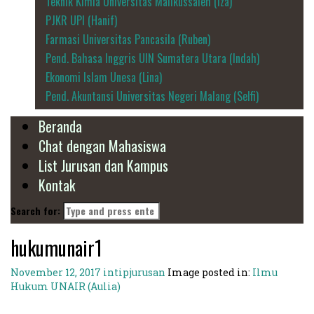
Teknik Kimia Universitas Malikussaleh (Iza)
PJKR UPI (Hanif)
Farmasi Universitas Pancasila (Ruben)
Pend. Bahasa Inggris UIN Sumatera Utara (Indah)
Ekonomi Islam Unesa (Lina)
Pend. Akuntansi Universitas Negeri Malang (Selfi)
Beranda
Chat dengan Mahasiswa
List Jurusan dan Kampus
Kontak
Search for:
hukumunair1
November 12, 2017
intipjurusan
Image posted in:
Ilmu
Hukum UNAIR (Aulia)