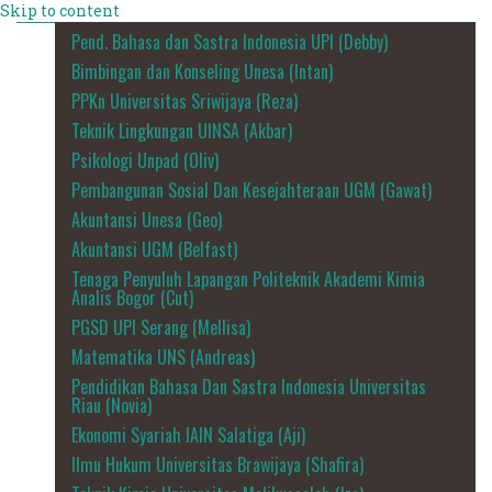
Skip to content
Pend. Bahasa dan Sastra Indonesia UPI (Debby)
Bimbingan dan Konseling Unesa (Intan)
PPKn Universitas Sriwijaya (Reza)
Teknik Lingkungan UINSA (Akbar)
Psikologi Unpad (Oliv)
Pembangunan Sosial Dan Kesejahteraan UGM (Gawat)
Akuntansi Unesa (Geo)
Akuntansi UGM (Belfast)
Tenaga Penyuluh Lapangan Politeknik Akademi Kimia
Analis Bogor (Cut)
PGSD UPI Serang (Mellisa)
Matematika UNS (Andreas)
Pendidikan Bahasa Dan Sastra Indonesia Universitas
Riau (Novia)
Ekonomi Syariah IAIN Salatiga (Aji)
Ilmu Hukum Universitas Brawijaya (Shafira)