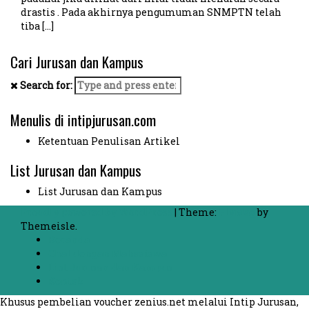
drastis . Pada akhirnya pengumuman SNMPTN telah
tiba […]
Cari Jurusan dan Kampus
Search for:
Menulis di intipjurusan.com
Ketentuan Penulisan Artikel
List Jurusan dan Kampus
List Jurusan dan Kampus
Proudly powered by WordPress
|
Theme:
FlyMag
by
Themeisle.
Beranda
Chat dengan Mahasiswa
List Jurusan dan Kampus
Kontak
Khusus pembelian voucher zenius.net melalui Intip Jurusan,