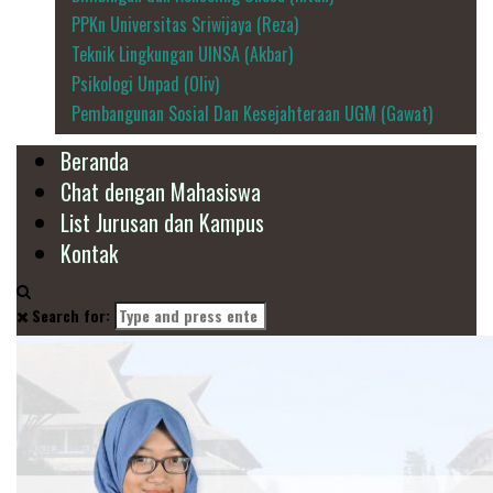
PPKn Universitas Sriwijaya (Reza)
Teknik Lingkungan UINSA (Akbar)
Psikologi Unpad (Oliv)
Pembangunan Sosial Dan Kesejahteraan UGM (Gawat)
Beranda
Chat dengan Mahasiswa
List Jurusan dan Kampus
Kontak
Search for: