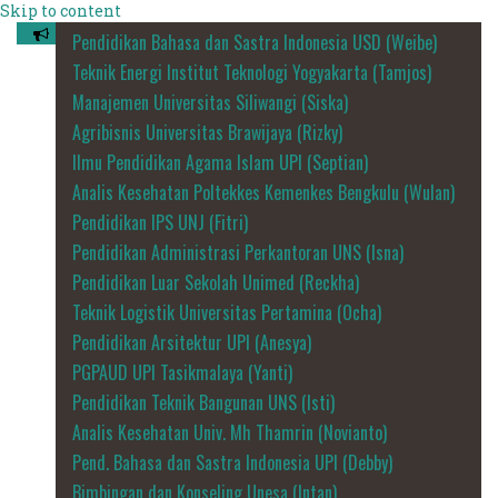
Skip to content
Pendidikan Bahasa dan Sastra Indonesia USD (Weibe)
Teknik Energi Institut Teknologi Yogyakarta (Tamjos)
Manajemen Universitas Siliwangi (Siska)
Agribisnis Universitas Brawijaya (Rizky)
Ilmu Pendidikan Agama Islam UPI (Septian)
Analis Kesehatan Poltekkes Kemenkes Bengkulu (Wulan)
Pendidikan IPS UNJ (Fitri)
Pendidikan Administrasi Perkantoran UNS (Isna)
Pendidikan Luar Sekolah Unimed (Reckha)
Teknik Logistik Universitas Pertamina (Ocha)
Pendidikan Arsitektur UPI (Anesya)
PGPAUD UPI Tasikmalaya (Yanti)
Pendidikan Teknik Bangunan UNS (Isti)
Analis Kesehatan Univ. Mh Thamrin (Novianto)
Pend. Bahasa dan Sastra Indonesia UPI (Debby)
Bimbingan dan Konseling Unesa (Intan)