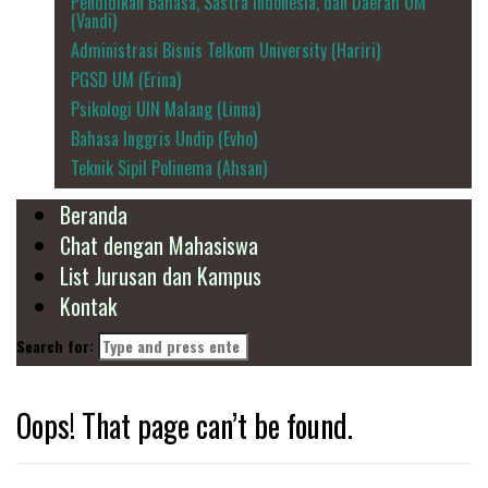
Pendidikan Bahasa, Sastra Indonesia, dan Daerah UM
(Vandi)
Administrasi Bisnis Telkom University (Hariri)
PGSD UM (Erina)
Psikologi UIN Malang (Linna)
Bahasa Inggris Undip (Evho)
Teknik Sipil Polinema (Ahsan)
Beranda
Chat dengan Mahasiswa
List Jurusan dan Kampus
Kontak
Search for:
Oops! That page can’t be found.