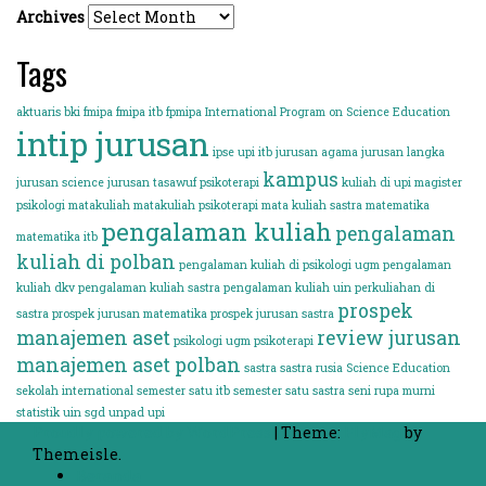
Archives
Tags
aktuaris
bki
fmipa
fmipa itb
fpmipa
International Program on Science Education
intip jurusan
ipse upi
itb
jurusan agama
jurusan langka
kampus
jurusan science
jurusan tasawuf psikoterapi
kuliah di upi
magister
psikologi
matakuliah
matakuliah psikoterapi
mata kuliah sastra
matematika
pengalaman kuliah
pengalaman
matematika itb
kuliah di polban
pengalaman kuliah di psikologi ugm
pengalaman
kuliah dkv
pengalaman kuliah sastra
pengalaman kuliah uin
perkuliahan di
prospek
sastra
prospek jurusan matematika
prospek jurusan sastra
manajemen aset
review jurusan
psikologi ugm
psikoterapi
manajemen aset polban
sastra
sastra rusia
Science Education
sekolah international
semester satu itb
semester satu sastra
seni rupa murni
statistik
uin sgd
unpad
upi
Proudly powered by WordPress
|
Theme:
FlyMag
by
Themeisle.
Beranda