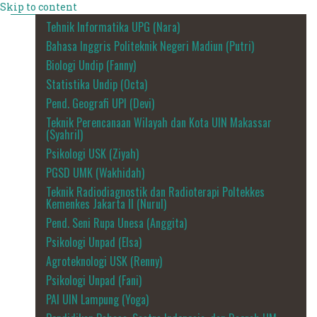
Skip to content
Tehnik Informatika UPG (Nara)
Bahasa Inggris Politeknik Negeri Madiun (Putri)
Biologi Undip (Fanny)
Statistika Undip (Octa)
Pend. Geografi UPI (Devi)
Teknik Perencanaan Wilayah dan Kota UIN Makassar
(Syahril)
Psikologi USK (Ziyah)
PGSD UMK (Wakhidah)
Teknik Radiodiagnostik dan Radioterapi Poltekkes
Kemenkes Jakarta II (Nurul)
Pend. Seni Rupa Unesa (Anggita)
Psikologi Unpad (Elsa)
Agroteknologi USK (Renny)
Psikologi Unpad (Fani)
PAI UIN Lampung (Yoga)