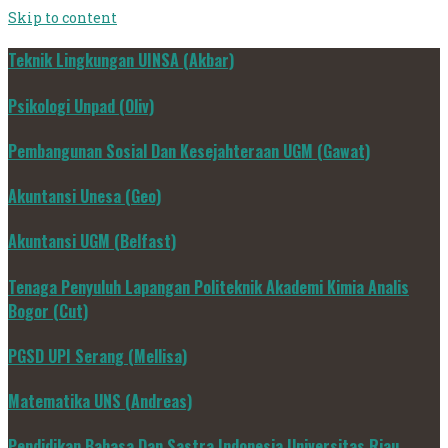
Skip to content
Teknik Lingkungan UINSA (Akbar)
Psikologi Unpad (Oliv)
Pembangunan Sosial Dan Kesejahteraan UGM (Gawat)
Akuntansi Unesa (Geo)
Akuntansi UGM (Belfast)
Tenaga Penyuluh Lapangan Politeknik Akademi Kimia Analis
Bogor (Cut)
PGSD UPI Serang (Mellisa)
Matematika UNS (Andreas)
Pendidikan Bahasa Dan Sastra Indonesia Universitas Riau