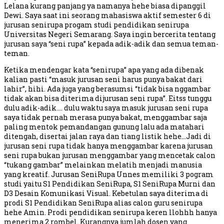
Lelana kurang panjang ya namanya hehe biasa dipanggil
Dewi. Saya saat ini seorang mahasiswa aktif semester 6 di
jurusan senirupa progam studi pendidikan senirupa
Universitas Negeri Semarang. Saya ingin bercerita tentang
jurusan saya “seni rupa” kepada adik-adik dan semua teman-
teman.
Ketika mendengar kata “senirupa” apa yang ada dibenak
kalian pasti “masuk jurusan seni harus punya bakat dari
lahir”, hihi. Ada juga yang berasumsi “tidak bisa nggambar
tidak akan bisa diterima dijurusan seni rupa”. Eitss tunggu
dulu adik-adik…. dulu waktu saya masuk jurusan seni rupa
saya tidak pernah merasa punya bakat, menggambar saja
paling mentok pemandangan gunung lalu ada matahari
ditengah, disertai jalan raya dan tiang listik hehe…Jadi di
jurusan seni rupa tidak hanya menggambar karena jurusan
seni rupa bukan jurusan menggambar yang mencetak calon
“tukang gambar” melainkan melatih menjadi manusia
yang kreatif. Jurusan SeniRupa Unnes memiliki 3 pogram
studi yaitu S1 Pendidikan SeniRupa, S1 SeniRupa Murni dan
D3 Desain Komunikasi Visual. Kebetulan saya diterima di
prodi S1 Pendidikan SeniRupa alias calon guru senirupa
hehe Amin. Prodi pendidikan senirupa keren llohhh hanya
menerima 2 rombel. Kurangnya jumlah dosen yang