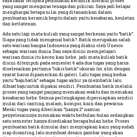
saya sadar ternyata pembuatan keramik melalui proses
yang sangat menguras tenaga dan pikiran. Saya jadi belajar
menghargai betapa nilai yang ditanamkan dalam
pembuatan keramik begitu dalam yaitu kesabaran, keuletan
dan ketlatenan.
Ada satu lagi mata kuliah yang sangat berkesan yaitu “batik”.
Siapa yang tidak mengenal batik?. Batik merupakan salah
satu warisan bangsa Indonesia yang diakui oleh Unesco
sebagai warisan dunia. Dan saya disini mempelajari
warisan dunia itu keren kan hehe.. jadi mata kuliah batik
disini ditempuh pada semester 6 ada dua tugas yang harus
diselesaikan pertama “lukis batik” ukuran 1m x1m dengan
syarat harus dipamerkan di galeri. Lalu tugas yang kedua
yaitu “baju batik” sebagai tugas akhir ya membatik lalu
dibuat baju untuk dipakai sendiri. Pembuatan batik melalui
proses yang sangat panjang memakan waktu dan memakan
kesabaran hehe. Semua perlengkapan dipersiapkan sendiri
mulai dari canting, malam, kompor, kain dan pewarna.
Meski tugas yang diberikan “hanya 2” namun
penyelesainnya memakan waktu berbulan-bulan sedangkan
satu semester hanya disediakan berapa bulan hehe. Proses
pembuatan batik dimulai dari menyiapkan kain yang sudah
siap dicanting, lalu membuat desain gambar yang akan