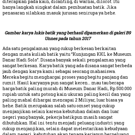
diterapkan pada kain, dicanting, di warnai, dilorot. Itu
hanya langkah singkat dalam pembuatan batik. Jika
penasaran silahkan masuk jurusan senirupa ya hehe.
Gambar karya lukis batik yang berhasil dipamerkan di galeri B9
Unnes pada tahun 2017
Ada satu pengalaman yang cukup berkesan berkaitan
dengan mata kuliah batik yaitu “Kunjungan KKL ke Museum
Danar Hadi Solo”. Disana banyak sekali pengalaman yang
sangat berkesan. Karya batik yang ada disana sangat berbeda
jauh dengan karya kami sebagai seorang mahasiswa.
Mereka begitu menghargai proses yang begitu panjang dan
rumit. Hasil karyanya pun sangat keren… mau tau berapa
harga batik paling murah di Museum Danar Hadi, Rp.500.000
rupiah untuk satu potong kain ukuran paling kecil dan yang
paling mahal dihargai mencapai 2 Miliyar, luar biasa ya
hehe. Batik merupakan salah satu omset yang cukup
menjanjikan selain karena kebutuhan dalam dan luar
negeri yang banyak, pekerja batikpun masih sangat
dibutuhkan. Hal ini tentu menjadi peluang industri yang
cukup menjanjikan, selain dapat melestarikan kebudyaan
dalam negeri, kebutuhan akan tenaga kerjapun berpeluang