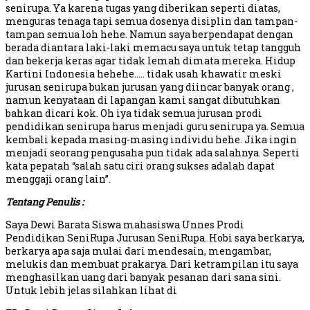
senirupa. Ya karena tugas yang diberikan seperti diatas,
menguras tenaga tapi semua dosenya disiplin dan tampan-
tampan semua loh hehe. Namun saya berpendapat dengan
berada diantara laki-laki memacu saya untuk tetap tangguh
dan bekerja keras agar tidak lemah dimata mereka. Hidup
Kartini Indonesia hehehe….. tidak usah khawatir meski
jurusan senirupa bukan jurusan yang diincar banyak orang ,
namun kenyataan di lapangan kami sangat dibutuhkan
bahkan dicari kok. Oh iya tidak semua jurusan prodi
pendidikan senirupa harus menjadi guru senirupa ya. Semua
kembali kepada masing-masing individu hehe. Jika ingin
menjadi seorang pengusaha pun tidak ada salahnya. Seperti
kata pepatah “salah satu ciri orang sukses adalah dapat
menggaji orang lain”.
Tentang Penulis :
Saya Dewi Barata Siswa mahasiswa Unnes Prodi
Pendidikan SeniRupa Jurusan SeniRupa. Hobi saya berkarya,
berkarya apa saja mulai dari mendesain, mengambar,
melukis dan membuat prakarya. Dari ketrampilan itu saya
menghasilkan uang dari banyak pesanan dari sana sini.
Untuk lebih jelas silahkan lihat di