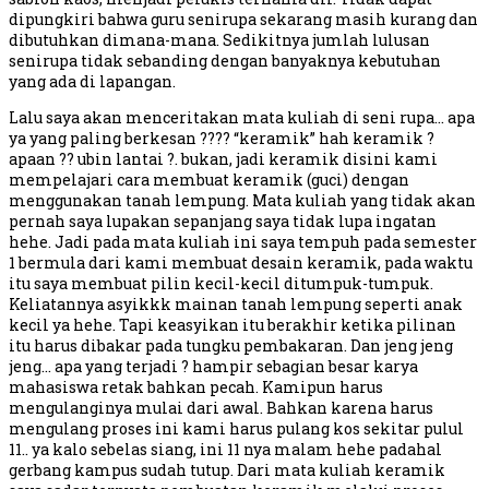
dipungkiri bahwa guru senirupa sekarang masih kurang dan
dibutuhkan dimana-mana. Sedikitnya jumlah lulusan
senirupa tidak sebanding dengan banyaknya kebutuhan
yang ada di lapangan.
Lalu saya akan menceritakan mata kuliah di seni rupa… apa
ya yang paling berkesan ???? “keramik” hah keramik ?
apaan ?? ubin lantai ?. bukan, jadi keramik disini kami
mempelajari cara membuat keramik (guci) dengan
menggunakan tanah lempung. Mata kuliah yang tidak akan
pernah saya lupakan sepanjang saya tidak lupa ingatan
hehe. Jadi pada mata kuliah ini saya tempuh pada semester
1 bermula dari kami membuat desain keramik, pada waktu
itu saya membuat pilin kecil-kecil ditumpuk-tumpuk.
Keliatannya asyikkk mainan tanah lempung seperti anak
kecil ya hehe. Tapi keasyikan itu berakhir ketika pilinan
itu harus dibakar pada tungku pembakaran. Dan jeng jeng
jeng… apa yang terjadi ? hampir sebagian besar karya
mahasiswa retak bahkan pecah. Kamipun harus
mengulanginya mulai dari awal. Bahkan karena harus
mengulang proses ini kami harus pulang kos sekitar pulul
11.. ya kalo sebelas siang, ini 11 nya malam hehe padahal
gerbang kampus sudah tutup. Dari mata kuliah keramik