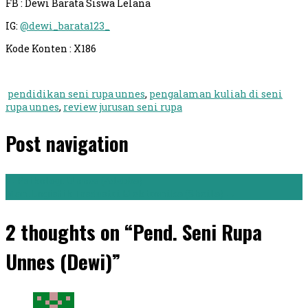
FB : Dewi Barata Siswa Lelana
IG:
@dewi_barata123_
Kode Konten : X186
pendidikan seni rupa unnes
,
pengalaman kuliah di seni
rupa unnes
,
review jurusan seni rupa
Post navigation
←
Psikologi Unnes (Adebba)
Man. Logistik Insdustri Elektronika (Sheila)
→
2 thoughts on “Pend. Seni Rupa
Unnes (Dewi)”