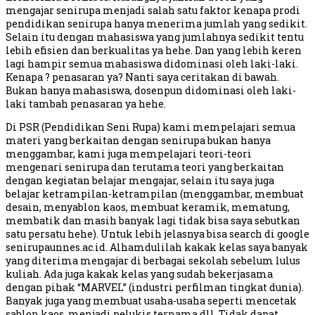
mengajar senirupa menjadi salah satu faktor kenapa prodi
pendidikan senirupa hanya menerima jumlah yang sedikit.
Selain itu dengan mahasiswa yang jumlahnya sedikit tentu
lebih efisien dan berkualitas ya hehe. Dan yang lebih keren
lagi hampir semua mahasiswa didominasi oleh laki-laki.
Kenapa ? penasaran ya? Nanti saya ceritakan di bawah.
Bukan hanya mahasiswa, dosenpun didominasi oleh laki-
laki tambah penasaran ya hehe.
Di PSR (Pendidikan Seni Rupa) kami mempelajari semua
materi yang berkaitan dengan senirupa bukan hanya
menggambar, kami juga mempelajari teori-teori
mengenari senirupa dan terutama teori yang berkaitan
dengan kegiatan belajar mengajar, selain itu saya juga
belajar ketrampilan-ketrampilan (menggambar, membuat
desain, menyablon kaos, membuat keramik, mematung,
membatik dan masih banyak lagi tidak bisa saya sebutkan
satu persatu hehe). Untuk lebih jelasnya bisa search di google
senirupaunnes.ac.id. Alhamdulilah kakak kelas saya banyak
yang diterima mengajar di berbagai sekolah sebelum lulus
kuliah. Ada juga kakak kelas yang sudah bekerjasama
dengan pihak “MARVEL” (industri perfilman tingkat dunia).
Banyak juga yang membuat usaha-usaha seperti mencetak
sablon kaos, menjadi pelukis ternama dll. Tidak dapat