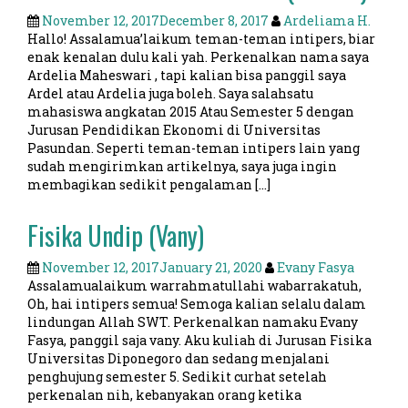
November 12, 2017
December 8, 2017
Ardeliama H.
Hallo! Assalamua’laikum teman-teman intipers, biar
enak kenalan dulu kali yah. Perkenalkan nama saya
Ardelia Maheswari , tapi kalian bisa panggil saya
Ardel atau Ardelia juga boleh. Saya salahsatu
mahasiswa angkatan 2015 Atau Semester 5 dengan
Jurusan Pendidikan Ekonomi di Universitas
Pasundan. Seperti teman-teman intipers lain yang
sudah mengirimkan artikelnya, saya juga ingin
membagikan sedikit pengalaman […]
Fisika Undip (Vany)
November 12, 2017
January 21, 2020
Evany Fasya
Assalamualaikum warrahmatullahi wabarrakatuh,
Oh, hai intipers semua! Semoga kalian selalu dalam
lindungan Allah SWT. Perkenalkan namaku Evany
Fasya, panggil saja vany. Aku kuliah di Jurusan Fisika
Universitas Diponegoro dan sedang menjalani
penghujung semester 5. Sedikit curhat setelah
perkenalan nih, kebanyakan orang ketika