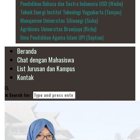
Pendidikan Bahasa dan Sastra Indonesia USD (Weibe)
Teknik Energi Institut Teknologi Yogyakarta (Tamjos)
Manajemen Universitas Siliwangi (Siska)
Agribisnis Universitas Brawijaya (Rizky)
Ilmu Pendidikan Agama Islam UPI (Septian)
Beranda
Chat dengan Mahasiswa
List Jurusan dan Kampus
Kontak
Search for: