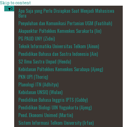
Skip to content
Apa Saja yang Perlu Disiapkan Saat Menjadi Mahasiswa
Baru
Penyuluhan dan Komunikasi Pertanian UGM (Faatihah)
Akupunktur Poltekkes Kemenkes Surakarta (Iin)
PG PAUD UNY (Zidni)
Teknik Informatika Universitas Telkom (Ainun)
Pendidikan Bahasa dan Sastra Indonesia (Ain)
S2 Ilmu Sastra Unpad (Henda)
Kebidanan Poltekkes Kemenkes Surabaya (Ajeng)
PKN UPI (Thoriq)
Planologi ITN (Adhitya)
Kebidanan UNSIQ (Wulan)
Pendidikan Bahasa Inggris IPTS (Gabby)
Pendidikan Biologi UIN Yogyakarta (Ajeng)
Pend. Ekonomi Unimed (Martin)
Sistem Informasi Telkom University (Irfan)