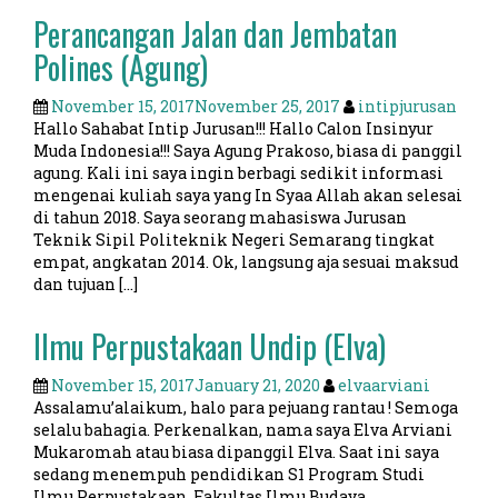
Perancangan Jalan dan Jembatan
Polines (Agung)
November 15, 2017
November 25, 2017
intipjurusan
Hallo Sahabat Intip Jurusan!!! Hallo Calon Insinyur
Muda Indonesia!!! Saya Agung Prakoso, biasa di panggil
agung. Kali ini saya ingin berbagi sedikit informasi
mengenai kuliah saya yang In Syaa Allah akan selesai
di tahun 2018. Saya seorang mahasiswa Jurusan
Teknik Sipil Politeknik Negeri Semarang tingkat
empat, angkatan 2014. Ok, langsung aja sesuai maksud
dan tujuan […]
Ilmu Perpustakaan Undip (Elva)
November 15, 2017
January 21, 2020
elvaarviani
Assalamu’alaikum, halo para pejuang rantau ! Semoga
selalu bahagia. Perkenalkan, nama saya Elva Arviani
Mukaromah atau biasa dipanggil Elva. Saat ini saya
sedang menempuh pendidikan S1 Program Studi
Ilmu Perpustakaan, Fakultas Ilmu Budaya,