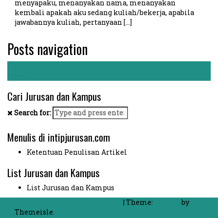
menyapaku, menanyakan nama, menanyakan
kembali apakah aku sedang kuliah/bekerja, apabila
jawabannya kuliah, pertanyaan […]
Posts navigation
←
Older posts
Newer posts
→
Cari Jurusan dan Kampus
Search for:
Menulis di intipjurusan.com
Ketentuan Penulisan Artikel
List Jurusan dan Kampus
List Jurusan dan Kampus
Proudly powered by WordPress
|
Theme:
FlyMag
by
Themeisle.