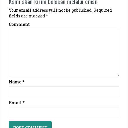
Kami akan kirim balasan melalui email
i
Your email address will not be published.
Required
g
fields are marked
*
a
Comment
t
i
o
n
Name
*
Email
*