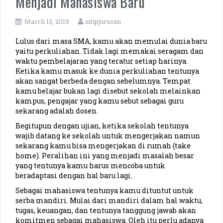
Menjadi Mahasiswa Baru
PKN UPI (Thoriq)
March 13, 2019
intipjurusan
Planologi ITN (Adhitya)
Lulus dari masa SMA, kamu akan memulai dunia baru
yaitu perkuliahan. Tidak lagi memakai seragam dan
waktu pembelajaran yang teratur setiap harinya.
Kebidanan UNSIQ (Wulan)
Ketika kamu masuk ke dunia perkuliahan tentunya
akan sangat berbeda dengan sebelumnya. Tempat
Pendidikan Bahasa Inggris IPTS (Gabby)
kamu belajar bukan lagi disebut sekolah melainkan
kampus, pengajar yang kamu sebut sebagai guru
sekarang adalah dosen.
Pendidikan Biologi UIN Yogyakarta (Ajeng)
Begitupun dengan ujian, ketika sekolah tentunya
wajib datang ke sekolah untuk mengerjakan namun
Pend. Ekonomi Unimed (Martin)
sekarang kamu bisa mengerjakan di rumah (take
home). Peralihan ini yang menjadi masalah besar
Sistem Informasi Telkom University (Irfan)
yang tentunya kamu harus mencoba untuk
beradaptasi dengan hal baru lagi.
Pendidikan Bahasa dan Sastra Indonesia USD (Weibe)
Sebagai mahasiswa tentunya kamu dituntut untuk
serba mandiri. Mulai dari mandiri dalam hal waktu,
Teknik Energi Institut Teknologi Yogyakarta (Tamjos)
tugas, keuangan, dan tentunya tanggung jawab akan
komitmen sebagai mahasiswa. Oleh itu perlu adanya