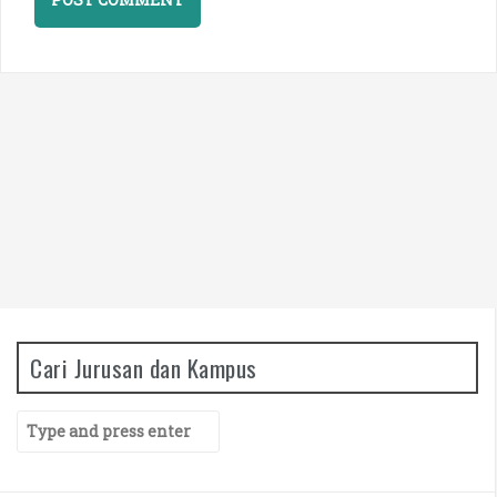
Cari Jurusan dan Kampus
S
e
a
r