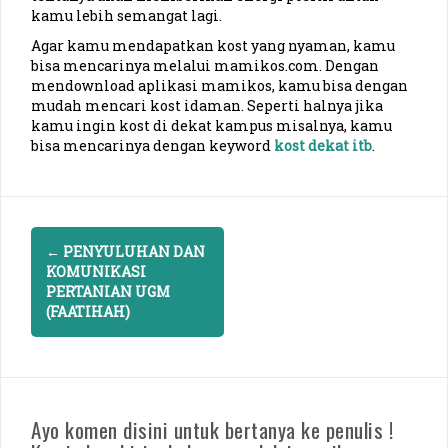
kamu lebih semangat lagi.
Agar kamu mendapatkan kost yang nyaman, kamu
bisa mencarinya melalui mamikos.com. Dengan
mendownload aplikasi mamikos, kamu bisa dengan
mudah mencari kost idaman. Seperti halnya jika
kamu ingin kost di dekat kampus misalnya, kamu
bisa mencarinya dengan keyword
kost dekat itb
.
P
←
PENYULUHAN DAN
KOMUNIKASI
o
PERTANIAN UGM
s
(FAATIHAH)
t
n
a
Ayo komen disini untuk bertanya ke penulis !
v