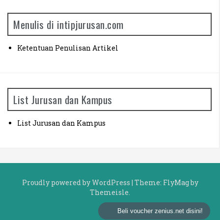
c
h
Menulis di intipjurusan.com
f
o
r
Ketentuan Penulisan Artikel
:
List Jurusan dan Kampus
List Jurusan dan Kampus
Proudly powered by WordPress
|
Theme:
FlyMag
by
Themeisle.
Beli voucher zenius.net disini!
B
C
L
K