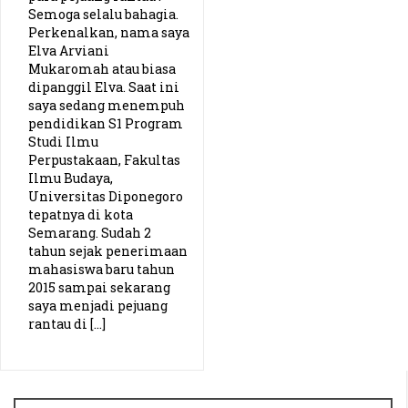
Semoga selalu bahagia.
PKN UPI (Thoriq)
Perkenalkan, nama saya
Elva Arviani
Mukaromah atau biasa
Planologi ITN (Adhitya)
dipanggil Elva. Saat ini
saya sedang menempuh
Kebidanan UNSIQ (Wulan)
pendidikan S1 Program
Studi Ilmu
Perpustakaan, Fakultas
Pendidikan Bahasa Inggris IPTS (Gabby)
Ilmu Budaya,
Universitas Diponegoro
Pendidikan Biologi UIN Yogyakarta (Ajeng)
tepatnya di kota
Semarang. Sudah 2
Pend. Ekonomi Unimed (Martin)
tahun sejak penerimaan
mahasiswa baru tahun
2015 sampai sekarang
Sistem Informasi Telkom University (Irfan)
saya menjadi pejuang
rantau di […]
Pendidikan Bahasa dan Sastra Indonesia USD (Weibe)
Teknik Energi Institut Teknologi Yogyakarta (Tamjos)