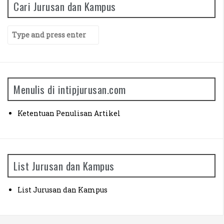
Cari Jurusan dan Kampus
Manajemen Universitas Siliwangi (Siska)
S
Agribisnis Universitas Brawijaya (Rizky)
e
a
Ilmu Pendidikan Agama Islam UPI (Septian)
r
c
h
Menulis di intipjurusan.com
f
o
r
Ketentuan Penulisan Artikel
:
List Jurusan dan Kampus
List Jurusan dan Kampus