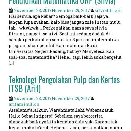
Pendidikan Matematika UNP (Silvia)
November 23, 2017
November 29, 2017
silviafitriani
Hai semua, apa kabar? Semoga baik-baik saja ya..
jangan lupa makan, kalo bisa jangan mie instan mulu
lah… wkwkwk…. Perkenalkan nama saya silvia
fitriani, panggil saja ivi. Saat ini sedang duduk di
bangku perkuliahan semester 5 jurusan matematika
program studi pendidikan matematika di
Universitas Negeri Padang, hobby? Menyelesaikan
soal-soal matematika? Hehe… tapi lebih suka bergelut
[…]
Teknologi Pengolahan Pulp dan Kertas
ITSB (Arif)
November 23, 2017
November 29, 2017
arifaminulloh
Assalamu’alaikum Warahmatullahi Wabarakatuh
Hallo Sobat Intipers!!! Sebelum saya bercerita,
alangkah baiknya kita kenalan dulu yuk! Karena tak
kenal maka ta’aruf. Hehehe… Jadi, perkenalkan nama