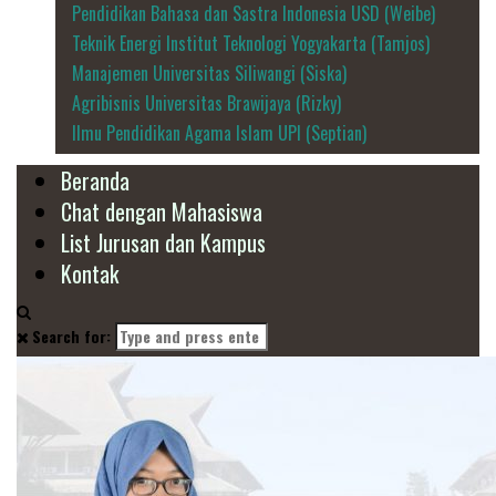
Pendidikan Bahasa dan Sastra Indonesia USD (Weibe)
Teknik Energi Institut Teknologi Yogyakarta (Tamjos)
Manajemen Universitas Siliwangi (Siska)
Agribisnis Universitas Brawijaya (Rizky)
Ilmu Pendidikan Agama Islam UPI (Septian)
Beranda
Chat dengan Mahasiswa
List Jurusan dan Kampus
Kontak
Search for: