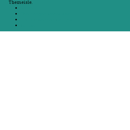
Themeisle.
Beranda
Chat dengan Mahasiswa
List Jurusan dan Kampus
Kontak