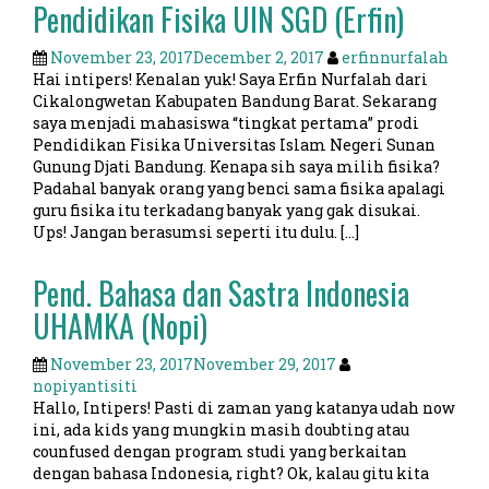
Pendidikan Fisika UIN SGD (Erfin)
November 23, 2017
December 2, 2017
erfinnurfalah
Hai intipers! Kenalan yuk! Saya Erfin Nurfalah dari
Cikalongwetan Kabupaten Bandung Barat. Sekarang
saya menjadi mahasiswa “tingkat pertama” prodi
Pendidikan Fisika Universitas Islam Negeri Sunan
Gunung Djati Bandung. Kenapa sih saya milih fisika?
Padahal banyak orang yang benci sama fisika apalagi
guru fisika itu terkadang banyak yang gak disukai.
Ups! Jangan berasumsi seperti itu dulu. […]
Pend. Bahasa dan Sastra Indonesia
UHAMKA (Nopi)
November 23, 2017
November 29, 2017
nopiyantisiti
Hallo, Intipers! Pasti di zaman yang katanya udah now
ini, ada kids yang mungkin masih doubting atau
counfused dengan program studi yang berkaitan
dengan bahasa Indonesia, right? Ok, kalau gitu kita