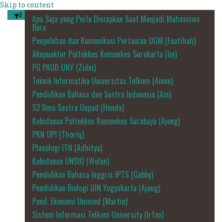
Skip to content
Apa Saja yang Perlu Disiapkan Saat Menjadi Mahasiswa
Baru
Penyuluhan dan Komunikasi Pertanian UGM (Faatihah)
Akupunktur Poltekkes Kemenkes Surakarta (Iin)
PG PAUD UNY (Zidni)
Teknik Informatika Universitas Telkom (Ainun)
Pendidikan Bahasa dan Sastra Indonesia (Ain)
S2 Ilmu Sastra Unpad (Henda)
Kebidanan Poltekkes Kemenkes Surabaya (Ajeng)
PKN UPI (Thoriq)
Planologi ITN (Adhitya)
Kebidanan UNSIQ (Wulan)
Pendidikan Bahasa Inggris IPTS (Gabby)
Pendidikan Biologi UIN Yogyakarta (Ajeng)
Pend. Ekonomi Unimed (Martin)
Sistem Informasi Telkom University (Irfan)