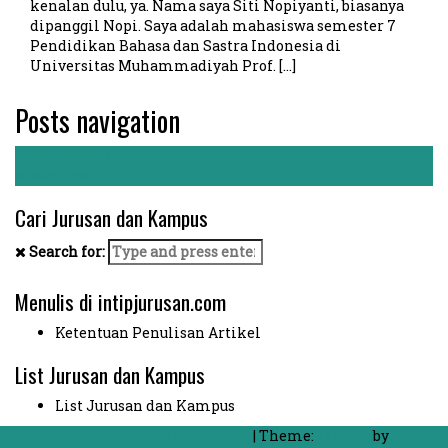
kenalan dulu, ya. Nama saya Siti Nopiyanti, biasanya
dipanggil Nopi. Saya adalah mahasiswa semester 7
Pendidikan Bahasa dan Sastra Indonesia di
Universitas Muhammadiyah Prof. […]
Posts navigation
←
Older posts
Newer posts
→
Cari Jurusan dan Kampus
Search for:
Menulis di intipjurusan.com
Ketentuan Penulisan Artikel
List Jurusan dan Kampus
List Jurusan dan Kampus
Proudly powered by WordPress
|
Theme:
FlyMag
by