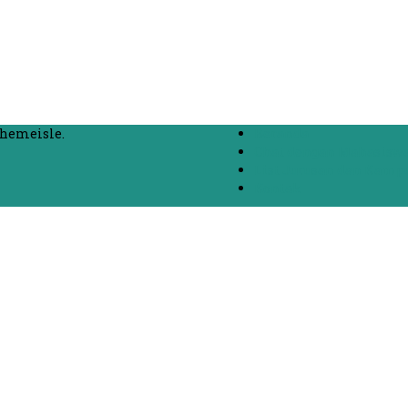
hemeisle.
Beranda
Chat dengan Mahasisw
List Jurusan dan Kamp
Kontak