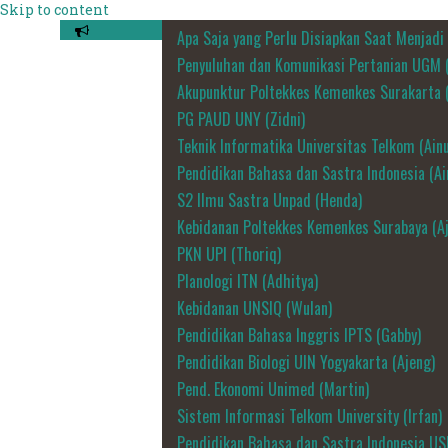
Skip to content
Apa Saja yang Perlu Disiapkan Saat Menjad
Penyuluhan dan Komunikasi Pertanian UGM (
Akupunktur Poltekkes Kemenkes Surakarta (
PG PAUD UNY (Zidni)
Teknik Informatika Universitas Telkom (Ainu
Pendidikan Bahasa dan Sastra Indonesia (Ai
S2 Ilmu Sastra Unpad (Henda)
Kebidanan Poltekkes Kemenkes Surabaya (A
PKN UPI (Thoriq)
Planologi ITN (Adhitya)
Kebidanan UNSIQ (Wulan)
Pendidikan Bahasa Inggris IPTS (Gabby)
Pendidikan Biologi UIN Yogyakarta (Ajeng)
Pend. Ekonomi Unimed (Martin)
Sistem Informasi Telkom University (Irfan)
Pendidikan Bahasa dan Sastra Indonesia US