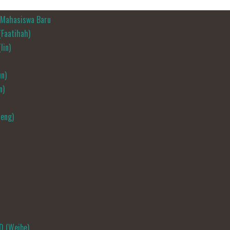
i Mahasiswa Baru
Faatihah)
Iin)
n)
n)
jeng)
D (Weibe)