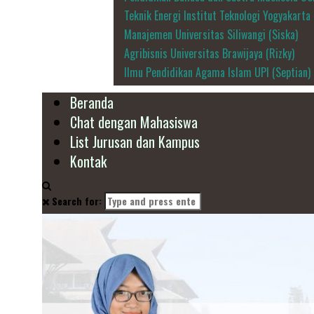
Teknik Energi Institut Teknologi Yogyakarta
Manajemen Universitas Siliwangi (Siska)
Agribisnis Universitas Brawijaya (Rizky)
Ilmu Pendidikan Agama Islam UPI (Septian)
Beranda
Chat dengan Mahasiswa
List Jurusan dan Kampus
Kontak
Search for: