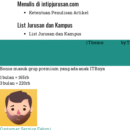
Menulis di intipjurusan.com
Ketentuan Penulisan Artikel
List Jurusan dan Kampus
List Jurusan dan Kampus
Proudly powered by WordPress
|
Theme:
FlyMag
by T
Bonus masuk grup premium yang ada anak ITBnya
1 bulan = 165rb
3 bulan = 220rb
Customer Service
Fahmi