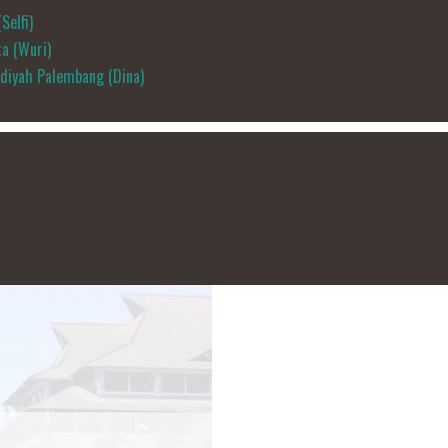
Selfi)
a (Wuri)
diyah Palembang (Dina)