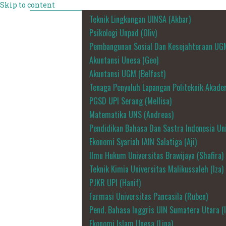
Skip to content
Teknik Lingkungan UINSA (Akbar)
Psikologi Unpad (Oliv)
Pembangunan Sosial Dan Kesejahteraan UG
Akuntansi Unesa (Geo)
Akuntansi UGM (Belfast)
Tenaga Penyuluh Lapangan Politeknik Akadem
PGSD UPI Serang (Mellisa)
Matematika UNS (Andreas)
Pendidikan Bahasa Dan Sastra Indonesia Uni
Ekonomi Syariah IAIN Salatiga (Aji)
Ilmu Hukum Universitas Brawijaya (Shafira)
Teknik Kimia Universitas Malikussaleh (Iza)
PJKR UPI (Hanif)
Farmasi Universitas Pancasila (Ruben)
Pend. Bahasa Inggris UIN Sumatera Utara (
Ekonomi Islam Unesa (Lina)