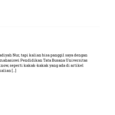
adiyah Nur, tapi kalian bisa panggil saya dengan
h mahasiswi Pendidikan Tata Busana Universitas
know, seperti kakak-kakak yang ada di artikel
kalian […]