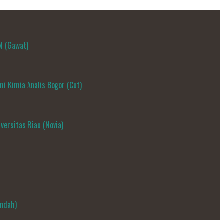
M (Gawat)
i Kimia Analis Bogor (Cut)
versitas Riau (Novia)
Indah)