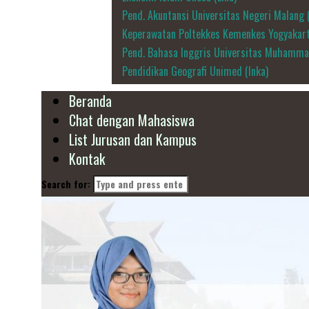
Pend. Akuntansi Universitas Negeri Malang (
Keperawatan Poltekkes Kemenkes Yogyakart
Pend. Bahasa Inggris Universitas Muhamma
Pendidikan Geografi Unimed (Inka)
Beranda
Chat dengan Mahasiswa
List Jurusan dan Kampus
Kontak
Search for: